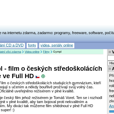
e na internetu zdarma, zadarmo: programy, freeware, software, počít
vání CD a DVD
fonty
videa, seriály online
atní věci zdarma
Videa online
Filmy
Gympl
 - film o českých středoškolácích
e ve Full HD
Př
hr
Film o českých středoškolácích studujících gymnázium, kteří
rol
bojují s učením a někdy bouřlivě prožívají svůj volný čas.
fr
Oficiálně uveřejněno režisérem v plné kvalitě.
neb
e český film jehož režisérem je Tomáš Vorel. Ten se i rozhodl
zk
ejnit v plné kvalitě, aby tam bojoval proti nekvalitním a
iím. My diváci tak můžeme film shlédnout v plné Full HD
An
 super! :)