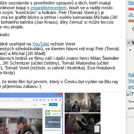
Ne
líže seznámíte s prostředím sprayerů a těch, kteří malují
 hrdinové bojují s
estanblishmentem
, bouří se a raději místo
í svým "koníčkům" a holkám. Petr (Tomáš Vorel jr.) je
Je
 má ke graffiti blízko a strhne i svého kamaráda Michala (Jiří
 bohatého tatínka (Jan Kraus), díky čemuž si může leccos
os mu projde.
ináší:
iálně uveřejnil na
YouTube
režisér Vorel
eských středoškoláků, ve kterém hlavní roli mají Petr (Tomáš
nior) a Michal (Jiří Mádl)
avních hrdinů ve filmu září i další známí herci Milan Šteindler
), Jiří Schmitzer (učitel češtiny), Tomáš Matonoha (učitel
), Tomáš Vorel (režisér, si zahrál i školníka), Eva Holubová
ka školy)
Ná
Vy
, že tento film byl prvním, který v Česku byl vydán na Blu-ray
e příjemnou zábavu :)
pr
Tent
pro