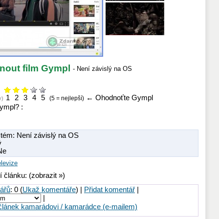
nout film Gympl
- Není závislý na OS
1
2
3
4
5
←
Ohodnoťte Gympl
(5 = nejlepší)
y)
ympl? :
tém: Není závislý na OS
ý
 Ne
levize
í článku: (zobrazit »)
ářů
: 0 (
Ukaž komentáře
) |
Přidat komentář
|
|
článek kamarádovi / kamarádce (e-mailem)