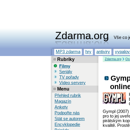
Zdarma.org
Vše co j
MP3 zdarma
hry
antiviry
vypalo
Rubriky
Zdarma.org
Ost
Filmy
Seriály
Gympl
TV pořady
Video servery
onlin
Menu
Přehled rubrik
Magazín
Ankety
Gympl (2007) j
Podpořte nás
pro to jej uveř
Stát se autorem
pirátským kop
Encyklopedie
kvalitě. Prostě