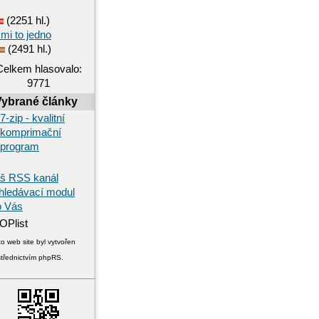
(2251 hl.)
 mi to jedno
(2491 hl.)
Celkem hlasovalo:
9771
Vybrané články
7-zip - kvalitní
komprimační
program
š RSS kanál
hledávací modul
o Vás
o web site byl vytvořen
střednictvím phpRS.