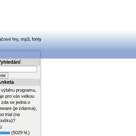
ačové hry, mp3, fonty
Vyhledání
Anketa
i výběru programu,
aje pro vás velkou
i zda se jedná o
eeware (je zdarma),
o trial (na
oušku)?
o
(5029 hl.)