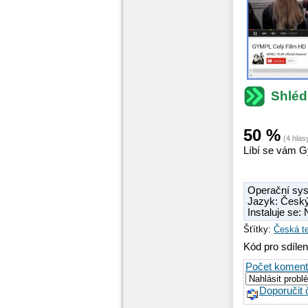
Shléd
50
%
(
4
hlas
Líbí se vám G
Operační sys
Jazyk: Česk
Instaluje se:
Šťítky:
Česká te
Kód pro sdílen
Počet koment
Doporučit 