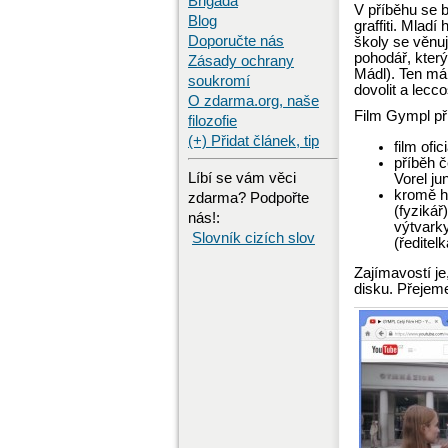
Brigáda
V příběhu se b
Blog
graffiti. Mladí
Doporučte nás
školy se věnuj
pohodář, který
Zásady ochrany
Mádl). Ten má
soukromí
dovolit a lecc
O zdarma.org, naše
Film Gympl př
filozofie
(+) Přidat článek, tip
film ofic
příběh č
Líbí se vám věci
Vorel ju
kromě hl
zdarma? Podpořte
(fyzikář
nás!:
výtvarky
Slovník cizích slov
(ředitel
Zajímavostí je
disku. Přejem