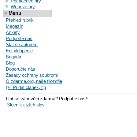
Počítačové hry
Webové hry
Menu
Přehled rubrik
Magazín
Ankety
Podpořte nás
Stát se autorem
Encyklopedie
Brigáda
Blog
Doporučte nás
Zásady ochrany soukromí
O zdarma.org, naše filozofie
(+) Přidat článek, tip
Líbí se vám věci zdarma? Podpořte nás!:
Slovník cizích slov