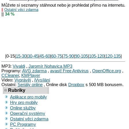
Můžete si seznamy stáhnout nebo je prohledat přímo na internetu.
||
Ostatní věci zdarma
||
34 %
|0-15|
15-30
|
30-45
|
45-60
|
60-75
|
75-90
|
90-105
|
105-120
|
120-135
|
MP3:
Vivaldi
,
Jaromír Nohavica MP3
Programy:
AVG zdarma
,
avast! Free Antivirus
,
OpenOffice.org
,
CCleaner
,
KMPlayer
Video:
Vyprávěj
,
iVysílání
Ostatní:
Seriály online
, Online disk
Dropbox
s 500 MB bonusem.
Rubriky
Aplikace pro mobily
Hry pro mobily
Online služby
Operační systémy
Ostatní věci zdarma
PC Programy