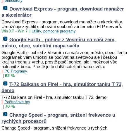
||
Simulátory
Download Express - program, download manažer
a akcelerátor
Download Express - program, download manažer a akcelerátor.
Umožňuje zrychlit stahování souborů z internetu i FTP serverů.
Win XP - Win 7
||
Utility, pomocné programy
Google Earth - pohled z Vesmíru na naši zem,
město, obec, satelitní mapa světa
Google Earth - pohled z Vesmíru na naši zem, město, obec. Tento
prográmek vám umožní se podívat na světovou ale i českou
krajinu trochu z vrchu, prostě ptačí pohled, ale i možnost vše
naklonit z boku. Prostě je to další satelitní mapa světa.
||
PC Programy
||
62 %
T-72 Balkans on Fire! - hra, simulátor tanku T 72,
demo
T-72 Balkans on Fire! - hra, simulátor tanku T 72, demo
||
Počítačové hry
||
70 %
Change Speed - program, snížení frekvence u
rychlých procesorů
Change Speed - program, snížení frekvence u rychlých