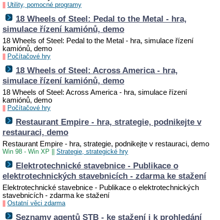
||
Utility, pomocné programy
18 Wheels of Steel: Pedal to the Metal - hra,
simulace řízení kamiónů, demo
18 Wheels of Steel: Pedal to the Metal - hra, simulace řízení
kamiónů, demo
||
Počítačové hry
18 Wheels of Steel: Across America - hra,
simulace řízení kamiónů, demo
18 Wheels of Steel: Across America - hra, simulace řízení
kamiónů, demo
||
Počítačové hry
Restaurant Empire - hra, strategie, podnikejte v
restauraci, demo
Restaurant Empire - hra, strategie, podnikejte v restauraci, demo
Win 98 - Win XP
||
Strategie, strategické hry
Elektrotechnické stavebnice - Publikace o
elektrotechnických stavebnicích - zdarma ke stažení
Elektrotechnické stavebnice - Publikace o elektrotechnických
stavebnicích - zdarma ke stažení
||
Ostatní věci zdarma
Seznamy agentů STB - ke stažení i k prohledání