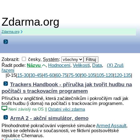
Zdarma.org
Zdarma.org
Zobrazit:
česky,
Systém
:
Řadit podle:
Názvu
,
Hodnocení
,
Velikosti
,
Data
,
(X) Zruš
řazení
|0-15|
15-30
|
30-45
|
45-60
|
60-75
|
75-90
|
90-105
|
105-120
|
120-135
|
Trackers Handbook - příručka jak tvořit hudbu na
počítači s trackovacím programem
Příručka v angličtině, která začátečníkům i pokročilým radí jak
tvořit hudbu (i doma) na počítači s trackovacím programem.
Není závislý na OS
||
Ostatní věci zdarma
ArmA 2 - akční simulátor, demo
Plnohodnotné pokračování vojenské simulace
Armed Assault
,
která se odehrává v současnosti, ve fiktivní postsovětské
republice Chernarus.