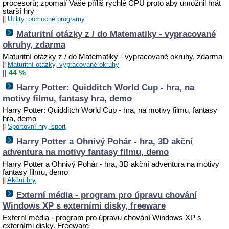
procesorů; zpomalí Vaše příliš rychlé CPU proto aby umožnil hrát
starší hry
||
Utility, pomocné programy
Maturitní otázky z / do Matematiky - vypracované
okruhy, zdarma
Maturitní otázky z / do Matematiky - vypracované okruhy, zdarma
||
Maturitní otázky, vypracované okruhy
||
44 %
Harry Potter: Quidditch World Cup - hra, na
motivy filmu, fantasy hra, demo
Harry Potter: Quidditch World Cup - hra, na motivy filmu, fantasy
hra, demo
||
Sportovní hry, sport
Harry Potter a Ohnivý Pohár - hra, 3D akční
adventura na motivy fantasy filmu, demo
Harry Potter a Ohnivý Pohár - hra, 3D akční adventura na motivy
fantasy filmu, demo
||
Akční hry
Externí média - program pro úpravu chování
Windows XP s externími disky, freeware
Externí média - program pro úpravu chování Windows XP s
externími disky. Freeware