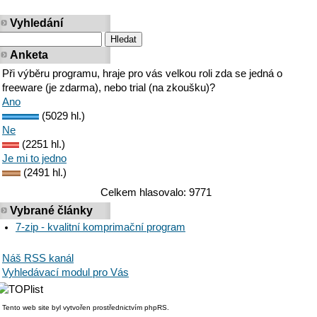
Vyhledání
Anketa
Při výběru programu, hraje pro vás velkou roli zda se jedná o
freeware (je zdarma), nebo trial (na zkoušku)?
Ano
(5029 hl.)
Ne
(2251 hl.)
Je mi to jedno
(2491 hl.)
Celkem hlasovalo: 9771
Vybrané články
7-zip - kvalitní komprimační program
Náš RSS kanál
Vyhledávací modul pro Vás
Tento web site byl vytvořen prostřednictvím phpRS.