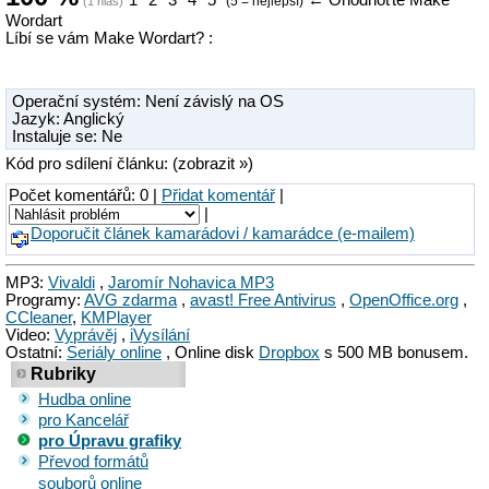
1
2
3
4
5
←
Ohodnoťte Make
(5 = nejlepší)
(
1
hlas)
Wordart
Líbí se vám Make Wordart? :
Operační systém:
Není závislý na OS
Jazyk: Anglický
Instaluje se: Ne
Kód pro sdílení článku: (zobrazit »)
Počet komentářů: 0 |
Přidat komentář
|
|
Doporučit článek kamarádovi / kamarádce (e-mailem)
MP3:
Vivaldi
,
Jaromír Nohavica MP3
Programy:
AVG zdarma
,
avast! Free Antivirus
,
OpenOffice.org
,
CCleaner
,
KMPlayer
Video:
Vyprávěj
,
iVysílání
Ostatní:
Seriály online
, Online disk
Dropbox
s 500 MB bonusem.
Rubriky
Hudba online
pro Kancelář
pro Úpravu grafiky
Převod formátů
souborů online