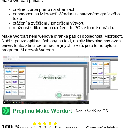
Make Wordart přináší:
on-line tvorba přímo na stránkách
napodobenina
Microsoft Wordartu - barevného grafického
textu
otáčení a zvětšení / zmenšení výtvoru
možnost sdílení nebo uložení do PC ve formě obrázku
Make Wordart není webová stránka patřící společnosti Microsoft.
Nabízí pouze aplikaci šablony na text, nikoliv libovolné nastavení
barev, fontu, stínů, deformací a jiných prvků, jako tomu bylo u
programu
Microsoft Wordart.
Přejít na Make Wordart
-
Není závislý na OS
100
%