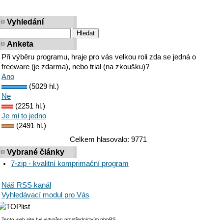
Vyhledání
Anketa
Při výběru programu, hraje pro vás velkou roli zda se jedná o
freeware (je zdarma), nebo trial (na zkoušku)?
Ano
(5029 hl.)
Ne
(2251 hl.)
Je mi to jedno
(2491 hl.)
Celkem hlasovalo: 9771
Vybrané články
7-zip - kvalitní komprimační program
Náš RSS kanál
Vyhledávací modul pro Vás
Tento web site byl vytvořen prostřednictvím phpRS.