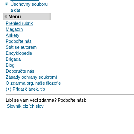
Úschovny souborů
a dat
Menu
Přehled rubrik
Magazín
Ankety
Podpořte nás
Stát se autorem
Encyklopedie
Brigáda
Blog
Doporučte nás
Zásady ochrany soukromí
O zdarma.org, naše filozofie
(+) Přidat článek, tip
Líbí se vám věci zdarma? Podpořte nás!:
Slovník cizích slov