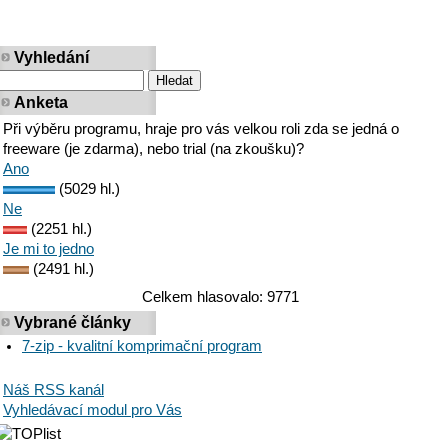
Vyhledání
Anketa
Při výběru programu, hraje pro vás velkou roli zda se jedná o
freeware (je zdarma), nebo trial (na zkoušku)?
Ano
(5029 hl.)
Ne
(2251 hl.)
Je mi to jedno
(2491 hl.)
Celkem hlasovalo: 9771
Vybrané články
7-zip - kvalitní komprimační program
Náš RSS kanál
Vyhledávací modul pro Vás