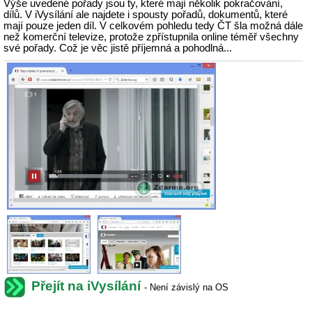
Výše uvedené pořady jsou ty, které mají několik pokračování,
dílů. V iVysílání ale najdete i spousty pořadů, dokumentů, které
mají pouze jeden díl. V celkovém pohledu tedy ČT šla možná dále
než komerční televize, protože zpřístupnila online téměř všechny
své pořady. Což je věc jistě příjemná a pohodlná...
Přejít na iVysílání
- Není závislý na OS