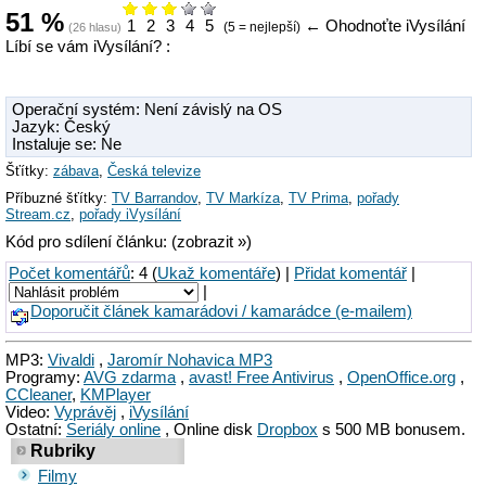
51
%
1
2
3
4
5
←
Ohodnoťte iVysílání
(5 = nejlepší)
(
26
hlasu)
Líbí se vám iVysílání? :
Operační systém: Není závislý na OS
Jazyk: Český
Instaluje se: Ne
Šťítky:
zábava
,
Česká televize
Příbuzné šťítky:
TV Barrandov
,
TV Markíza
,
TV Prima
,
pořady
Stream.cz
,
pořady iVysílání
Kód pro sdílení článku: (zobrazit »)
Počet komentářů
: 4 (
Ukaž komentáře
) |
Přidat komentář
|
|
Doporučit článek kamarádovi / kamarádce (e-mailem)
MP3:
Vivaldi
,
Jaromír Nohavica MP3
Programy:
AVG zdarma
,
avast! Free Antivirus
,
OpenOffice.org
,
CCleaner
,
KMPlayer
Video:
Vyprávěj
,
iVysílání
Ostatní:
Seriály online
, Online disk
Dropbox
s 500 MB bonusem.
Rubriky
Filmy