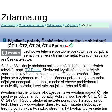
Zdarma.org
Zdarma.org
Ostatní věci zdarma
Videa online
TV pořady
iVysílání
iVysílání - pořady České televize online ke shlédnutí
(ČT 1, ČT2, ČT 24, ČT 4 Sport)
Jednotlivé televize postupně poskytují své pořady a
seriály ke shlédnutí i na internetu. Pozadu nezůstala
ani Česká televize.
Služba iVysílání je obdobou online archívů dalších komerčních
televizí - např.
TV Prima
. Sledování iVysílání je samozřejmě
zdarma a i když tam nenaleznete například celovečerní filmy
jedná se o výbornou možnost shlédnout pořad, který vám třeba
nějakým nedopatřením unikl, a nebo si chcete prohlédnout i
minulé díly pořadu, který vás zaujal až třeba od 5 dílu.
iVysílání vlastně funguje jako zároveň živé vysílání pořadů ČT ale
i archív již odvysílaných pořadů. Pokryty jsou kanály ČT 1, ČT 2,
ČT24 i ČT 4 Sport. Sledovat můžete pořady od 1.2.2005 až do
těch, které byly odvysílány dnes. Pořady můžete sledovat ve
třech úrovních kvality: nízká, střední a TV kvalita. Ovlivňujete tím