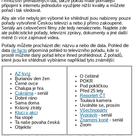
i množství přenášených dat, takže pokud máte pomalejší
připojení k internetu jednoduše využijete nižší kvality a můžete
pořad i tak sledovat.
Aby ale vše nebylo jen výborné ke shlédnutí jsou nabízeny pouze
pořady vytvořené Českou televizí a nebo jí přímo zakoupené.
Seriály ani celovečerní filmy zde tedy nenaleznete. Najdete zde
ale publicistické pořady, televizní zprávy, dokumenty a jiné další
méně či více zajímavé videa.
Pořady můžete procházet dle: názvu a nebo dle data. Pohled dle
data
de facto
připomíná pohled to televizního pořadu, kde si
prostě můžete daný pořad lehce ihned prohlédnout. Z pořadů,
které jsou ke shlédnutí vybíráme například tyto známější:
AZ-kvíz
O češtině
Burianův den žen
POKR
Černé ovce
Pod pokličkou
Chalupa je hra
Před 25 lety
Cukrárna
- seriál
Reportéři ČT
Dobré ráno
Toulavá kamera
Sama doma
Uvolněte se, prosím
Krásný ztráty
Všechnopárty
Kluci v akci
Vyprávěj
- seriál
Na stopě
Znamení koně
- seriál
Ta naše povaha česká
Zoom
Objektiv