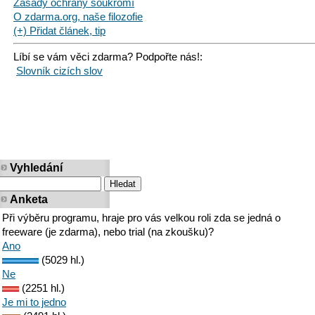
Zásady ochrany soukromí
O zdarma.org, naše filozofie
(+) Přidat článek, tip
Líbí se vám věci zdarma? Podpořte nás!:
Slovník cizích slov
Vyhledání
Anketa
Při výběru programu, hraje pro vás velkou roli zda se jedná o
freeware (je zdarma), nebo trial (na zkoušku)?
Ano
(5029 hl.)
Ne
(2251 hl.)
Je mi to jedno