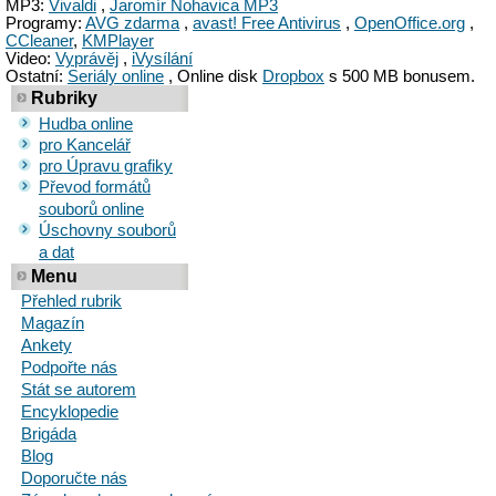
MP3:
Vivaldi
,
Jaromír Nohavica MP3
Programy:
AVG zdarma
,
avast! Free Antivirus
,
OpenOffice.org
,
CCleaner
,
KMPlayer
Video:
Vyprávěj
,
iVysílání
Ostatní:
Seriály online
, Online disk
Dropbox
s 500 MB bonusem.
Rubriky
Hudba online
pro Kancelář
pro Úpravu grafiky
Převod formátů
souborů online
Úschovny souborů
a dat
Menu
Přehled rubrik
Magazín
Ankety
Podpořte nás
Stát se autorem
Encyklopedie
Brigáda
Blog
Doporučte nás