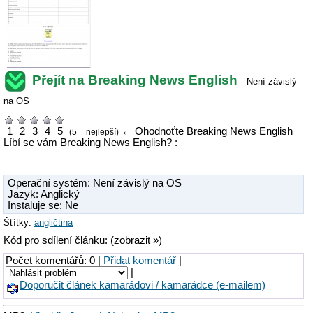
Přejít na Breaking News English
-
Není závislý
na OS
1
2
3
4
5
←
Ohodnoťte Breaking News English
(5 = nejlepší)
Líbí se vám Breaking News English? :
Operační systém:
Není závislý na OS
Jazyk: Anglický
Instaluje se: Ne
Šťítky:
angličtina
Kód pro sdílení článku: (zobrazit »)
Počet komentářů: 0 |
Přidat komentář
|
|
Doporučit článek kamarádovi / kamarádce (e-mailem)