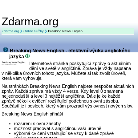
Zdarma.org
Zdarma.org
Online služby
Breaking News English
Breaking News English - efektivní výuka anglického
jazyka
Internetová stránka poskytující zprávy o aktuálním
dění ve světě v angličtině. Zpráva je vždy napsána
v několika úrovních tohoto jazyka. Můžete si tak zvolit úroveň,
která vám vyhovuje.
Na stránkách Breaking News English najdete nespočet aktuálních
zpráv. Každá zpráva má vždy 4 verze. Kdy level 0 znamená
nejjednodušší a level 3 nejtěžší angličtina. Dále je ke každé
zprávě několik cvičení rozšiřující potřebnou slovní zásobu.
Součástí je i poslech, který vám prozradí výslovnost nových slov.
Breaking News English přináší :
rozšíření slovní zásoby
možnost pracovat s angličtinou vaší úrovně
výborná cvičení vztahující se vždy k dané zprávě