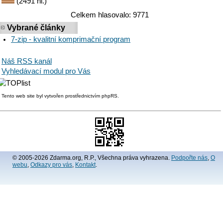
(2491 hl.)
Celkem hlasovalo: 9771
Vybrané články
7-zip - kvalitní komprimační program
Náš RSS kanál
Vyhledávací modul pro Vás
Tento web site byl vytvořen prostřednictvím phpRS.
© 2005-2026 Zdarma.org, R.P., Všechna práva vyhrazena.
Podpořte nás
,
O
webu
,
Odkazy pro vás
,
Kontakt
.