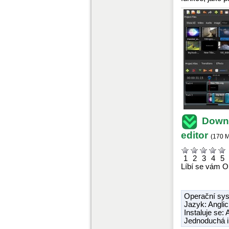
Downl
editor
(
170 
1
2
3
4
5
Líbí se vám O
Operační sy
Jazyk: Angli
Instaluje se:
Jednoduchá i