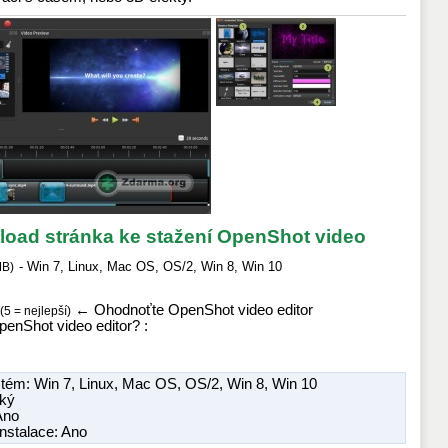
oad stránka ke stažení OpenShot video
-
Win 7
,
Linux
,
Mac OS
,
OS/2
,
Win 8
,
Win 10
MB
)
←
Ohodnoťte OpenShot video editor
(5 = nejlepší)
penShot video editor? :
stém:
Win 7
,
Linux
,
Mac OS
,
OS/2
,
Win 8
,
Win 10
cký
 Ano
nstalace: Ano