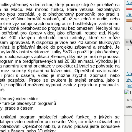
Ne
ltisystémový video editor, který pracuje stejně spolehlivě na
 na Macu. Má mnoho funkcí, které většina bezplatných
to typu postrádá, je to plnohodnotný pomocník pro práci s
Je
ruje většinu formátů souborů, ať už se jedná o audio, nebo
ot se vyznačuje snadnou integrací s hostitelským zařízením,
ožné volně přetahovat do programu bez omezení. Nechybí mu
 potřebná pro úpravy videa jako
oříznutí, rotace atd. Navíc
bízí 400 různých přechodů mezi snímky, které se může
 sám upravovat. K dispozici je více než 40 šablon titulkových
 nimž je přidávání titulek do projektu zábavné a snadné. Je
vytvořit vlastní vektorové titulky SVG a použít je jako šablony.
c spolupracuje s aplikací Blender, díky níž je možné pracovat
program má předpřipravených asi 20 3D animací. Výhodou je i
a nadmíru jemná orientace v projektu; uživatel se pohybuje na
 mezi snímky šipkami na klávesnici. OpenShot navíc nabízí
Ná
ci práci s časem, video je možné zrychlit, zpomalit, nebo
Vy
stit pozpátku! Práce se zvukem je stejně snadná, jako s
á je například možnost vyjmout zvuk z projektu a pracovat s
pr
ně.
stémový video editor
Tent
 funkce placených programů
pro
ty, práce s časem
unikátní program nabízející takové funkce, o jakých se
latným video editorům ani nesnilo! Vše, co může uživatel pro
potřebovat, OpenShot nabízí, a navíc přidává ještě bonusové
ráci s časem, nebo 3D efekty.