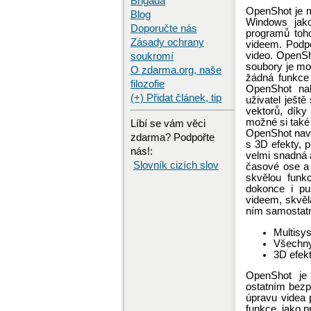
Brigáda
OpenShot je mu
Blog
Windows jako
Doporučte nás
programů toho
Zásady ochrany
videem. Podpo
video. OpenSh
soukromí
soubory je m
O zdarma.org, naše
žádná funkce
filozofie
OpenShot na
(+) Přidat článek, tip
uživatel ještě
vektorů, díky
možné si také 
Líbí se vám věci
OpenShot naví
zdarma? Podpořte
s 3D efekty, 
nás!:
velmi snadná 
Slovník cizích slov
časové ose a
skvělou funk
dokonce i pu
videem, skvěl
ním samostat
Multisy
Všechny
3D efek
OpenShot je 
ostatním bezp
úpravu videa 
funkce, jako p