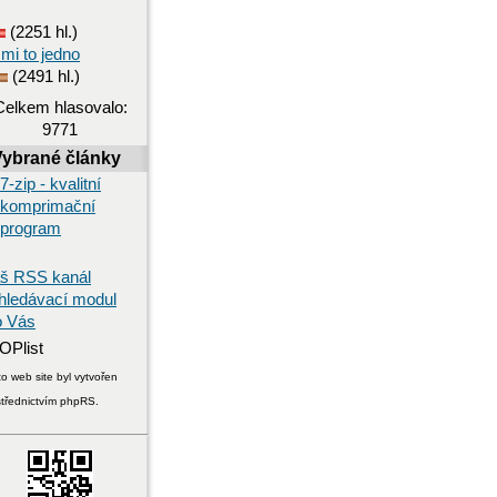
(2251 hl.)
 mi to jedno
(2491 hl.)
Celkem hlasovalo:
9771
Vybrané články
7-zip - kvalitní
komprimační
program
š RSS kanál
hledávací modul
o Vás
o web site byl vytvořen
střednictvím phpRS.