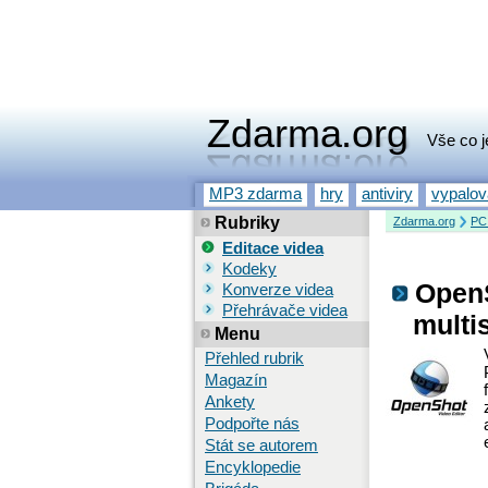
Zdarma.org
Vše co j
MP3 zdarma
hry
antiviry
vypalo
Rubriky
Zdarma.org
PC
Editace videa
Kodeky
OpenS
Konverze videa
Přehrávače videa
multi
Menu
Přehled rubrik
Magazín
Ankety
Podpořte nás
Stát se autorem
Encyklopedie