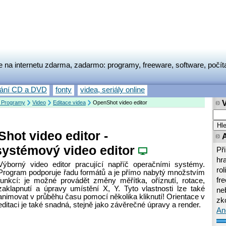
e na internetu zdarma, zadarmo: programy, freeware, software, počít
vání CD a DVD
fonty
videa, seriály online
 Programy
Video
Editace videa
OpenShot video editor
hot video editor -
systémový video editor
Př
hr
Výborný video editor pracující napříč operačními systémy.
rol
Program podporuje řadu formátů a je přímo nabytý množstvím
fr
funkcí: je možné provádět změny měřítka, oříznutí, rotace,
zaklapnutí a úpravy umístění X, Y. Tyto vlastnosti lze také
neb
animovat v průběhu času pomocí několika kliknutí! Orientace v
zk
editaci je také snadná, stejně jako závěrečné úpravy a render.
An