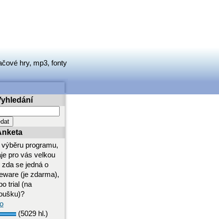
ačové hry, mp3, fonty
Vyhledání
Anketa
i výběru programu,
aje pro vás velkou
i zda se jedná o
eeware (je zdarma),
o trial (na
oušku)?
o
(5029 hl.)