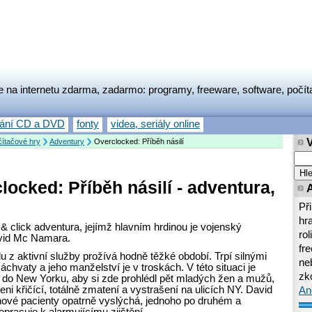
e na internetu zdarma, zadarmo: programy, freeware, software, počít
vání CD a DVD
fonty
videa, seriály online
ítačové hry
Adventury
Overclocked: Příběh násilí
locked: Příběh násilí - adventura,
Př
hr
 & click adventura, jejímž hlavním hrdinou je vojenský
rol
vid Mc Namara.
fr
 z aktivní služby prožívá hodně těžké období. Trpí silnými
neb
áchvaty a jeho manželství je v troskách. V této situaci je
zk
 do New Yorku, aby si zde prohlédl pět mladých žen a mužů,
zeni křičící, totálně zmatení a vystrašení na ulicích NY. David
An
ové pacienty opatrně vyslýchá, jednoho po druhém a