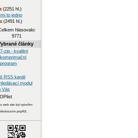
(2251 hl.)
 mi to jedno
(2491 hl.)
Celkem hlasovalo:
9771
Vybrané články
7-zip - kvalitní
komprimační
program
š RSS kanál
hledávací modul
o Vás
o web site byl vytvořen
střednictvím phpRS.