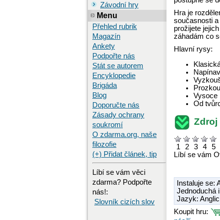
postupně se do
Závodní hry
Hra je rozděle
Menu
současnosti a 
Přehled rubrik
prožijete jeji
Magazín
záhadám co se
Ankety
Hlavní rysy:
Podpořte nás
Klasická
Stát se autorem
Napínavý
Encyklopedie
Vyzkouše
Brigáda
Prozkou
Blog
Vysoce k
Od tvůr
Doporučte nás
Zásady ochrany
Zdroj 
soukromí
O zdarma.org, naše
filozofie
1
2
3
4
5
(+) Přidat článek, tip
Líbí se vám Ov
Líbí se vám věci
zdarma? Podpořte
Instaluje se:
Jednoduchá i
nás!:
Jazyk: Angli
Slovník cizích slov
Koupit hru: