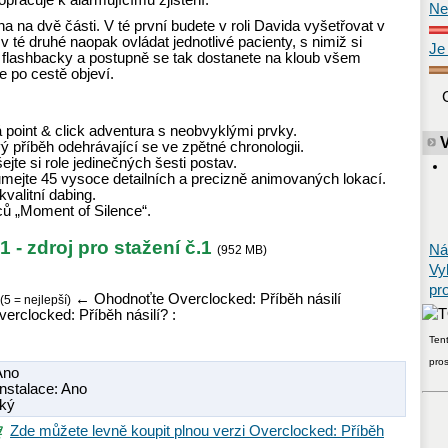
pracuje k alarmujícímu zjištění.
Ne
na na dvě části. V té první budete v roli Davida vyšetřovat v
v té druhé naopak ovládat jednotlivé pacienty, s nimiž si
Je
ch flashbacky a postupně se tak dostanete na kloub všem
 po cestě objeví.
 point & click adventura s neobvyklými prvky.
 příběh odehrávající se ve zpětné chronologii.
jte si role jedinečných šesti postav.
mejte 45 vysoce detailních a precizně animovaných lokací.
valitní dabing.
ců „Moment of Silence“.
1 - zdroj pro stažení č.1
Ná
(952 MB)
Vy
pr
←
Ohodnoťte Overclocked: Příběh násilí
(5 = nejlepší)
erclocked: Příběh násilí? :
Tent
pro
 Ano
nstalace: Ano
cký
Zde můžete levně koupit plnou verzi Overclocked: Příběh