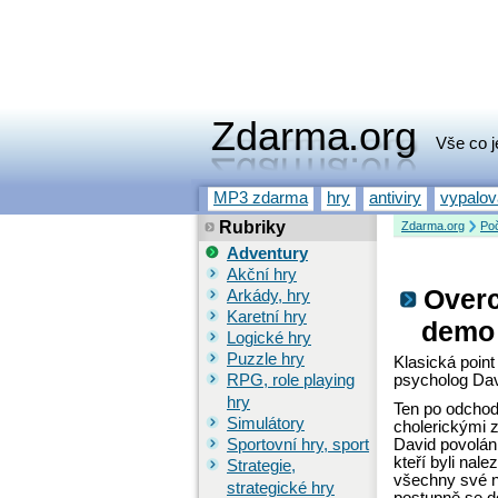
Zdarma.org
Vše co j
MP3 zdarma
hry
antiviry
vypalo
Rubriky
Zdarma.org
Poč
Adventury
Akční hry
Overc
Arkády, hry
Karetní hry
demo
Logické hry
Puzzle hry
Klasická point
RPG, role playing
psycholog Da
hry
Ten po odchodu
Simulátory
cholerickými z
Sportovní hry, sport
David povolán
kteří byli nale
Strategie,
všechny své n
strategické hry