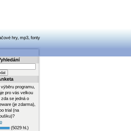
ačové hry, mp3, fonty
Vyhledání
Anketa
i výběru programu,
aje pro vás velkou
i zda se jedná o
eeware (je zdarma),
o trial (na
oušku)?
o
(5029 hl.)