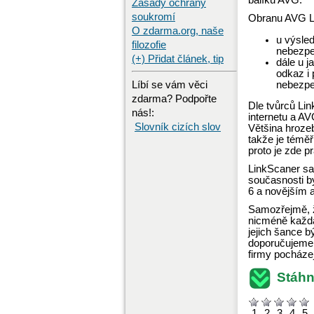
balíku AVG.
Zásady ochrany
soukromí
Obranu AVG Li
O zdarma.org, naše
u výsle
filozofie
nebezpe
(+) Přidat článek, tip
dále u j
odkaz i
Líbí se vám věci
nebezpeč
zdarma? Podpořte
Dle tvůrců Li
nás!:
internetu a A
Slovník cizích slov
Většina hroze
takže je téměř
proto je zde p
LinkScaner s
současnosti b
6 a novějším 
Samozřejmě, ž
nicméně každá
jejich šance 
doporučujeme m
firmy pocháze
Stáhn
1
2
3
4
5