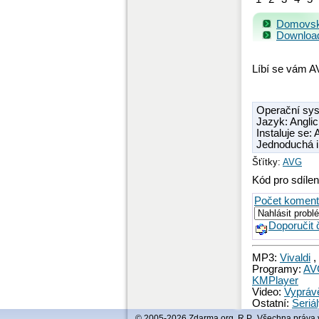
Domovsk
Download
Líbí se vám A
Operační sy
Jazyk: Angli
Instaluje se:
Jednoduchá i
Šťítky:
AVG
Kód pro sdílen
Počet koment
Doporučit 
MP3:
Vivaldi
,
Programy:
AV
KMPlayer
Video:
Vypráv
Ostatní:
Seriál
© 2005-2026 Zdarma.org, R.P., Všechna práva