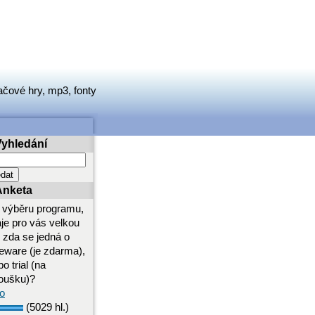
ačové hry, mp3, fonty
Vyhledání
Anketa
i výběru programu,
aje pro vás velkou
i zda se jedná o
eeware (je zdarma),
o trial (na
oušku)?
o
(5029 hl.)