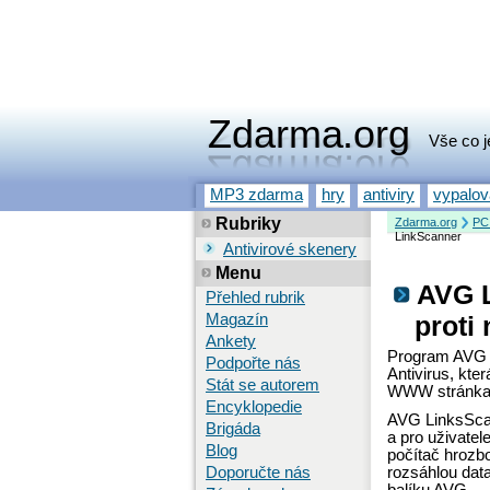
Zdarma.org
Vše co j
MP3 zdarma
hry
antiviry
vypalo
Rubriky
Zdarma.org
PC
LinkScanner
Antivirové skenery
Menu
AVG L
Přehled rubrik
Magazín
proti
Ankety
Program AVG L
Podpořte nás
Antivirus, kte
Stát se autorem
WWW stránka
Encyklopedie
AVG LinksSca
Brigáda
a pro uživatel
Blog
počítač hrozb
Doporučte nás
rozsáhlou data