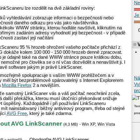
Ne
nkScaneru lze rozdělit na dvě základní roviny:
Je
dků vyhledávání zobrazuje informaci o bezpečnosti nebo
čnosti daného odkazu pro vás jako návštěvníka
akékoliv WWW stránky, kterou hodláte navštívit, kliknutím na
 přímým zadáním adresy vyhodnotí jeji bezpečnost - v případě
nosti zastaví její načítání
nkScaneru 95 % hrozeb ohrožení vašeho počítače přichází z
VG dokáže kolem 100 000 - 150 000 hrozeb denně zpracovat.
b je údajně také na dané WWW stránce pouze krátkou dobu,
 nemožné pro člověka se o ní včas dozvědět a nenavštívit ji. I
ravě software jakým je právě LinkScaner.
amozřejmě spolupracuje s vaším WWW prohlížečem a v
Ná
y měl být bezproblémově spárovatelný s Internet Explorerem
Vy
a
Mozilla Firefox
2 a novějším.
pr
e samotný LinkScaner vás a váš počítač neochrání zcela,
 další překážka, kterou musí útočníci překonávat snižuje
být úspěšný. Každopádně i při používání LinkScaneru
Tent
ít nainstalovaný i běžný antivirový program, třeba od stejné
jící
AVG Free
, který je také zdarma.
pro
out AVG LinkScanner
-
Win XP
,
Win Vista
(
4,3 MB
)
←
Ohodnoťte AVG LinkScanner