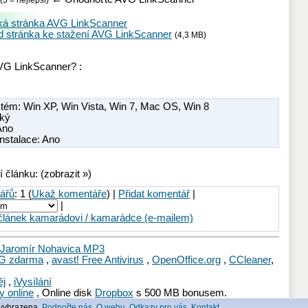
(5 = nejlepší)
á stránka AVG LinkScanner
 stránka ke stažení AVG LinkScanner
(
4,3 MB
)
VG LinkScanner? :
stém:
Win XP
,
Win Vista
,
Win 7
,
Mac OS
,
Win 8
cký
 Ano
nstalace: Ano
í článku: (zobrazit »)
ářů
: 1 (
Ukaž komentáře
) |
Přidat komentář
|
|
článek kamarádovi / kamarádce (e-mailem)
Jaromír Nohavica MP3
G zdarma
,
avast! Free Antivirus
,
OpenOffice.org
,
CCleaner
,
ěj
,
iVysílání
y online
, Online disk
Dropbox
s 500 MB bonusem.
 vyhrazena.
Podpořte nás
,
O webu
,
Odkazy pro vás
,
Kontakt
.