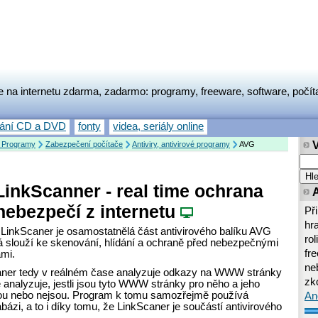
e na internetu zdarma, zadarmo: programy, freeware, software, počít
vání CD a DVD
fonty
videa, seriály online
 Programy
Zabezpečení počítače
Antiviry, antivirové programy
AVG
inkScanner - real time ochrana
 nebezpečí z internetu
Př
hr
inkScaner je osamostatnělá část antivirového balíku AVG
rol
rá slouží ke skenování, hlídání a ochraně před nebezpečnými
fr
mi.
neb
ner tedy v reálném čase analyzuje odkazy na WWW stránky
zk
e analyzuje, jestli jsou tyto WWW stránky pro něho a jeho
ou nebo nejsou. Program k tomu samozřejmě používá
An
bázi, a to i díky tomu, že LinkScaner je součástí antivirového