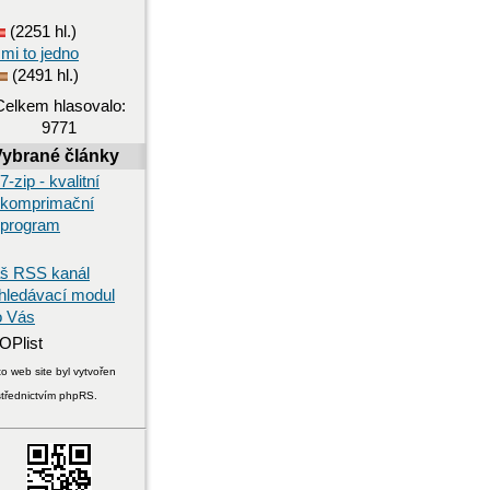
(2251 hl.)
 mi to jedno
(2491 hl.)
Celkem hlasovalo:
9771
Vybrané články
7-zip - kvalitní
komprimační
program
š RSS kanál
hledávací modul
o Vás
o web site byl vytvořen
střednictvím phpRS.