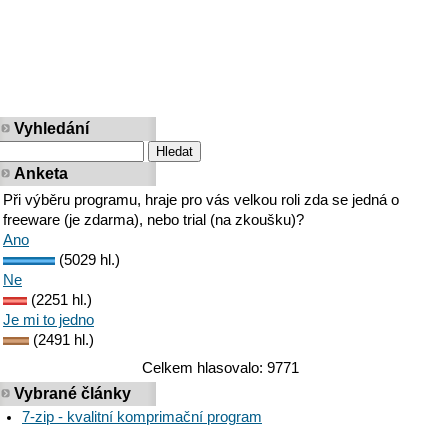
Vyhledání
Anketa
Při výběru programu, hraje pro vás velkou roli zda se jedná o
freeware (je zdarma), nebo trial (na zkoušku)?
Ano
(5029 hl.)
Ne
(2251 hl.)
Je mi to jedno
(2491 hl.)
Celkem hlasovalo: 9771
Vybrané články
7-zip - kvalitní komprimační program