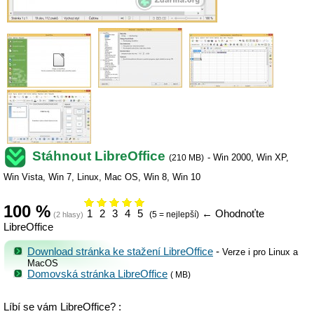
Stáhnout LibreOffice
-
Win 2000
,
Win XP
,
(
210 MB
)
Win Vista
,
Win 7
,
Linux
,
Mac OS
,
Win 8
,
Win 10
100
%
1
2
3
4
5
←
Ohodnoťte
(5 = nejlepší)
(
2
hlasy)
LibreOffice
Download stránka ke stažení LibreOffice
-
Verze i pro Linux a
MacOS
Domovská stránka LibreOffice
(
MB
)
Líbí se vám LibreOffice? :