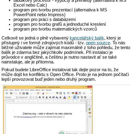
tabulkový procesor - výpočty a přehledy (alternativa k MS
Excel nebo Calc)
program pro tvorbu prezentací (alternativa k MS
PowerPoint nebo Impress)
program pro práci s databázemi
program pro tvorbu grafů a jednoduché kreslení
program pro tvorbu matematických vzorců
Celkově se jedná o plně vybavený
kancelářský balík
, který je
přístupný i ve formě zdrojových kódů - tzv.
open source
. To nás
běžné uživatele může zajímat maximálně z toho pohledu, že tento
balík je zdarma bez jakýchkoliv podmínek. Při instalaci je
průvodce v angličtině, a češtinu je nutno nastavit ať se také
nainstaluje, ale je přítomna.
Pokud budete LibreOffice instalovat tak dejte pozor na to, že
může dojít ke konfliktu s Open Office. Proto je na jednom počítači
lepší provozovat buď jeden nebo druhý program.