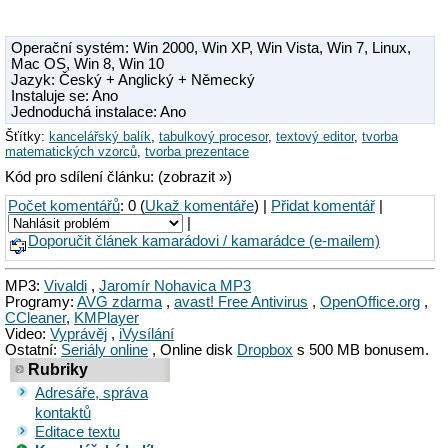
Operační systém:
Win 2000
,
Win XP
,
Win Vista
,
Win 7
,
Linux
,
Mac OS
,
Win 8
,
Win 10
Jazyk: Český + Anglický + Německý
Instaluje se: Ano
Jednoduchá instalace: Ano
Šťítky:
kancelářský balík
,
tabulkový procesor
,
textový editor
,
tvorba
matematických vzorců
,
tvorba prezentace
Kód pro sdílení článku: (zobrazit »)
Počet komentářů
: 0 (
Ukaž komentáře
) |
Přidat komentář
|
|
Doporučit článek kamarádovi / kamarádce (e-mailem)
MP3:
Vivaldi
,
Jaromír Nohavica MP3
Programy:
AVG zdarma
,
avast! Free Antivirus
,
OpenOffice.org
,
CCleaner
,
KMPlayer
Video:
Vyprávěj
,
iVysílání
Ostatní:
Seriály online
, Online disk
Dropbox
s 500 MB bonusem.
Rubriky
Adresáře, správa
kontaktů
Editace textu