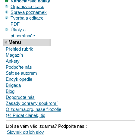
Kancelářské balíky
Organizace času
Správa poznámek
Tvorba a editace
PDF
Úkoly a
připomínače
Menu
Přehled rubrik
Magazín
Ankety
Podpořte nás
Stát se autorem
Encyklopedie
Brigáda
Blog
Doporučte nás
Zásady ochrany soukromí
O zdarma.org, naše filozofie
(+) Přidat článek, tip
Líbí se vám věci zdarma? Podpořte nás!:
Slovník cizích slov