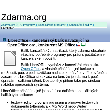
Zdarma.org
Zdarma.org
PC Programy
Kancelářské programy
Kancelářské balíky
LibreOffice
LibreOffice - kancelářský balík navazující na
OpenOffice.org, konkurent MS Office
Balík kancelářských aplikací, který zdarma obsahuje
všechny potřebné programy pro práci s počítačem v
kancelářském použití.
Balík LibreOffice vychází z kancelářského balíku
Open Office
, a vlastně přináší stejné funkce a
možnosti, pouze pod hlavičkou nadace, která vše tvoří otevřeně a
zadarmo. LibreOffice si zakládá na tom, že je zdarma k použití,
úpravám i dalšímu šíření. Dostupné je přitom také pro širokou
nabídku operačních systémů.
LibreOffice přináší stejně jako většina dalších kancelářských
balíků tyto aplikace:
textový editor, program pro psaní a přípravu textových
dokumentů (alternativa k MS Word nebo Writer)