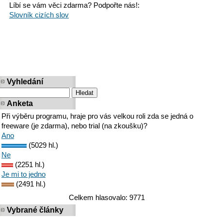
Líbí se vám věci zdarma? Podpořte nás!:
Slovník cizích slov
Vyhledání
Anketa
Při výběru programu, hraje pro vás velkou roli zda se jedná o
freeware (je zdarma), nebo trial (na zkoušku)?
Ano
(5029 hl.)
Ne
(2251 hl.)
Je mi to jedno
(2491 hl.)
Celkem hlasovalo: 9771
Vybrané články