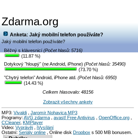
Zdarma.org
Anketa: Jaký mobilní telefon používáte?
Jaký mobilní telefon používáte?
Běžný s klávesnicí
(Počet hlasů: 5716)
(11.87 %)
Dotykový "hloupý" (ne Android, iPhone)
(Počet hlasů: 35490)
(73.70 %)
"Chytrý telefon" Android, iPhone atd.
(Počet hlasů: 6950)
(14.43 %)
Celkem hlasovalo: 48156
Zobrazit všechny ankety
MP3:
Vivaldi
,
Jaromír Nohavica MP3
Programy:
AVG zdarma
,
avast! Free Antivirus
,
OpenOffice.org
,
CCleaner
,
KMPlayer
Video:
Vyprávěj
,
iVysílání
Ostatní:
Seriály online
, Online disk
Dropbox
s 500 MB bonusem.