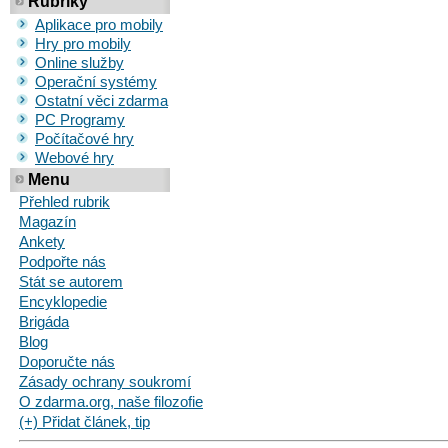
Rubriky
Aplikace pro mobily
Hry pro mobily
Online služby
Operační systémy
Ostatní věci zdarma
PC Programy
Počítačové hry
Webové hry
Menu
Přehled rubrik
Magazín
Ankety
Podpořte nás
Stát se autorem
Encyklopedie
Brigáda
Blog
Doporučte nás
Zásady ochrany soukromí
O zdarma.org, naše filozofie
(+) Přidat článek, tip