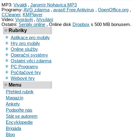
MP3:
Vivaldi
,
Jaromír Nohavica MP3
Programy:
AVG zdarma
,
avast! Free Antivirus
,
OpenOffice.org
,
CCleaner
,
KMPlayer
Video:
Vyprávěj
,
iVysílání
Ostatní:
Seriály online
, Online disk
Dropbox
s 500 MB bonusem.
Rubriky
Aplikace pro mobily
Hry pro mobily
Online služby
Operační systémy
Ostatní věci zdarma
PC Programy
Počítačové hry
Webové hry
Menu
Přehled rubrik
Magazín
Ankety
Podpořte nás
Stát se autorem
Encyklopedie
Brigáda
Blog