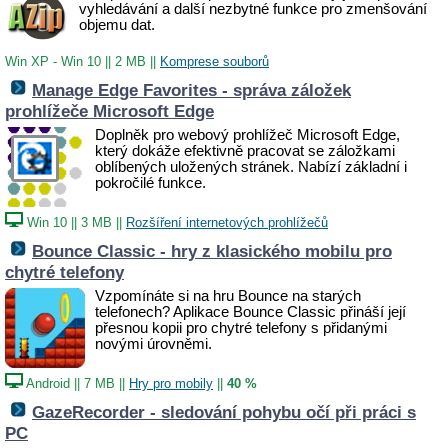
vyhledávání a další nezbytné funkce pro zmenšování
objemu dat.
Win XP - Win 10
||
2 MB
||
Komprese souborů
Manage Edge Favorites - správa záložek
prohlížeče Microsoft Edge
Doplněk pro webový prohlížeč
Microsoft Edge,
který dokáže efektivně pracovat se záložkami
oblíbených uložených stránek. Nabízí základní i
pokročilé funkce.
Win 10
||
3 MB
||
Rozšíření internetových prohlížečů
Bounce Classic - hry z klasického mobilu pro
chytré telefony
Vzpomínáte si na hru Bounce na starých
telefonech? Aplikace Bounce Classic přináší její
přesnou kopii pro chytré telefony s přidanými
novými úrovněmi.
Android
||
7 MB
||
Hry pro mobily
||
40 %
GazeRecorder - sledování pohybu očí při práci s
PC