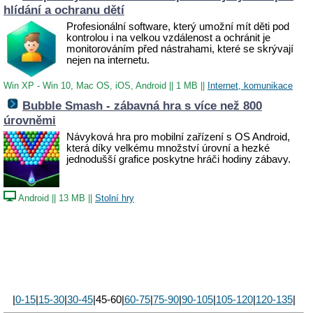
hlídání a ochranu dětí
Profesionální software, který umožní mít děti pod
kontrolou i na velkou vzdálenost a ochránit je
monitorováním před nástrahami, které se skrývají
nejen na internetu.
Win XP - Win 10, Mac OS, iOS, Android
||
1 MB
||
Internet, komunikace
Bubble Smash - zábavná hra s více než 800
úrovněmi
Návyková hra pro mobilní zařízení s OS Android,
která díky velkému množství úrovní a hezké
jednodušší grafice poskytne hráči hodiny zábavy.
Android
||
13 MB
||
Stolní hry
|
0-15
|
15-30
|
30-45
|45-60|
60-75
|
75-90
|
90-105
|
105-120
|
120-135
|