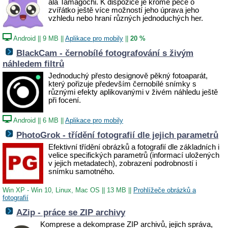
ala
Tamagochi. K dispozice je kromě péče o
zvířátko ještě více možností jeho úprava jeho
vzhledu nebo hraní různých jednoduchých her.
Android
||
9 MB
||
Aplikace pro mobily
||
20 %
BlackCam - černobílé fotografování s živým
náhledem filtrů
Jednoduchý přesto designově pěkný fotoaparát,
který pořizuje především černobílé snímky s
různými efekty aplikovanými v živém náhledu ještě
při focení.
Android
||
6 MB
||
Aplikace pro mobily
PhotoGrok - třídění fotografií dle jejich parametrů
Efektivní třídění obrázků a fotografií dle základních i
velice specifických parametrů (
informací uložených
v jejich metadatech)
, zobrazení podrobností i
snímku samotného.
Win XP - Win 10, Linux, Mac OS
||
13 MB
||
Prohlížeče obrázků a
fotografií
AZip - práce se ZIP archivy
Komprese a dekomprase ZIP archivů, jejich správa,