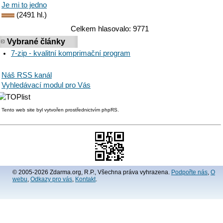
Je mi to jedno
(2491 hl.)
Celkem hlasovalo: 9771
Vybrané články
7-zip - kvalitní komprimační program
Náš RSS kanál
Vyhledávací modul pro Vás
Tento web site byl vytvořen prostřednictvím phpRS.
© 2005-2026 Zdarma.org, R.P., Všechna práva vyhrazena.
Podpořte nás
,
O
webu
,
Odkazy pro vás
,
Kontakt
.