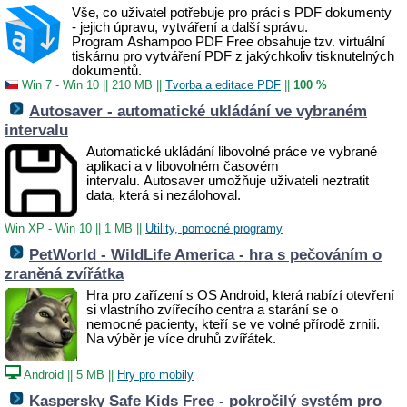
Vše, co uživatel potřebuje pro práci s PDF dokumenty
- jejich úpravu, vytváření a další správu.
Program Ashampoo PDF Free obsahuje tzv.
virtuální
tiskárnu pro vytváření PDF z jakýchkoliv tisknutelných
dokumentů.
Win 7 - Win 10
||
210 MB
||
Tvorba a editace PDF
||
100 %
Autosaver - automatické ukládání ve vybraném
intervalu
Automatické ukládání libovolné práce ve vybrané
aplikaci a v libovolném časovém
intervalu. Autosaver umožňuje uživateli neztratit
data, která si nezálohoval.
Win XP - Win 10
||
1 MB
||
Utility, pomocné programy
PetWorld - WildLife America - hra s pečováním o
zraněná zvířátka
Hra pro zařízení s OS Android, která nabízí otevření
si vlastního zvířecího centra a starání se o
nemocné pacienty, kteří se ve volné přírodě zrnili.
Na výběr je více druhů zvířátek.
Android
||
5 MB
||
Hry pro mobily
Kaspersky Safe Kids Free - pokročilý systém pro