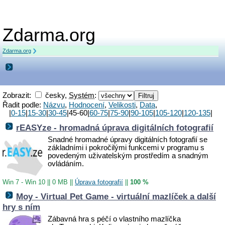
Zdarma.org
Zdarma.org
Zobrazit:
česky,
Systém
:
Řadit podle:
Názvu
,
Hodnocení
,
Velikosti
,
Data
,
|
0-15
|
15-30
|
30-45
|45-60|
60-75
|
75-90
|
90-105
|
105-120
|
120-135
|
rEASYze - hromadná úprava digitálních fotografií
Snadné hromadné úpravy digitálních fotografií se
základními i pokročilými funkcemi v programu s
povedeným uživatelským prostředím a snadným
ovládáním.
Win 7 - Win 10
||
0 MB
||
Úprava fotografií
||
100 %
Moy - Virtual Pet Game - virtuální mazlíček a další
hry s ním
Zábavná hra s péčí o vlastního mazlíčka