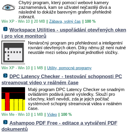
Chytrý program, který pomocí webové kamery
zaznamenává, kam se uživatel nejčastěji dívá a
následně to dokáže barevným grafem přehledně
zobrazit.
Win XP - Win 10
||
20 MB
||
Zábava, volný čas
||
100 %
Workspace Utilities - uspořádání otevřených oken
i pro více monitorů
Nenáročný program pro přehlednost a inteligentní
rovnání otevřených oken. Díky němu již není nutné
neustále mezi sebou přepínat jednotlivé složky.
Win XP - Win 10
||
1 MB
||
Utility, pomocné programy
DPC Latency Checker - testování schopnosti PC
streamovat video v reálném čase
Malý program DPC Latency Checker se snadným
ovládáním podává jasné výsledky.
Slouží pro
všechny, kteří nevědí, zda je jejich počítač
systémově schopný streamovat videa v reálném
čase.
Win Me - Win 10
||
1 MB
||
Video
||
100 %
Ashampoo PDF Free - editace a vytváření PDF
dokumentů