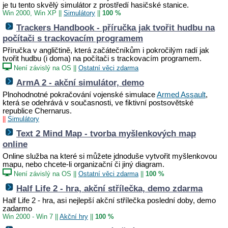
je tu tento skvělý simulátor z prostředí hasičské stanice.
Win 2000, Win XP
||
Simulátory
||
100 %
Trackers Handbook - příručka jak tvořit hudbu na
počítači s trackovacím programem
Příručka v angličtině, která začátečníkům i pokročilým radí jak
tvořit hudbu (i doma) na počítači s trackovacím programem.
Není závislý na OS
||
Ostatní věci zdarma
ArmA 2 - akční simulátor, demo
Plnohodnotné pokračování vojenské simulace
Armed Assault
,
která se odehrává v současnosti, ve fiktivní postsovětské
republice Chernarus.
||
Simulátory
Text 2 Mind Map - tvorba myšlenkových map
online
Online služba na které si můžete jdnoduše vytvořit myšlenkovou
mapu, nebo chcete-li organizační či jiný diagram.
Není závislý na OS
||
Ostatní věci zdarma
||
100 %
Half Life 2 - hra, akční střílečka, demo zdarma
Half Life 2 - hra, asi nejlepší akční střílečka poslední doby, demo
zadarmo
Win 2000 - Win 7
||
Akční hry
||
100 %