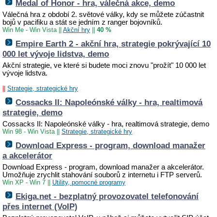
Medal of Honor - hra, válečná akce, demo
Válečná hra z období 2. světové války, kdy se můžete zúčastnit
bojů v pacifiku a stát se jedním z ranger bojovníků.
Win Me - Win Vista
||
Akční hry
||
40 %
Empire Earth 2 - akční hra, strategie pokrývající 10
000 let vývoje lidstva, demo
Akční strategie, ve které si budete moci znovu "prožít" 10 000 let
vývoje lidstva.
||
Strategie, strategické hry
Cossacks II: Napoleónské války - hra, realtimová
strategie, demo
Cossacks II: Napoleónské války - hra, realtimová strategie, demo
Win 98 - Win Vista
||
Strategie, strategické hry
Download Express - program, download manažer
a akcelerátor
Download Express - program, download manažer a akcelerátor.
Umožňuje zrychlit stahování souborů z internetu i FTP serverů.
Win XP - Win 7
||
Utility, pomocné programy
Ekiga.net - bezplatný provozovatel telefonování
přes internet (VoIP)