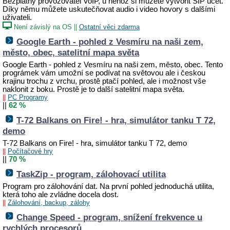
Bezplatný provozovatel VoIP, u něhož si můžete vytvořit SIP účet.
Díky němu můžete uskutečňovat audio i video hovory s dalšími
uživateli.
Není závislý na OS
||
Ostatní věci zdarma
Google Earth - pohled z Vesmíru na naši zem,
město, obec, satelitní mapa světa
Google Earth - pohled z Vesmíru na naši zem, město, obec. Tento
prográmek vám umožní se podívat na světovou ale i českou
krajinu trochu z vrchu, prostě ptačí pohled, ale i možnost vše
naklonit z boku. Prostě je to další satelitní mapa světa.
||
PC Programy
||
62 %
T-72 Balkans on Fire! - hra, simulátor tanku T 72,
demo
T-72 Balkans on Fire! - hra, simulátor tanku T 72, demo
||
Počítačové hry
||
70 %
TaskZip - program, zálohovací utilita
Program pro zálohování dat. Na první pohled jednoduchá utilita,
která toho ale zvládne docela dost.
||
Zálohování, backup, zálohy
Change Speed - program, snížení frekvence u
rychlých procesorů