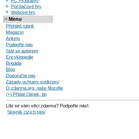
PC Programy
Počítačové hry
Webové hry
Menu
Přehled rubrik
Magazín
Ankety
Podpořte nás
Stát se autorem
Encyklopedie
Brigáda
Blog
Doporučte nás
Zásady ochrany soukromí
O zdarma.org, naše filozofie
(+) Přidat článek, tip
Líbí se vám věci zdarma? Podpořte nás!:
Slovník cizích slov