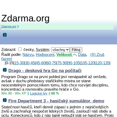
Zdarma.org
Zdarma.org
Zobrazit:
česky,
Systém
:
Řadit podle:
Názvu
,
Hodnocení
,
Velikosti
,
Data
,
(X) Zruš
řazení
|0-15|
15-30
|
30-45
|
45-60
|
60-75
|
75-90
|
90-105
|
105-120
|
120-135
|
Drago - desková hra Go na počítači
Program Drago se na první pohled jeví nenápadně až omšele,
avšak v duchu představy stařičkého mistra se stane
neocenitelným pomocníkem tomu, kdo chce rozvíjet disciplínu,
koncentraci a rovnováhu pravého hráče v Go.
Win 98 - Win XP
||
Logické hry
||
60 %
Fire Department 3 - hasičský sumulátor, demo
Statečnost hasičů, kteří denně zápasí s jedním z nejničivějších
živlů a zachraňují nespočet lidských životů, zaslouží náš obdiv a
úctu. Koneckonců, kdo z nás tajně netoužil stát se hasičem. Proto