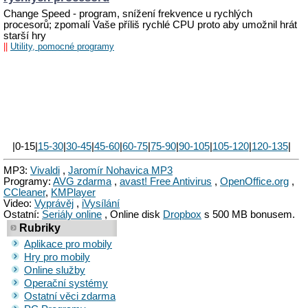
Change Speed - program, snížení frekvence u rychlých
procesorů; zpomalí Vaše příliš rychlé CPU proto aby umožnil hrát
starší hry
||
Utility, pomocné programy
|0-15|
15-30
|
30-45
|
45-60
|
60-75
|
75-90
|
90-105
|
105-120
|
120-135
|
MP3:
Vivaldi
,
Jaromír Nohavica MP3
Programy:
AVG zdarma
,
avast! Free Antivirus
,
OpenOffice.org
,
CCleaner
,
KMPlayer
Video:
Vyprávěj
,
iVysílání
Ostatní:
Seriály online
, Online disk
Dropbox
s 500 MB bonusem.
Rubriky
Aplikace pro mobily
Hry pro mobily
Online služby
Operační systémy
Ostatní věci zdarma