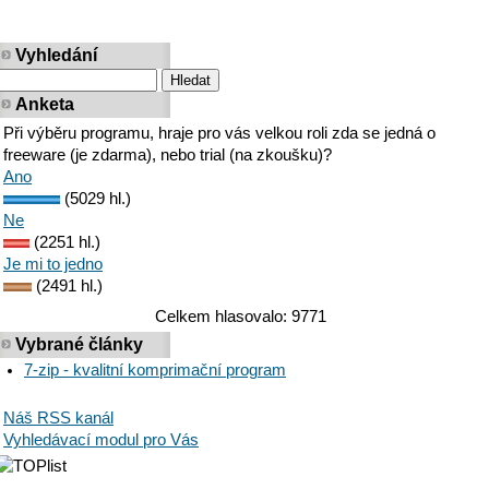
Vyhledání
Anketa
Při výběru programu, hraje pro vás velkou roli zda se jedná o
freeware (je zdarma), nebo trial (na zkoušku)?
Ano
(5029 hl.)
Ne
(2251 hl.)
Je mi to jedno
(2491 hl.)
Celkem hlasovalo: 9771
Vybrané články
7-zip - kvalitní komprimační program
Náš RSS kanál
Vyhledávací modul pro Vás