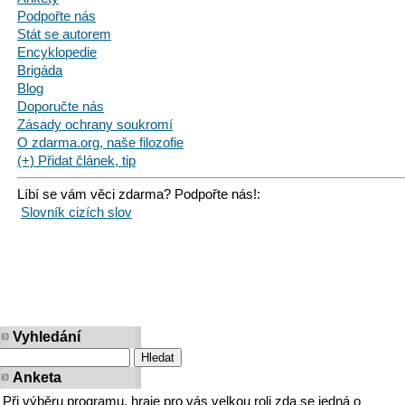
Podpořte nás
Stát se autorem
Encyklopedie
Brigáda
Blog
Doporučte nás
Zásady ochrany soukromí
O zdarma.org, naše filozofie
(+) Přidat článek, tip
Líbí se vám věci zdarma? Podpořte nás!:
Slovník cizích slov
Vyhledání
Anketa
Při výběru programu, hraje pro vás velkou roli zda se jedná o