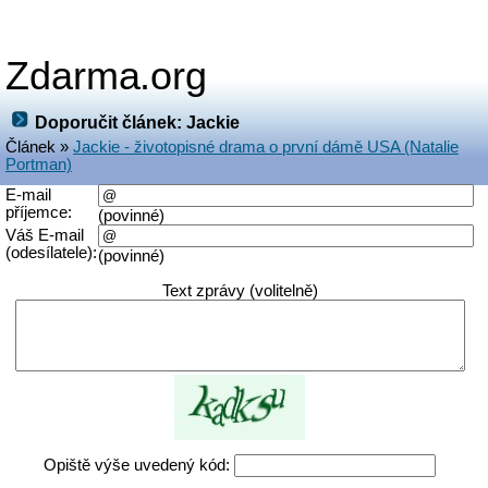
Zdarma.org
Doporučit článek: Jackie
Článek »
Jackie - životopisné drama o první dámě USA (Natalie
Portman)
E-mail
příjemce:
(povinné)
Váš E-mail
(odesílatele):
(povinné)
Text zprávy (volitelně)
Opiště výše uvedený kód: