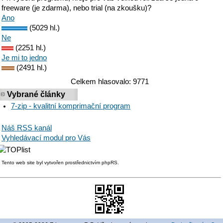
freeware (je zdarma), nebo trial (na zkoušku)?
Ano
(5029 hl.)
Ne
(2251 hl.)
Je mi to jedno
(2491 hl.)
Celkem hlasovalo: 9771
Vybrané články
7-zip - kvalitní komprimační program
Náš RSS kanál
Vyhledávací modul pro Vás
Tento web site byl vytvořen prostřednictvím phpRS.