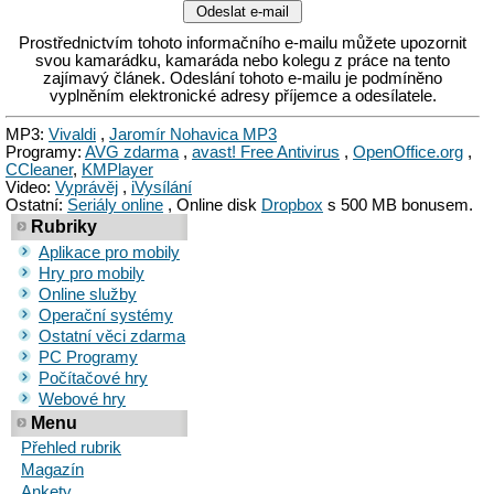
Prostřednictvím tohoto informačního e-mailu můžete upozornit
svou kamarádku, kamaráda nebo kolegu z práce na tento
zajímavý článek. Odeslání tohoto e-mailu je podmíněno
vyplněním elektronické adresy příjemce a odesílatele.
MP3:
Vivaldi
,
Jaromír Nohavica MP3
Programy:
AVG zdarma
,
avast! Free Antivirus
,
OpenOffice.org
,
CCleaner
,
KMPlayer
Video:
Vyprávěj
,
iVysílání
Ostatní:
Seriály online
, Online disk
Dropbox
s 500 MB bonusem.
Rubriky
Aplikace pro mobily
Hry pro mobily
Online služby
Operační systémy
Ostatní věci zdarma
PC Programy
Počítačové hry
Webové hry
Menu
Přehled rubrik
Magazín
Ankety