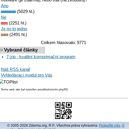
Ano
(5029 hl.)
Ne
(2251 hl.)
Je mi to jedno
(2491 hl.)
Celkem hlasovalo: 9771
Vybrané články
7-zip - kvalitní komprimační program
Náš RSS kanál
Vyhledávací modul pro Vás
Tento web site byl vytvořen prostřednictvím phpRS.
© 2005-2026 Zdarma.org, R.P., Všechna práva vyhrazena.
Podpořte nás
,
O