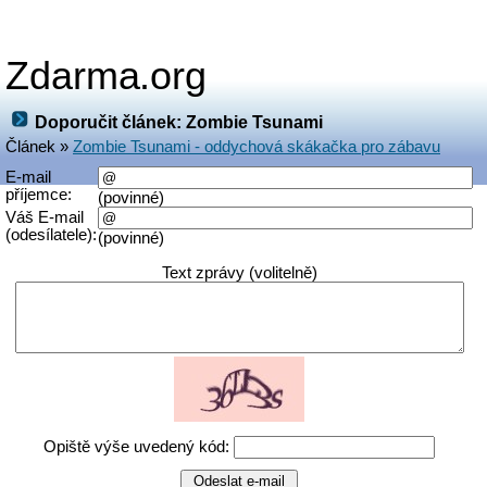
Zdarma.org
Doporučit článek: Zombie Tsunami
Článek »
Zombie Tsunami - oddychová skákačka pro zábavu
E-mail
příjemce:
(povinné)
Váš E-mail
(odesílatele):
(povinné)
Text zprávy (volitelně)
Opiště výše uvedený kód: