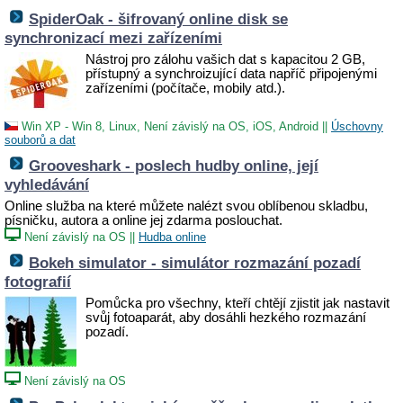
SpiderOak - šifrovaný online disk se
synchronizací mezi zařízeními
Nástroj pro zálohu vašich dat s kapacitou 2 GB,
přístupný a synchroizující data napříč připojenými
zařízeními (počítače, mobily atd.).
Win XP - Win 8, Linux, Není závislý na OS, iOS, Android
||
Úschovny
souborů a dat
Grooveshark - poslech hudby online, její
vyhledávání
Online služba na které můžete nalézt svou oblíbenou skladbu,
písničku, autora a online jej zdarma poslouchat.
Není závislý na OS
||
Hudba online
Bokeh simulator - simulátor rozmazání pozadí
fotografií
Pomůcka pro všechny, kteří chtějí zjistit jak nastavit
svůj fotoaparát, aby dosáhli hezkého rozmazání
pozadí.
Není závislý na OS