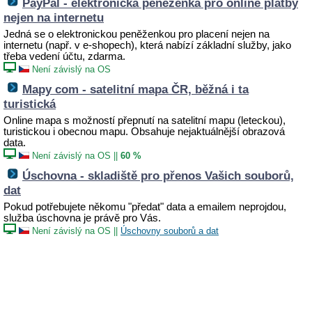
PayPal - elektronická peněženka pro online platby
nejen na internetu
Jedná se o elektronickou peněženkou pro placení nejen na
internetu (např. v e-shopech), která nabízí základní služby, jako
třeba vedení účtu, zdarma.
Není závislý na OS
Mapy com - satelitní mapa ČR, běžná i ta
turistická
Online mapa s možností přepnutí na satelitní mapu (leteckou),
turistickou i obecnou mapu. Obsahuje nejaktuálnější obrazová
data.
Není závislý na OS
||
60 %
Úschovna - skladiště pro přenos Vašich souborů,
dat
Pokud potřebujete někomu "předat" data a emailem neprojdou,
služba úschovna je právě pro Vás.
Není závislý na OS
||
Úschovny souborů a dat