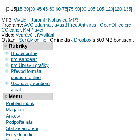
|0-15|
15-30
|
30-45
|
45-60
|
60-75
|
75-90
|
90-105
|
105-120
|
120-135
|
MP3:
Vivaldi
,
Jaromír Nohavica MP3
Programy:
AVG zdarma
,
avast! Free Antivirus
,
OpenOffice.org
,
CCleaner
,
KMPlayer
Video:
Vyprávěj
,
iVysílání
Ostatní:
Seriály online
, Online disk
Dropbox
s 500 MB bonusem.
Rubriky
Hudba online
pro Kancelář
pro Úpravu grafiky
Převod formátů
souborů online
Úschovny souborů
a dat
Menu
Přehled rubrik
Magazín
Ankety
Podpořte nás
Stát se autorem
Encyklopedie