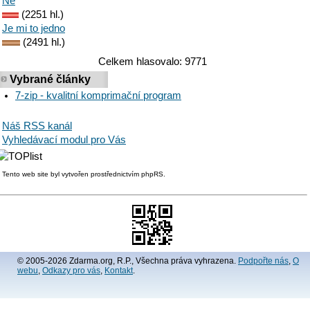
Ne
(2251 hl.)
Je mi to jedno
(2491 hl.)
Celkem hlasovalo: 9771
Vybrané články
7-zip - kvalitní komprimační program
Náš RSS kanál
Vyhledávací modul pro Vás
Tento web site byl vytvořen prostřednictvím phpRS.
© 2005-2026 Zdarma.org, R.P., Všechna práva vyhrazena.
Podpořte nás
,
O
webu
,
Odkazy pro vás
,
Kontakt
.