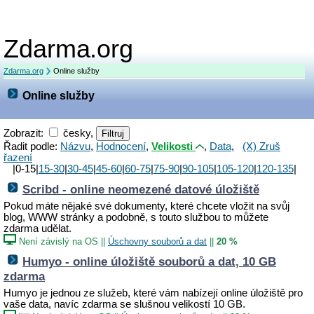
Zdarma.org
Zdarma.org
Online služby
Online služby
Zobrazit:
česky,
Řadit podle:
Názvu
,
Hodnocení
,
Velikosti
,
Data
,
(X) Zruš
řazení
|0-15|
15-30
|
30-45
|
45-60
|
60-75
|
75-90
|
90-105
|
105-120
|
120-135
|
Scribd - online neomezené datové úložiště
Pokud máte nějaké své dokumenty, které chcete vložit na svůj
blog, WWW stránky a podobně, s touto službou to můžete
zdarma udělat.
Není závislý na OS
||
Úschovny souborů a dat
||
20 %
Humyo - online úložiště souborů a dat, 10 GB
zdarma
Humyo je jednou ze služeb, které vám nabízejí online úložiště pro
vaše data, navíc zdarma se slušnou velikostí 10 GB.