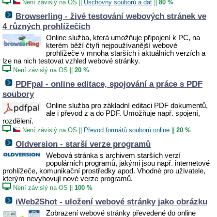
Není závislý na OS
||
Úschovny souborů a dat
||
80 %
Browserling - živé testování webových stránek ve
4 různých prohlížečích
Online služba, která umožňuje připojení k PC, na
kterém běží čtyři nejpoužívanější webové
prohlížeče v mnoha starších i aktuálních verzích a
lze na nich testovat vzhled webové stránky.
Není závislý na OS
||
20 %
PDFpal - online editace, spojování a práce s PDF
soubory
Online služba pro základní editaci PDF dokumentů,
ale i převod z a do PDF. Umožňuje např. spojení,
rozdělení.
Není závislý na OS
||
Převod formátů souborů online
||
20 %
Oldversion - starší verze programů
Webová stránka s archivem starších verzí
populárních programů, jakými jsou např. internetové
prohlížeče, komunikační prostředky apod. Vhodné pro uživatele,
kterým nevyhovují nové verze programů.
Není závislý na OS
||
100 %
iWeb2Shot - uložení webové stránky jako obrázku
Zobrazení webové stránky převedené do online