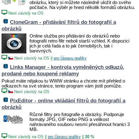
obrázku, který si můžete následně uložit do svého
počítače. Na výběr je hned několik formátů obrázku.
Není závislý na OS
CloneGram - přidávání filtrů do fotografií a
obrázků
Online služba pro přidávání do obrázků nebo
fotografií retro filtr neboli starší vzhled. K dispozici
jich je celá řada a to jak černobílých, tak i
barevných.
Není závislý na OS
||
pro Úpravu grafiky
Links Manager - kontrola vyměněných odkazů,
prodané nebo koupené reklamy
Pokud máte nějakou tu WWW stránku a chcete mít přehled o
odkazech na své stránce, tento program vám jistě pomůže.
Není závislý na OS
PixEditor - online vkládání filtrů do fotografií a
obrázků
Různé filtry pro fotografie a obrázky. Podporuje
formáty JPG, GIF nebo PNG a velikost
nahrávaného souboru nesmí přesáhnout hranici 3
MB.
Není závislý na OS
||
pro Úpravu grafiky
||
20 %