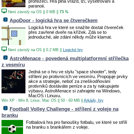
prohlížeči. Hra plná vražd, lží, vyšetřování a
paranoii.
Není závislý na OS
||
0 MB
||
73 %
ApoDoor - logická hra se čtverečkem
Logická hra ve které se snažíte dostat čtvereček
přes zavřené dveře na křížek. Zdá se to
jednoduché, ale zdání někdy může klamat.
Není závislý na OS
||
0.2 MB
||
Logické hry
AstroMenace - povedená multiplatformní střílečka
z vesmíru
Jedná se o hru ve stylu "space shooter", tedy
střílení po protivnících ve vesmíru. Propojuje prvky
akce a strategie, neboť za zneškodňování
protivníků dostáváte peníze a za ty nakupujete
výbavu. AstroMenace si zahrajete na Windows,
MacOS i Linuxu.
Win XP - Win 8, Linux, Mac OS
||
50 - 60 MB
||
Arkády, hry
Football Volley Challenge - střílení z voleje na
branku
Fotbalová hra pro fanoušky fotbalu, ve které se střílí
na branku s brankářem z voleje.