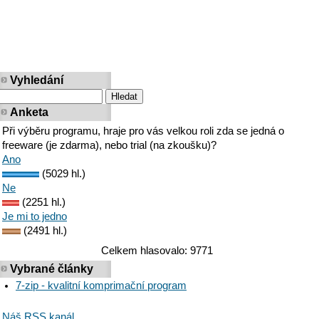
Vyhledání
Anketa
Při výběru programu, hraje pro vás velkou roli zda se jedná o
freeware (je zdarma), nebo trial (na zkoušku)?
Ano
(5029 hl.)
Ne
(2251 hl.)
Je mi to jedno
(2491 hl.)
Celkem hlasovalo: 9771
Vybrané články
7-zip - kvalitní komprimační program
Náš RSS kanál