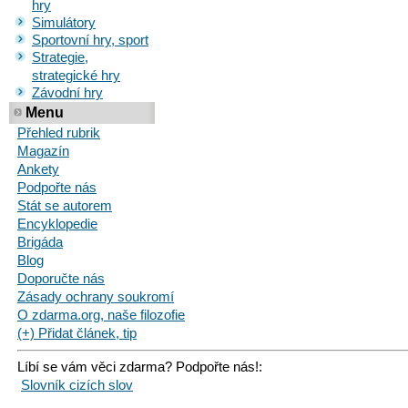
hry
Simulátory
Sportovní hry, sport
Strategie,
strategické hry
Závodní hry
Menu
Přehled rubrik
Magazín
Ankety
Podpořte nás
Stát se autorem
Encyklopedie
Brigáda
Blog
Doporučte nás
Zásady ochrany soukromí
O zdarma.org, naše filozofie
(+) Přidat článek, tip
Líbí se vám věci zdarma? Podpořte nás!:
Slovník cizích slov