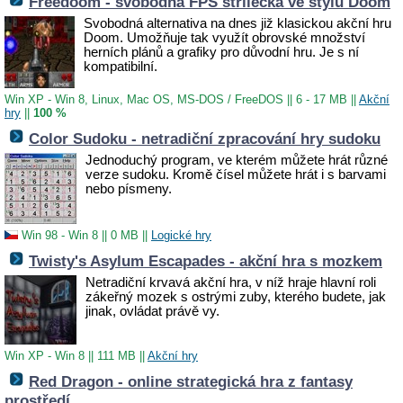
Freedoom - svobodná FPS střílečka ve stylu Doom
Svobodná alternativa na dnes již klasickou akční hru
Doom. Umožňuje tak využít obrovské množství
herních plánů a grafiky pro důvodní hru. Je s ní
kompatibilní.
Win XP - Win 8, Linux, Mac OS, MS-DOS / FreeDOS
||
6 - 17 MB
||
Akční
hry
||
100 %
Color Sudoku - netradiční zpracování hry sudoku
Jednoduchý program, ve kterém můžete hrát různé
verze sudoku. Kromě čísel můžete hrát i s barvami
nebo písmeny.
Win 98 - Win 8
||
0 MB
||
Logické hry
Twisty's Asylum Escapades - akční hra s mozkem
Netradiční krvavá akční hra, v níž hraje hlavní roli
zákeřný mozek s ostrými zuby, kterého budete, jak
jinak, ovládat právě vy.
Win XP - Win 8
||
111 MB
||
Akční hry
Red Dragon - online strategická hra z fantasy
prostředí