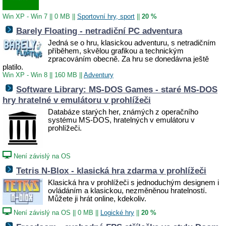
Win XP - Win 7
||
0 MB
||
Sportovní hry, sport
||
20 %
Barely Floating - netradiční PC adventura
Jedná se o hru, klasickou adventuru, s netradičním
příběhem, skvělou grafikou a technickým
zpracováním obecně. Za hru se donedávna ještě
platilo.
Win XP - Win 8
||
160 MB
||
Adventury
Software Library: MS-DOS Games - staré MS-DOS
hry hratelné v emulátoru v prohlížeči
Databáze starých her, známých z operačního
systému MS-DOS, hratelných v emulátoru v
prohlížeči.
Není závislý na OS
Tetris N-Blox - klasická hra zdarma v prohlížeči
Klasická hra v prohlížeči s jednoduchým designem i
ovládáním a klasickou, nezměněnou hratelností.
Můžete ji hrát online, kdekoliv.
Není závislý na OS
||
0 MB
||
Logické hry
||
20 %