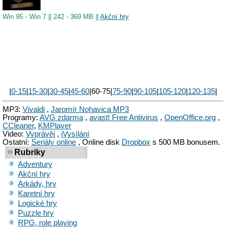
Win 95 - Win 7
||
242 - 369 MB
||
Akční hry
|
0-15
|
15-30
|
30-45
|
45-60
|60-75|
75-90
|
90-105
|
105-120
|
120-135
|
MP3:
Vivaldi
,
Jaromír Nohavica MP3
Programy:
AVG zdarma
,
avast! Free Antivirus
,
OpenOffice.org
,
CCleaner
,
KMPlayer
Video:
Vyprávěj
,
iVysílání
Ostatní:
Seriály online
, Online disk
Dropbox
s 500 MB bonusem.
Rubriky
Adventury
Akční hry
Arkády, hry
Karetní hry
Logické hry
Puzzle hry
RPG, role playing