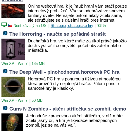
Online webová hra, k jejímuž hraní vám stačí pouze
internetový prohlížeč. Vše se odehrává ve snovém
fantasy světě. Nehrajete přitom nikdy zcela sami,
ale sdružujete se s dalšími hráči přes Internet.
Není závislý na OS
||
Strategie, strategické hry
||
73 %
The Horroring - naučte se pořádně strašit
Duchařská hra, ve které máte za úkol právě jakožto
duch vystrašit co největší počet obyvatel malého
městečka.
Win XP - Win 7
||
185 MB
The Deep Well - plnohodnotná hororová PC hra
Hororová PC hra s ponurou a tíživou atmosférou,
která prověří i ty nejotrlejší hráče. Přitom princip
samotné hry je klasický.
Win XP - Win 7
||
50 MB
Guns N Zombies - akční střílečka se zombií, demo
Jednoduše zpracována akční střílečka, v níž máte
zcela jasný cíl, a tím je likvidace nebezpečných
zombií, jež se na vás valí.