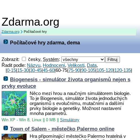
Zdarma.org
Zdarma.org
Počítačové hry
Počítačové hry zdarma, dema
Zobrazit:
česky,
Systém
:
Řadit podle:
Názvu
,
Hodnocení
,
Velikosti
,
Data
,
|
0-15
|
15-30
|
30-45
|
45-60
|60-75|
75-90
|
90-105
|
105-120
|
120-135
|
Biogenesis - simulátor života organismů nejen s
prvky evoluce
Něco mezi hrou a naučným simulátorem biologie.
To je Biogenesis, simulátor života jednoduchých
organismů s evolučnímu, mutačními a dalšími
prvky biologie a genetiky. Možnost nastavení
mnoha parametrů.
Win XP - Win 8, Linux
||
0 MB
||
Simulátory
Town of Salem - městečko Palermo online
Hra připomínající městečko Palermo hratelná v