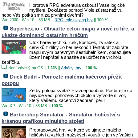
Hororová RPG adventura ozkouší Vaše logické
myšlení. Dokážete pomoci Viole zůstat naživu,
nebo Vás potká smrt za prvními dveřmi?
Win 2000 - Win 10
||
36 MB
||
RPG, role playing hry
||
100 %
Superhex.io - Obsaďte celou mapu v nové io hře, a
ukažte dominanci ostatním hráčům
Útok barevných kuliček, kostiček, zvířátek a
červíků z dílny .io her nekončí! Tentokrát zabíráte
mapu svým barevným šestiúhelníkem, obsazujete
území nepřátel a snažíte se udržet na vrcholu
žebříčku.
Není závislý na OS
||
1 MB
||
Arkády, hry
||
100 %
Duck Build - Pomozte malému kačerovi přežít
potopu
Že by potopa světa? Pravděpodobně. Posbírejte co
nejvíce věcí pohozených okolo a vytvořte si vor,
který Vašemu kačerovi zachrání peří!
Win XP - Win 10
||
36 MB
||
100 %
Barbershop Simulator - Simulátor holičství s
krásnou grafikou minulého století
Propracovaná hra, ve které se ujmete malého
holičství a vzhled mužských vousů je jen ve Vašich