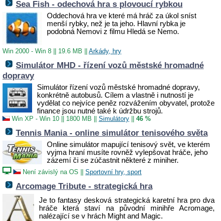
Sea Fish - odechová hra s plovoucí rybkou
Oddechová hra ve které má hráč za úkol sníst
menší rybky, než je ta jeho. Hlavní rybka je
podobná Nemovi z filmu Hledá se Nemo.
Win 2000 - Win 8
||
19.6 MB
||
Arkády, hry
Simulátor MHD - řízení vozů městské hromadné
dopravy
Simulátor řízení vozů městské hromadné dopravy,
konkrétně autobusů. Cílem a vlastně i nutností je
vydělat co nejvíce peněz rozvážením obyvatel, protože
finance jsou nutné také k údržbu strojů.
Win XP - Win 10
||
1800 MB
||
Simulátory
||
46 %
Tennis Mania - online simulátor tenisového světa
Online simulátor mapující tenisový svět, ve kterém
vyjma hraní musíte rovněž vylepšovat hráče, jeho
zázemí či se zúčastnit některé z miniher.
Není závislý na OS
||
Sportovní hry, sport
Arcomage Tribute - strategická hra
Je to fantasy desková strategická karetní hra pro dva
hráče která staví na původní minihře Acromage,
nalézající se v hrách Might and Magic.