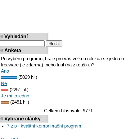
Vyhledání
Anketa
Při výběru programu, hraje pro vás velkou roli zda se jedná o
freeware (je zdarma), nebo trial (na zkoušku)?
Ano
(5029 hl.)
Ne
(2251 hl.)
Je mi to jedno
(2491 hl.)
Celkem hlasovalo: 9771
Vybrané články
7-zip - kvalitní komprimační program