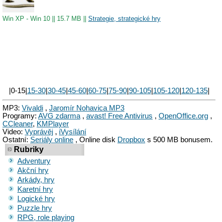
Win XP - Win 10
||
15.7 MB
||
Strategie, strategické hry
|0-15|
15-30
|
30-45
|
45-60
|
60-75
|
75-90
|
90-105
|
105-120
|
120-135
|
MP3:
Vivaldi
,
Jaromír Nohavica MP3
Programy:
AVG zdarma
,
avast! Free Antivirus
,
OpenOffice.org
,
CCleaner
,
KMPlayer
Video:
Vyprávěj
,
iVysílání
Ostatní:
Seriály online
, Online disk
Dropbox
s 500 MB bonusem.
Rubriky
Adventury
Akční hry
Arkády, hry
Karetní hry
Logické hry
Puzzle hry
RPG, role playing