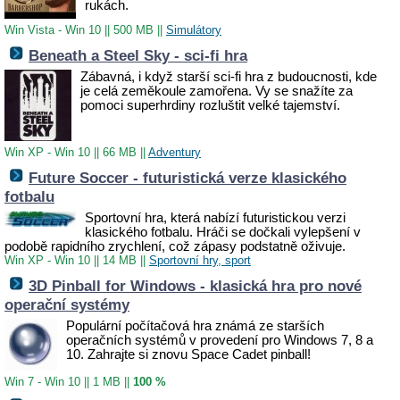
rukách.
Win Vista - Win 10
||
500 MB
||
Simulátory
Beneath a Steel Sky - sci-fi hra
Zábavná, i když starší sci-fi hra z budoucnosti, kde
je celá zeměkoule zamořena. Vy se snažíte za
pomoci superhrdiny rozluštit velké tajemství.
Win XP - Win 10
||
66 MB
||
Adventury
Future Soccer - futuristická verze klasického
fotbalu
Sportovní hra, která nabízí futuristickou verzi
klasického fotbalu. Hráči se dočkali vylepšení v
podobě rapidního zrychlení, což zápasy podstatně oživuje.
Win XP - Win 10
||
14 MB
||
Sportovní hry, sport
3D Pinball for Windows - klasická hra pro nové
operační systémy
Populární počítačová hra známá ze starších
operačních systémů v provedení pro Windows 7, 8 a
10. Zahrajte si znovu Space Cadet pinball!
Win 7 - Win 10
||
1 MB
||
100 %