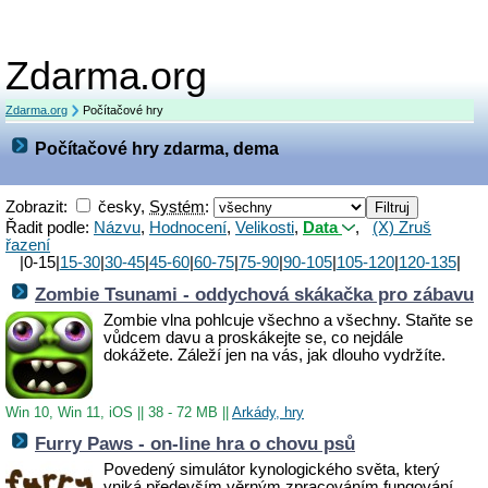
Zdarma.org
Zdarma.org
Počítačové hry
Počítačové hry zdarma, dema
Zobrazit:
česky,
Systém
:
Řadit podle:
Názvu
,
Hodnocení
,
Velikosti
,
Data
,
(X) Zruš
řazení
|0-15|
15-30
|
30-45
|
45-60
|
60-75
|
75-90
|
90-105
|
105-120
|
120-135
|
Zombie Tsunami - oddychová skákačka pro zábavu
Zombie vlna pohlcuje všechno a všechny. Staňte se
vůdcem davu a proskákejte se, co nejdále
dokážete. Záleží jen na vás, jak dlouho vydržíte.
Win 10, Win 11, iOS
||
38 - 72 MB
||
Arkády, hry
Furry Paws - on-line hra o chovu psů
Povedený simulátor kynologického světa, který
vniká především věrným zpracováním fungování