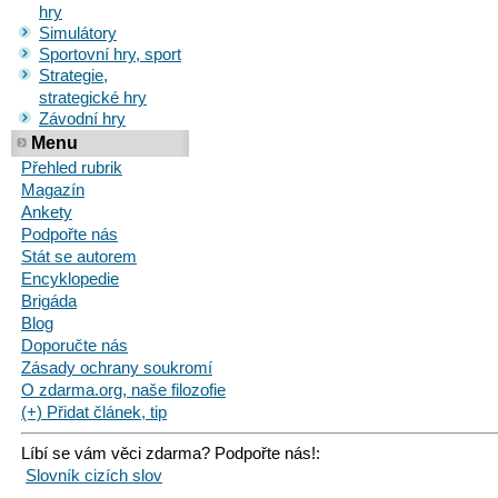
hry
Simulátory
Sportovní hry, sport
Strategie,
strategické hry
Závodní hry
Menu
Přehled rubrik
Magazín
Ankety
Podpořte nás
Stát se autorem
Encyklopedie
Brigáda
Blog
Doporučte nás
Zásady ochrany soukromí
O zdarma.org, naše filozofie
(+) Přidat článek, tip
Líbí se vám věci zdarma? Podpořte nás!:
Slovník cizích slov