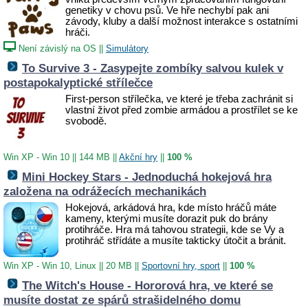
genetiky v chovu psů. Ve hře nechybí pak ani
závody, kluby a další možnost interakce s ostatními
hráči.
Není závislý na OS
||
Simulátory
To Survive 3 - Zasypejte zombíky salvou kulek v
postapokalyptické střílečce
First-person střílečka, ve které je třeba zachránit si
vlastní život před zombie armádou a prostřílet se ke
svobodě.
Win XP - Win 10
||
144 MB
||
Akční hry
||
100 %
Mini Hockey Stars - Jednoduchá hokejová hra
založena na odrážecích mechanikách
Hokejová, arkádová hra, kde místo hráčů máte
kameny, kterými musíte dorazit puk do brány
protihráče. Hra má tahovou strategii, kde se Vy a
protihráč střídáte a musíte takticky útočit a bránit.
Win XP - Win 10, Linux
||
20 MB
||
Sportovní hry, sport
||
100 %
The Witch's House - Hororová hra, ve které se
musíte dostat ze spárů strašidelného domu