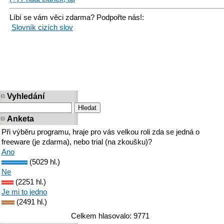
Líbí se vám věci zdarma? Podpořte nás!:
Slovník cizích slov
Vyhledání
Anketa
Při výběru programu, hraje pro vás velkou roli zda se jedná o
freeware (je zdarma), nebo trial (na zkoušku)?
Ano
(5029 hl.)
Ne
(2251 hl.)
Je mi to jedno
(2491 hl.)
Celkem hlasovalo: 9771