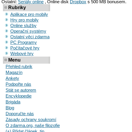
Ostatní:
Seriály online
, Online disk
Dropbox
s 500 MB bonusem.
Rubriky
Aplikace pro mobily
Hry pro mobily
Online služby
Operační systémy
Ostatní věci zdarma
PC Programy
Počítačové hry
Webové hry
Menu
Přehled rubrik
Magazín
Ankety
Podpořte nás
Stát se autorem
Encyklopedie
Brigáda
Blog
Doporučte nás
Zásady ochrany soukromí
O zdarma.org, naše filozofie
(+) Přidat článek, tip