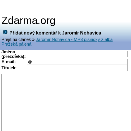
Zdarma.org
Přidat nový komentář k Jaromír Nohavica
Přejít na článek »
Jaromír Nohavica - MP3 písničky z alba
Pražská pálená
Jméno
(přezdívka):
E-mail:
Titulek: