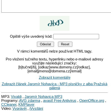
Opiště výše uvedený kód:
V rámci komentářů nelze používat HTML tagy.
Pro vložení tučného textu, hyperlinku nebo e-mailové adresy
využijte následující značky:
[b]tučné[/b], [odkaz]www.domeny.cz[/odkaz],
[email]jmeno@domena.cz[/email]
Zobrazit komentáře
Zobrazit článek Jaromír Nohavica - MP3 písničky z alba Pražská
pálená
MP3:
Vivaldi
,
Jaromír Nohavica MP3
Programy:
AVG zdarma
,
avast! Free Antivirus
,
OpenOffice.org
,
CCleaner
,
KMPlayer
Video:
Vyprávěj
,
iVysílání