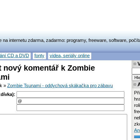
e na internetu zdarma, zadarmo: programy, freeware, software, počít
vání CD a DVD
fonty
videa, seriály online
t nový komentář k Zombie
ami
ek »
Zombie Tsunami - oddychová skákačka pro zábavu
Př
dívka):
hr
rol
fr
neb
zk
An