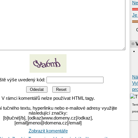
Ne
Je
Ná
ště výše uvedený kód:
Vy
pr
V rámci komentářů nelze používat HTML tagy.
Tent
í tučného textu, hyperlinku nebo e-mailové adresy využijte
pro
následující značky:
[b]tučné[/b], [odkaz]www.domeny.cz[/odkaz],
[email]jmeno@domena.cz[/email]
Zobrazit komentáře