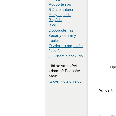
Podpořte nás
Stát se autorem
Encyklopedie
Brigáda
Blog
Doporučte nás
Zásady ochrany
soukromí
O zdarma.org, naše
filozofie
(+) Přidat článek, tip
Líbí se vám věci
Opi
zdarma? Podpořte
nás!:
Slovník cizích slov
Pro vložen