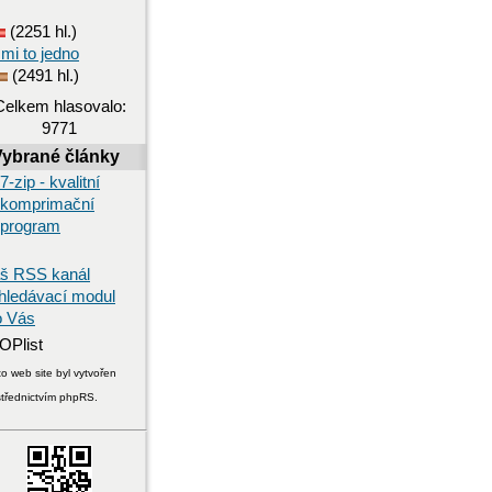
(2251 hl.)
 mi to jedno
(2491 hl.)
Celkem hlasovalo:
9771
Vybrané články
7-zip - kvalitní
komprimační
program
š RSS kanál
hledávací modul
o Vás
o web site byl vytvořen
střednictvím phpRS.