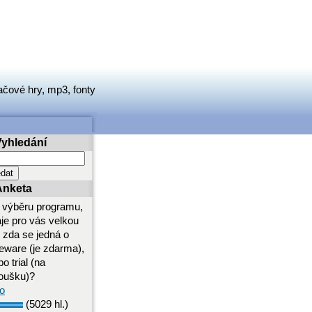
ačové hry, mp3, fonty
Vyhledání
Anketa
i výběru programu,
aje pro vás velkou
i zda se jedná o
eeware (je zdarma),
o trial (na
oušku)?
o
(5029 hl.)