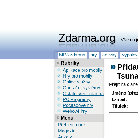
Zdarma.org
Vše co j
MP3 zdarma
hry
antiviry
vypalo
Rubriky
Přida
Aplikace pro mobily
Tsun
Hry pro mobily
Online služby
Přejít na člán
Operační systémy
Jméno (přez
Ostatní věci zdarma
PC Programy
E-mail:
Počítačové hry
Titulek:
Webové hry
Menu
Přehled rubrik
Magazín
Ankety