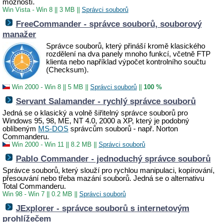
možností.
Win Vista - Win 8
||
3 MB
||
Správci souborů
FreeCommander - správce souborů, souborový
manažer
Správce souborů, který přináší kromě klasického
rozdělení na dva panely mnoho funkcí, včetně FTP
klienta nebo například výpočet kontrolního součtu
(Checksum).
Win 2000 - Win 8
||
5 MB
||
Správci souborů
||
100 %
Servant Salamander - rychlý správce souborů
Jedná se o klasický a volně šiřitelný správce souborů pro
Windows 95, 98, ME, NT 4.0, 2000 a XP, který je podobný
oblíbeným
MS-DOS
správcům souborů - např. Norton
Commanderu.
Win 2000 - Win 11
||
8.2 MB
||
Správci souborů
Pablo Commander - jednoduchý správce souborů
Správce souborů, který slouží pro rychlou manipulaci, kopírování,
přesouvání nebo třeba mazání souborů. Jedná se o alternativu
Total Commanderu.
Win 98 - Win 7
||
0.2 MB
||
Správci souborů
JExplorer - správce souborů s internetovým
prohlížečem