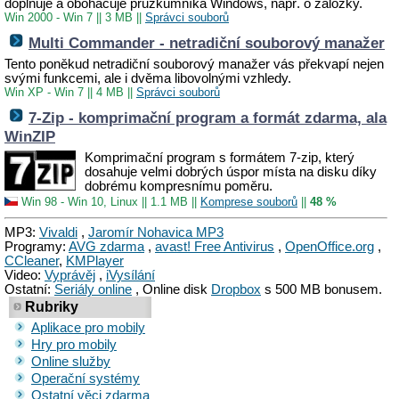
doplňuje a obohacuje průzkumníka Windows, např. o záložky.
Win 2000 - Win 7
||
3 MB
||
Správci souborů
Multi Commander - netradiční souborový manažer
Tento poněkud netradiční souborový manažer vás překvapí nejen
svými funkcemi, ale i dvěma libovolnými vzhledy.
Win XP - Win 7
||
4 MB
||
Správci souborů
7-Zip - komprimační program a formát zdarma, ala
WinZIP
Komprimační program s formátem 7-zip, který
dosahuje velmi dobrých úspor místa na disku díky
dobrému kompresnímu poměru.
Win 98 - Win 10, Linux
||
1.1 MB
||
Komprese souborů
||
48 %
MP3:
Vivaldi
,
Jaromír Nohavica MP3
Programy:
AVG zdarma
,
avast! Free Antivirus
,
OpenOffice.org
,
CCleaner
,
KMPlayer
Video:
Vyprávěj
,
iVysílání
Ostatní:
Seriály online
, Online disk
Dropbox
s 500 MB bonusem.
Rubriky
Aplikace pro mobily
Hry pro mobily
Online služby
Operační systémy
Ostatní věci zdarma