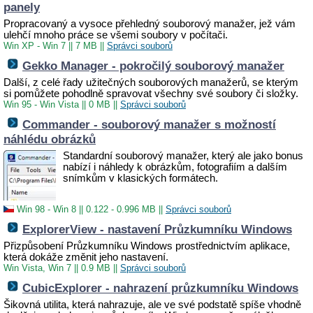
panely
Propracovaný a vysoce přehledný souborový manažer, jež vám
ulehčí mnoho práce se všemi soubory v počítači.
Win XP - Win 7
||
7 MB
||
Správci souborů
Gekko Manager - pokročilý souborový manažer
Další, z celé řady užitečných souborových manažerů, se kterým
si pomůžete pohodlně spravovat všechny své soubory či složky.
Win 95 - Win Vista
||
0 MB
||
Správci souborů
Commander - souborový manažer s možností
náhlédu obrázků
Standardní souborový manažer, který ale jako bonus
nabízí i náhledy k obrázkům, fotografiím a dalším
snímkům v klasických formátech.
Win 98 - Win 8
||
0.122 - 0.996 MB
||
Správci souborů
ExplorerView - nastavení Průzkumníku Windows
Přizpůsobení Průzkumníku Windows prostřednictvím aplikace,
která dokáže změnit jeho nastavení.
Win Vista, Win 7
||
0.9 MB
||
Správci souborů
CubicExplorer - nahrazení průzkumníku Windows
Šikovná utilita, která nahrazuje, ale ve své podstatě spíše vhodně