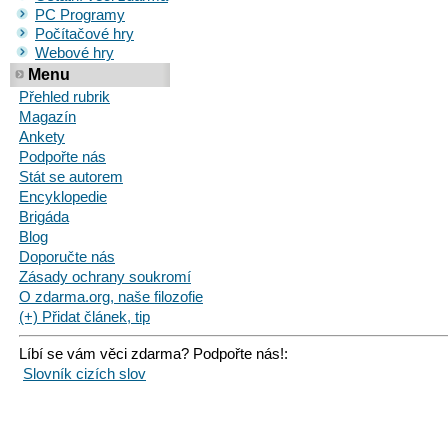
PC Programy
Počítačové hry
Webové hry
Menu
Přehled rubrik
Magazín
Ankety
Podpořte nás
Stát se autorem
Encyklopedie
Brigáda
Blog
Doporučte nás
Zásady ochrany soukromí
O zdarma.org, naše filozofie
(+) Přidat článek, tip
Líbí se vám věci zdarma? Podpořte nás!:
Slovník cizích slov