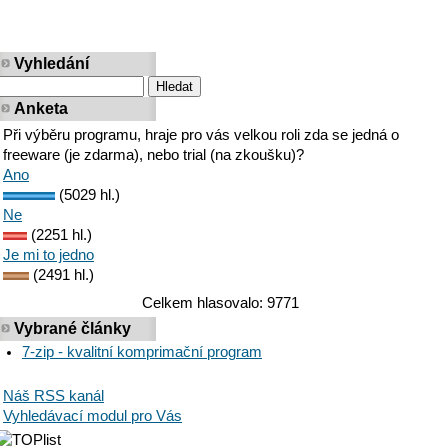
Vyhledání
Anketa
Při výběru programu, hraje pro vás velkou roli zda se jedná o
freeware (je zdarma), nebo trial (na zkoušku)?
Ano
(5029 hl.)
Ne
(2251 hl.)
Je mi to jedno
(2491 hl.)
Celkem hlasovalo: 9771
Vybrané články
7-zip - kvalitní komprimační program
Náš RSS kanál
Vyhledávací modul pro Vás