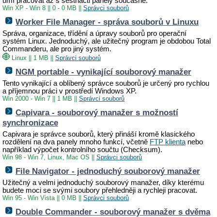
umí pracovat až s šestnácti panely současně.
Win XP - Win 8
||
0 - 0 MB
||
Správci souborů
Worker File Manager - správa souborů v Linuxu
Správa, organizace, třídění a úpravy souborů pro operační
systém Linux. Jednoduchý, ale užitečný program je obdobou Total
Commanderu, ale pro jiný systém.
Linux
||
1 MB
||
Správci souborů
NGM portable - vynikající souborový manažer
Tento vynikající a oblíbený správce souborů je určený pro rychlou
a příjemnou práci v prostředí Windows XP.
Win 2000 - Win 7
||
1 MB
||
Správci souborů
Capivara - souborový manažer s možností
synchronizace
Capivara je správce souborů, který přináší kromě klasického
rozdělení na dva panely mnoho funkcí, včetně
FTP klienta
nebo
například výpočet kontrolního součtu (Checksum).
Win 98 - Win 7, Linux, Mac OS
||
Správci souborů
File Navigator - jednoduchý souborový manažer
Užitečný a velmi jednoduchý souborový manažer, díky kterému
budete moci se svými soubory přehledněji a rychleji pracovat.
Win 95 - Win Vista
||
0 MB
||
Správci souborů
Double Commander - souborový manažer s dvěma