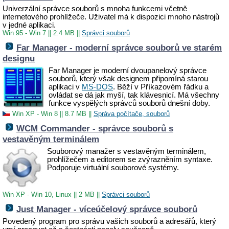
Univerzální správce souborů s mnoha funkcemi včetně
internetového prohlížeče. Uživatel má k dispozici mnoho nástrojů
v jedné aplikaci.
Win 95 - Win 7
||
2.4 MB
||
Správci souborů
Far Manager - moderní správce souborů ve starém
designu
Far Manager je moderní dvoupanelový správce
souborů, který však designem připomíná starou
aplikaci v
MS-DOS
. Běží v Příkazovém řádku a
ovládat se dá jak myší, tak klávesnicí. Má všechny
funkce vyspělých správců souborů dnešní doby.
Win XP - Win 8
||
8.7 MB
||
Správa počítače, souborů
WCM Commander - správce souborů s
vestavěným terminálem
Souborový manažer s vestavěným terminálem,
prohlížečem a editorem se zvýrazněním syntaxe.
Podporuje virtuální souborové systémy.
Win XP - Win 10, Linux
||
2 MB
||
Správci souborů
Just Manager - víceúčelový správce souborů
Povedený program pro správu vašich souborů a adresářů, který