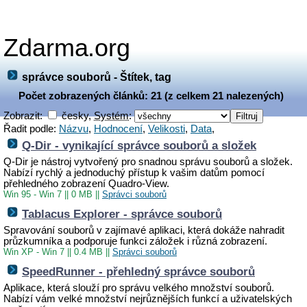
Zdarma.org
správce souborů - Štítek, tag
Počet zobrazených článků: 21 (z celkem 21 nalezených)
Zobrazit:
česky,
Systém
:
Řadit podle:
Názvu
,
Hodnocení
,
Velikosti
,
Data
,
Q-Dir - vynikající správce souborů a složek
Q-Dir je nástroj vytvořený pro snadnou správu souborů a složek.
Nabízí rychlý a jednoduchý přístup k vašim datům pomocí
přehledného zobrazení Quadro-View.
Win 95 - Win 7
||
0 MB
||
Správci souborů
Tablacus Explorer - správce souborů
Spravování souborů v zajímavé aplikaci, která dokáže nahradit
průzkumníka a podporuje funkci záložek i různá zobrazení.
Win XP - Win 7
||
0.4 MB
||
Správci souborů
SpeedRunner - přehledný správce souborů
Aplikace, která slouží pro správu velkého množství souborů.
Nabízí vám velké množství nejrůznějších funkcí a uživatelských