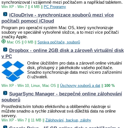
synchronizovat i vzájemně mezi počítačem a například tabletem.
Win XP - Win 7
||
4 MB
||
PC Programy
iClouDrive - synchronizace souborů mezi více
počítači pomocí iCloud
Program pro operační systém Mac OS, který synchronizuje
soubory ve speciálně vytvořené složce, a to mezi více počítači
značky Apple.
Mac OS
||
0 MB
||
Správa počítače, souborů
Dropbox - online 2GB disk a zároveň virtuální disk
v PC
Online úložištěm pro data a zároveň online virtuální
disk, přístupný z jakéhokoliv vašeho počítače.
Snadno synchronizuje data mezi vícero zařízeními
či uživateli.
Win XP - Win 10, Linux, Mac OS
||
Úschovny souborů a dat
||
100 %
SugarSync Manager - bezpečné online zálohování
souborů
Prostřednictvím tohoto efektivního a oblíbeného nástroje si
můžete snadno a rychle zálohovat svá důležitá data na online
servery.
Win XP - Win 7
||
11 MB
||
Zálohování, backup, zálohy