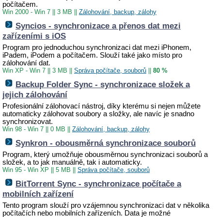
počítačem.
Win 2000 - Win 7
||
3 MB
||
Zálohování, backup, zálohy
Syncios - synchronizace a přenos dat mezi
zařízeními s iOS
Program pro jednoduchou synchronizaci dat mezi iPhonem,
iPadem, iPodem a počítačem. Slouží také jako místo pro
zálohování dat.
Win XP - Win 7
||
3 MB
||
Správa počítače, souborů
||
80 %
Backup Folder Sync - synchronizace složek a
jejich zálohování
Profesionální zálohovací nástroj, díky kterému si nejen můžete
automaticky zálohovat soubory a složky, ale navíc je snadno
synchronizovat.
Win 98 - Win 7
||
0 MB
||
Zálohování, backup, zálohy
Synkron - obousměrná synchronizace souborů
Program, který umožňuje obousměrnou synchronizaci souborů a
složek, a to jak manuálně, tak i automaticky.
Win 95 - Win XP
||
5 MB
||
Správa počítače, souborů
BitTorrent Sync - synchronizace počítače a
mobilních zařízení
Tento program slouží pro vzájemnou synchronizaci dat v několika
počítačích nebo mobilních zařízeních. Data je možné