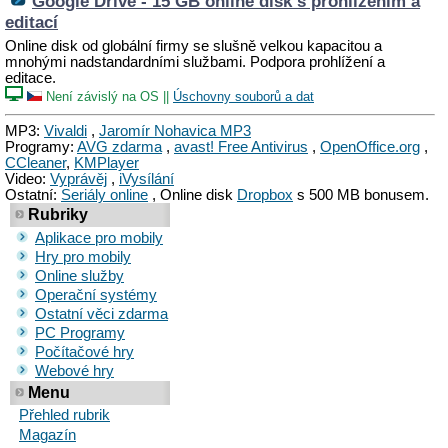
Google Drive - 15 GB online disk s prohlížením a
editací
Online disk od globální firmy se slušně velkou kapacitou a
mnohými nadstandardními službami. Podpora prohlížení a
editace.
Není závislý na OS
||
Úschovny souborů a dat
MP3:
Vivaldi
,
Jaromír Nohavica MP3
Programy:
AVG zdarma
,
avast! Free Antivirus
,
OpenOffice.org
,
CCleaner
,
KMPlayer
Video:
Vyprávěj
,
iVysílání
Ostatní:
Seriály online
, Online disk
Dropbox
s 500 MB bonusem.
Rubriky
Aplikace pro mobily
Hry pro mobily
Online služby
Operační systémy
Ostatní věci zdarma
PC Programy
Počítačové hry
Webové hry
Menu
Přehled rubrik
Magazín