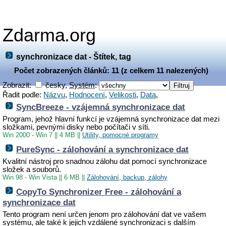
Zdarma.org
synchronizace dat - Štítek, tag
Počet zobrazených článků: 11 (z celkem 11 nalezených)
Zobrazit:
česky,
Systém
:
Řadit podle:
Názvu
,
Hodnocení
,
Velikosti
,
Data
,
SyncBreeze - vzájemná synchronizace dat
Program, jehož hlavní funkcí je vzájemná synchronizace dat mezi
složkami, pevnými disky nebo počítači v síti.
Win 2000 - Win 7
||
4 MB
||
Utility, pomocné programy
PureSync - zálohování a synchronizace dat
Kvalitní nástroj pro snadnou zálohu dat pomocí synchronizace
složek a souborů.
Win 98 - Win Vista
||
6 MB
||
Zálohování, backup, zálohy
CopyTo Synchronizer Free - zálohování a
synchronizace dat
Tento program není určen jenom pro zálohování dat ve vašem
systému, ale také k jejich vzdálené synchronizaci s dalším