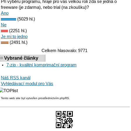
Při výběru programu, hraje pro vás velkou roli zda se jedná o
freeware (je zdarma), nebo trial (na zkoušku)?
Ano
(5029 hl.)
Ne
(2251 hl.)
Je mi to jedno
(2491 hl.)
Celkem hlasovalo: 9771
Vybrané články
7-zip - kvalitní komprimační program
Náš RSS kanál
Vyhledávací modul pro Vás
Tento web site byl vytvořen prostřednictvím phpRS.