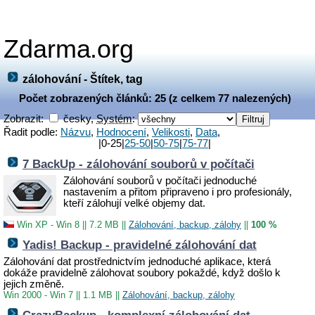
Zdarma.org
zálohování - Štítek, tag
Počet zobrazených článků: 25 (z celkem 77 nalezených)
Zobrazit:
česky,
Systém
:
Řadit podle:
Názvu
,
Hodnocení
,
Velikosti
,
Data
,
|0-25|
25-50
|
50-75
|
75-77
|
7 BackUp - zálohování souborů v počítači
Zálohování souborů v počítači jednoduché
nastavením a přitom připraveno i pro profesionály,
kteří zálohují velké objemy dat.
Win XP - Win 8
||
7.2 MB
||
Zálohování, backup, zálohy
||
100 %
Yadis! Backup - pravidelné zálohování dat
Zálohování dat prostřednictvím jednoduché aplikace, která
dokáže pravidelně zálohovat soubory pokaždé, když došlo k
jejich změně.
Win 2000 - Win 7
||
1.1 MB
||
Zálohování, backup, zálohy