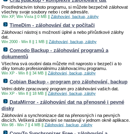
CrazyBackup - komplexní zálohování dat
Prostřednictvím tohoto programu, si můžete bezpečně zálohovat
všechny svoje soubory nebo i celé adresáře.
Win XP, Win Vista
||
0 MB
||
Zálohování, backup, zálohy
TimeDim - zálohování dat v počítači
Zálohovací nástroj s možností úplné a nebo přírůstkové zálohy
dat.
Win 2000 - Win 8
||
1 MB
||
Zálohování, backup, zálohy
Comodo Backup - zálohování programů a
dokumentů
Všechna svá osobní data můžete mít naprosto v bezpečí a to
díky tomuto profesionálnímu zálohovacímu programu.
Win XP - Win 8
||
34 MB
||
Zálohování, backup, zálohy
Cobian Backup - program pro zálohování, backup
Velmi dobře zpracovaný program pro zálohování vašich dat.
Win XP - Win 8
||
18 MB
||
Zálohování, backup, zálohy
DataMirror - zálohování dat na přenosné i pevné
disky
Zálohování a synchronizace dat na přenosných i na pevných
discích. Veškerá zálohování se nastavují v jednom okně aplikace.
Win 98 - Win 7
||
4 MB
||
Zálohování, backup, zálohy
CopyTo Synchronizer Free - zálohování a