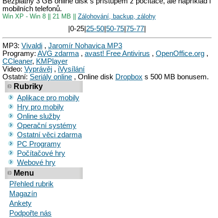
Bezplatný 3 GB online disk s přístupem z počítače, ale například i
mobilních telefonů.
Win XP - Win 8
||
21 MB
||
Zálohování, backup, zálohy
|0-25|
25-50
|
50-75
|
75-77
|
MP3:
Vivaldi
,
Jaromír Nohavica MP3
Programy:
AVG zdarma
,
avast! Free Antivirus
,
OpenOffice.org
,
CCleaner
,
KMPlayer
Video:
Vyprávěj
,
iVysílání
Ostatní:
Seriály online
, Online disk
Dropbox
s 500 MB bonusem.
Rubriky
Aplikace pro mobily
Hry pro mobily
Online služby
Operační systémy
Ostatní věci zdarma
PC Programy
Počítačové hry
Webové hry
Menu
Přehled rubrik
Magazín
Ankety
Podpořte nás