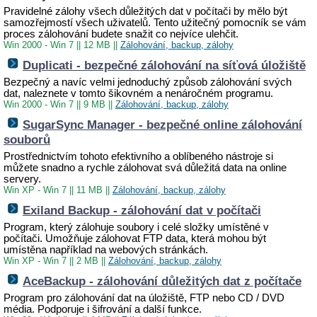
Pravidelné zálohy všech důležitých dat v počítači by mělo být
samozřejmostí všech uživatelů. Tento užitečný pomocník se vám
proces zálohování budete snažit co nejvíce ulehčit.
Win 2000 - Win 7
||
12 MB
||
Zálohování, backup, zálohy
Duplicati - bezpečné zálohování na síťová úložiště
Bezpečný a navíc velmi jednoduchý způsob zálohování svých
dat, naleznete v tomto šikovném a nenáročném programu.
Win 2000 - Win 7
||
9 MB
||
Zálohování, backup, zálohy
SugarSync Manager - bezpečné online zálohování
souborů
Prostřednictvím tohoto efektivního a oblíbeného nástroje si
můžete snadno a rychle zálohovat svá důležitá data na online
servery.
Win XP - Win 7
||
11 MB
||
Zálohování, backup, zálohy
Exiland Backup - zálohování dat v počítači
Program, který zálohuje soubory i celé složky umístěné v
počítači. Umožňuje zálohovat FTP data, která mohou být
umístěna například na webových stránkách.
Win XP - Win 7
||
2 MB
||
Zálohování, backup, zálohy
AceBackup - zálohování důležitých dat z počítače
Program pro zálohování dat na úložiště, FTP nebo CD / DVD
média. Podporuje i šifrování a další funkce.