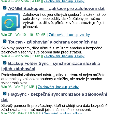
Win 98 - Win Vista
||
4 MB
||
Zálohování, backup, zálohy
AOMEI Backupper - aplikace pro zálohování dat
Zálohování od jednotlivých souborů, složek, až po
celé disky, nebo oddíly disků. Zálohy je možno
vytvářet rozdílově, přírůstkově a samozřejmě je i
plánovat.
Win XP - Win 10
||
19 - 59 MB
||
Zálohování, backup, zálohy
Toucan - zálohování a ochrana osobních dat
Šikovný program, díky němuž si můžete snadno a bezpečně
zálohovat všechny své osobní data před ztrátou.
Win 95 - Win Vista
||
2 MB
||
Zálohování, backup, zálohy
Backup Folder Sync - synchronizace složek a
jejich zálohování
Profesionální zálohovací nástroj, díky kterému si nejen můžete
automaticky zálohovat soubory a složky, ale navíc je snadno
synchronizovat.
Win 98 - Win 7
||
0 MB
||
Zálohování, backup, zálohy
FlagSync - bezpečná synchronizace a zálohování
dat
Skvělý pomocník pro všechny, kteří si chtějí svá data bezpečně
zálohovat a to s možností jejich následného obnovení.
Win 2000 - Win 7
||
0 MB
||
Zálohování, backup, zálohy