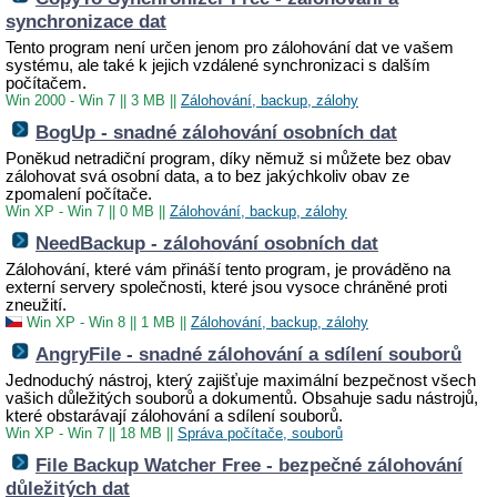
synchronizace dat
Tento program není určen jenom pro zálohování dat ve vašem
systému, ale také k jejich vzdálené synchronizaci s dalším
počítačem.
Win 2000 - Win 7
||
3 MB
||
Zálohování, backup, zálohy
BogUp - snadné zálohování osobních dat
Poněkud netradiční program, díky němuž si můžete bez obav
zálohovat svá osobní data, a to bez jakýchkoliv obav ze
zpomalení počítače.
Win XP - Win 7
||
0 MB
||
Zálohování, backup, zálohy
NeedBackup - zálohování osobních dat
Zálohování, které vám přináší tento program, je prováděno na
externí servery společnosti, které jsou vysoce chráněné proti
zneužití.
Win XP - Win 8
||
1 MB
||
Zálohování, backup, zálohy
AngryFile - snadné zálohování a sdílení souborů
Jednoduchý nástroj, který zajišťuje maximální bezpečnost všech
vašich důležitých souborů a dokumentů. Obsahuje sadu nástrojů,
které obstarávají zálohování a sdílení souborů.
Win XP - Win 7
||
18 MB
||
Správa počítače, souborů
File Backup Watcher Free - bezpečné zálohování
důležitých dat