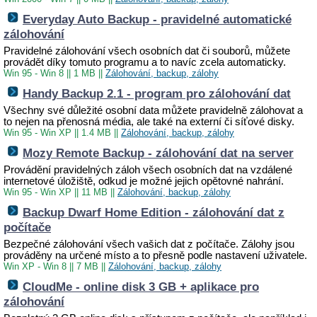
Everyday Auto Backup - pravidelné automatické
zálohování
Pravidelné zálohování všech osobních dat či souborů, můžete
provádět díky tomuto programu a to navíc zcela automaticky.
Win 95 - Win 8
||
1 MB
||
Zálohování, backup, zálohy
Handy Backup 2.1 - program pro zálohování dat
Všechny své důležité osobní data můžete pravidelně zálohovat a
to nejen na přenosná média, ale také na externí či síťové disky.
Win 95 - Win XP
||
1.4 MB
||
Zálohování, backup, zálohy
Mozy Remote Backup - zálohování dat na server
Provádění pravidelných záloh všech osobních dat na vzdálené
internetové úložiště, odkud je možné jejich opětovné nahrání.
Win 95 - Win XP
||
11 MB
||
Zálohování, backup, zálohy
Backup Dwarf Home Edition - zálohování dat z
počítače
Bezpečné zálohování všech vašich dat z počítače. Zálohy jsou
prováděny na určené místo a to přesně podle nastavení uživatele.
Win XP - Win 8
||
7 MB
||
Zálohování, backup, zálohy
CloudMe - online disk 3 GB + aplikace pro
zálohování