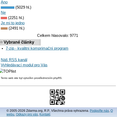
Ano
(5029 hl.)
Ne
(2251 hl.)
Je mi to jedno
(2491 hl.)
Celkem hlasovalo: 9771
Vybrané články
7-zip - kvalitní komprimační program
Náš RSS kanál
Vyhledávací modul pro Vás
Tento web site byl vytvořen prostřednictvím phpRS.
© 2005-2026 Zdarma.org, R.P., Všechna práva vyhrazena.
Podpořte nás
,
O
webu
,
Odkazy pro vás
,
Kontakt
.