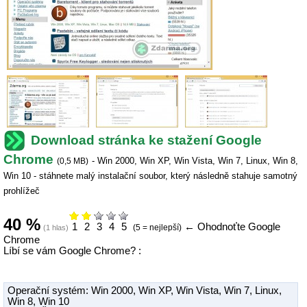
Download stránka ke stažení Google
Chrome
-
Win 2000
,
Win XP
,
Win Vista
,
Win 7
,
Linux
,
Win 8
,
(
0,5 MB
)
Win 10
- stáhnete malý instalační soubor, který následně stahuje samotný
prohlížeč
40
%
1
2
3
4
5
←
Ohodnoťte Google
(5 = nejlepší)
(
1
hlas)
Chrome
Líbí se vám Google Chrome? :
Operační systém:
Win 2000
,
Win XP
,
Win Vista
,
Win 7
,
Linux
,
Win 8
,
Win 10