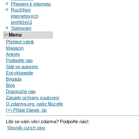
Připojení k internetu
Rozšíření
internetových
prohlížečů
Stahování
Menu
Přehled rubrik
Magazín
Ankety
Podpořte nás
Stát se autorem
Encyklopedie
Brigáda
Blog
Doporučte nás
Zásady ochrany soukromí
O zdarma.org, naše filozofie
(+) Přidat článek, tip
Líbí se vám věci zdarma? Podpořte nás!:
Slovník cizích slov