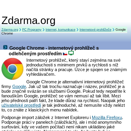
Zdarma.org
Zdarma.org
PC Programy
Internet, komunikace
Internetové prohlížeče
Google
Chrome
Google Chrome - internetový prohlížeč s
odlehčeným prostředím
Internetový prohlížeč, který staví zejména na své
jednoduchosti s minimem prvků a rychlosti s níž
načítá stránky a pracuje. Úzce je spojen se známým
vyhledávačem.
Google Chrome je alternativní internetový prohlížeč
firmy
Google
. Jak už tak trochu naznačuje i název, prohlížeč je a
bude značně svázán se službami Google. Pokud tedy nepatříte k
fanouškům Google, prohlížeč se vám nemusí až tak líbit. Mezi
jeho přednosti patří fakt, že klade důraz na rychlost. Naopak jeho
uživatelské prostředí
je tak jednoduché, až nemusíte vždy nelézt
to, co znáte z klasických menu nabídek.
Podporuje import záložek z Internet Exploreru i
Mozilla Firefoxu
.
Podporuje práci v panelech (záložkách), ale i mód anonymního
surfování, kdy ve vašem počítači není nikam ukládáno jaké