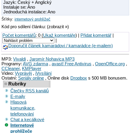
Jazyk: Český + Anglický
Instaluje se: Ano
Jednoduchá instalace: Ano
Šťítky:
internetový prohlížeč
Kód pro sdílení článku: (zobrazit »)
Počet komentářů
: 0 (
Ukaž komentáře
) |
Přidat komentář
|
|
Doporučit článek kamarádovi / kamarádce (e-mailem)
MP3:
Vivaldi
,
Jaromír Nohavica MP3
Programy:
AVG zdarma
,
avast! Free Antivirus
,
OpenOffice.org
,
CCleaner
,
KMPlayer
Video:
Vyprávěj
,
iVysílání
Ostatní:
Seriály online
, Online disk
Dropbox
s 500 MB bonusem.
Rubriky
Čtečky RSS kanálů
E-maily
Hlasová
komunikace,
telefonování
Chat a kecálkové
Internetové
prohlížeče