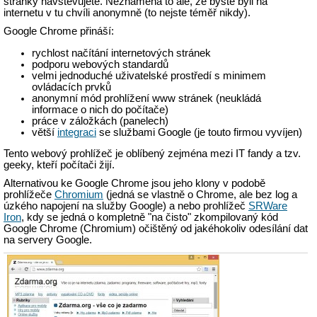
stránky navštěvujete. Neznamená to ale, že byste byli na
internetu v tu chvíli anonymně (to nejste téměř nikdy).
Google Chrome přináší:
rychlost načítání internetových stránek
podporu webových standardů
velmi jednoduché uživatelské prostředí s minimem
ovládacích prvků
anonymní mód prohlížení www stránek (neukládá
informace o nich do počítače)
práce v záložkách (panelech)
větší
integraci
se službami Google (je touto firmou vyvíjen)
Tento webový prohlížeč je oblíbený zejména mezi IT fandy a tzv.
geeky, kteří počítači žijí.
Alternativou ke Google Chrome jsou jeho klony v podobě
prohlížeče
Chromium
(jedná se vlastně o Chrome, ale bez log a
úzkého napojení na služby Google) a nebo prohlížeč
SRWare
Iron
, kdy se jedná o kompletně "na čisto" zkompilovaný kód
Google Chrome (Chromium) očištěný od jakéhokoliv odesílání dat
na servery Google.