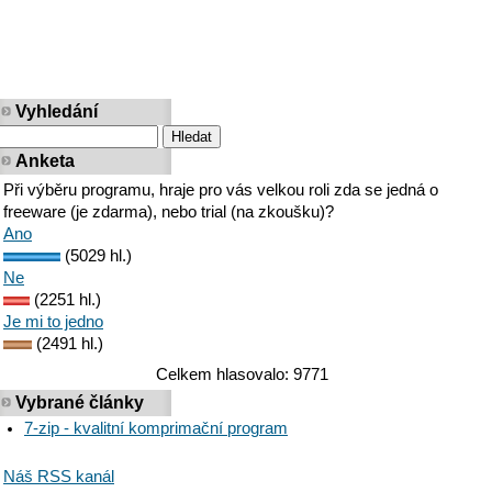
Vyhledání
Anketa
Při výběru programu, hraje pro vás velkou roli zda se jedná o
freeware (je zdarma), nebo trial (na zkoušku)?
Ano
(5029 hl.)
Ne
(2251 hl.)
Je mi to jedno
(2491 hl.)
Celkem hlasovalo: 9771
Vybrané články
7-zip - kvalitní komprimační program
Náš RSS kanál