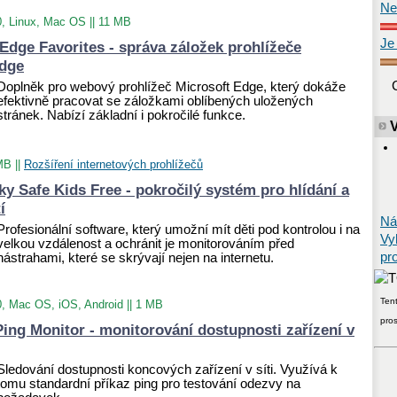
Ne
0, Linux, Mac OS
||
11 MB
Je
dge Favorites - správa záložek prohlížeče
Edge
Doplněk pro webový prohlížeč
Microsoft Edge, který dokáže
efektivně pracovat se záložkami oblíbených uložených
stránek. Nabízí základní i pokročilé funkce.
MB
||
Rozšíření internetových prohlížečů
y Safe Kids Free - pokročilý systém pro hlídání a
í
Ná
Profesionální software, který umožní mít děti pod kontrolou i na
Vy
velkou vzdálenost a ochránit je monitorováním před
pr
nástrahami, které se skrývají nejen na internetu.
Tent
0, Mac OS, iOS, Android
||
1 MB
pro
ing Monitor - monitorování dostupnosti zařízení v
Sledování dostupnosti koncových zařízení v síti. Využívá k
tomu standardní příkaz ping pro testování odezvy na