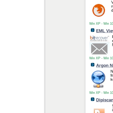
V
r
d
Win XP - Win 1
EML View
Win XP - Win 1
Argon Ne
N
M
k
Win XP - Win 1
Dipisca