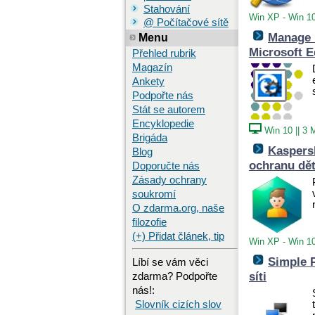
Stahování
Win XP - Win 1
@ Počítačové sítě
Manage E
Menu
Microsoft 
Přehled rubrik
Magazín
Ankety
Podpořte nás
Stát se autorem
Encyklopedie
Win 10
||
3 
Brigáda
Kaspersk
Blog
ochranu dět
Doporučte nás
Zásady ochrany
soukromí
O zdarma.org, naše
filozofie
(+) Přidat článek, tip
Win XP - Win 1
Simple P
Líbí se vám věci
síti
zdarma? Podpořte
nás!:
Slovník cizích slov