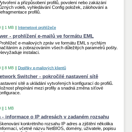
ytvoření a přizpůsobení profilů, povolení nebo zakázání
ůzných voleb, vyhledávání Config položek, zálohování a
efragmentace profilů.
0
||
1 MB
||
Internetové prohlížeče
er - prohlížení e-mailů ve formátu EML
Prohlížeč e-mailových zpráv ve formátu EML s rychlým
načítáním a zobrazováním všech důležitých parametrů pošty.
Nevyžaduje instalaci.
0
||
8 MB
||
Doplňky e-mailových klientů
twork Switcher - pokročilé nastavení sítě
astavení sítě a ukládání vytvořených konfigurací do profilů.
ožnost přepínání mezi profily a snadná změna síťové
onfigurace.
0
||
1 MB
n - informace o IP adresách v zadaném rozsahu
Skenování konkrétního rozsahu IP adres a zjištění několika
informací, včetně názvu NetBIOS, domény, uživatele, popisu