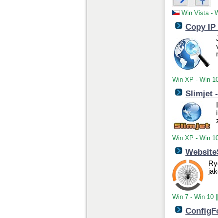
Win Vista - 
Copy IP 
Win XP - Win 1
Slimjet 
Win XP - Win 1
WebsiteS
Ryc
ja
Win 7 - Win 10
|
ConfigFo