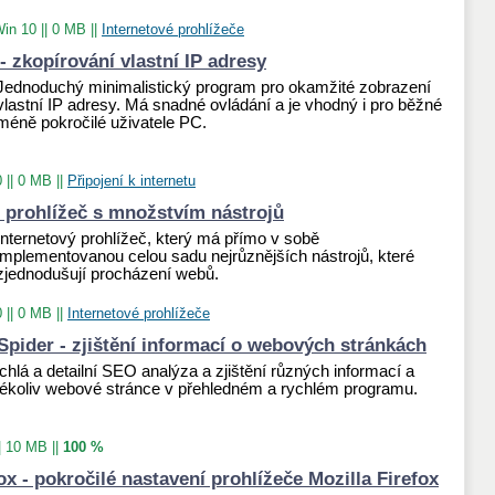
Win 10
||
0 MB
||
Internetové prohlížeče
- zkopírování vlastní IP adresy
Jednoduchý minimalistický program pro okamžité zobrazení
vlastní IP adresy. Má snadné ovládání a je vhodný i pro běžné
méně pokročilé uživatele PC.
0
||
0 MB
||
Připojení k internetu
- prohlížeč s množstvím nástrojů
Internetový prohlížeč, který má přímo v sobě
implementovanou celou sadu nejrůznějších nástrojů, které
zjednodušují procházení webů.
0
||
0 MB
||
Internetové prohlížeče
pider - zjištění informací o webových stránkách
hlá a detailní SEO analýza a zjištění různých informací a
kékoliv webové stránce v přehledném a rychlém programu.
|
10 MB
||
100 %
x - pokročilé nastavení prohlížeče Mozilla Firefox