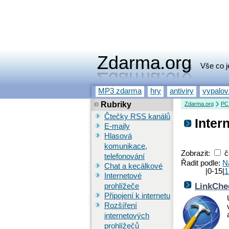
Zdarma.org
Vše co j
MP3 zdarma
hry
antiviry
vypalo
Rubriky
Zdarma.org
PC
Čtečky RSS kanálů
Inter
E-maily
Hlasová
komunikace,
Zobrazit:
č
telefonování
Řadit podle:
N
Chat a kecálkové
|0-15|
1
Internetové
LinkChe
prohlížeče
Připojení k internetu
Rozšíření
internetových
prohlížečů