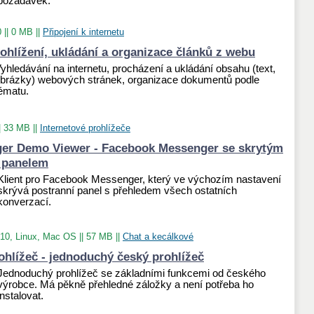
požadavek.
0
||
0 MB
||
Připojení k internetu
rohlížení, ukládání a organizace článků z webu
yhledávání na internetu, procházení a ukládání obsahu (text,
brázky) webových stránek, organizace dokumentů podle
ématu.
|
33 MB
||
Internetové prohlížeče
er Demo Viewer - Facebook Messenger se skrytým
 panelem
Klient pro Facebook Messenger, který ve výchozím nastavení
skrývá postranní panel s přehledem všech ostatních
konverzací.
 10, Linux, Mac OS
||
57 MB
||
Chat a kecálkové
hlížeč - jednoduchý český prohlížeč
Jednoduchý prohlížeč se základními funkcemi od českého
výrobce. Má pěkně přehledné záložky a není potřeba ho
instalovat.