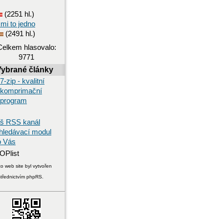
(2251 hl.)
 mi to jedno
(2491 hl.)
Celkem hlasovalo:
9771
Vybrané články
7-zip - kvalitní
komprimační
program
š RSS kanál
hledávací modul
o Vás
o web site byl vytvořen
střednictvím phpRS.