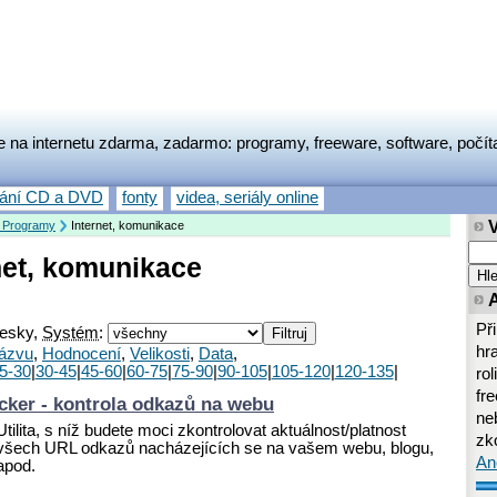
e na internetu zdarma, zadarmo: programy, freeware, software, počít
vání CD a DVD
fonty
videa, seriály online
 Programy
Internet, komunikace
net, komunikace
Př
esky,
Systém
:
hr
ázvu
,
Hodnocení
,
Velikosti
,
Data
,
5-30
|
30-45
|
45-60
|
60-75
|
75-90
|
90-105
|
105-120
|
120-135
|
rol
fr
cker - kontrola odkazů na webu
neb
Utilita, s níž budete moci zkontrolovat aktuálnost/platnost
zk
všech URL odkazů nacházejících se na vašem webu, blogu,
An
apod.