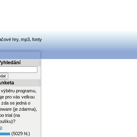
ačové hry, mp3, fonty
Vyhledání
Anketa
i výběru programu,
aje pro vás velkou
i zda se jedná o
eeware (je zdarma),
o trial (na
oušku)?
o
(5029 hl.)