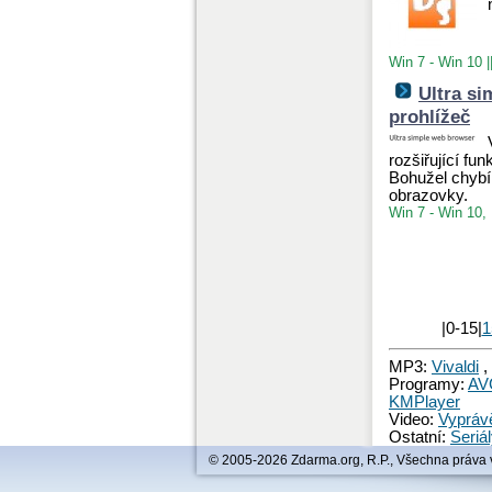
Win 7 - Win 10
|
Ultra si
prohlížeč
rozšiřující fu
Bohužel chybí 
obrazovky.
Win 7 - Win 10,
|0-15|
1
MP3:
Vivaldi
,
Programy:
AV
KMPlayer
Video:
Vypráv
Ostatní:
Seriál
© 2005-2026 Zdarma.org, R.P., Všechna práva