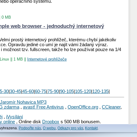
nebo operačního systému.
|
0 MB
mple web browser - jednoduchý internetový
Velmi prostý internetový prohlížeč, kterému chybí jakékoliv
nkce. Opravdu jediné co umí je najít vámi žádaný výraz.
i možnost tzv. fullscreen, takže ho lze používat pouze na 1/4
 Linux
||
1 MB
||
Internetové prohlížeče
5-30
|
30-45
|
45-60
|
60-75
|
75-90
|
90-105
|
105-120
|
120-135
|
Jaromír Nohavica MP3
G zdarma
,
avast! Free Antivirus
,
OpenOffice.org
,
CCleaner
,
ěj
,
iVysílání
y online
, Online disk
Dropbox
s 500 MB bonusem.
 vyhrazena.
Podpořte nás
,
O webu
,
Odkazy pro vás
,
Kontakt
.