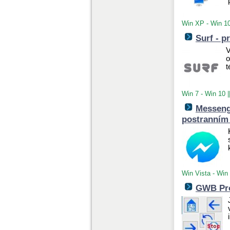
Win XP - Win 1
Surf - p
V
o
t
Win 7 - Win 10
|
Messeng
postranním
Win Vista - Win
GWB Pro