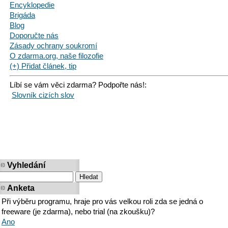
Encyklopedie
Brigáda
Blog
Doporučte nás
Zásady ochrany soukromí
O zdarma.org, naše filozofie
(+) Přidat článek, tip
Líbí se vám věci zdarma? Podpořte nás!:
Slovník cizích slov
Vyhledání
Anketa
Při výběru programu, hraje pro vás velkou roli zda se jedná o
freeware (je zdarma), nebo trial (na zkoušku)?
Ano