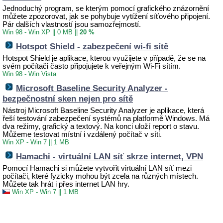
Jednoduchý program, se kterým pomocí grafického znázornění
můžete zpozorovat, jak se pohybuje vytížení síťového připojení.
Pár dalších vlastností jsou samozřejmostí.
Win 98 - Win XP
||
0 MB
||
20 %
Hotspot Shield - zabezpečení wi-fi sítě
Hotspot Shield je aplikace, kterou využijete v případě, že se na
svém počítači často připojujete k veřejným Wi-Fi sítím.
Win 98 - Win Vista
Microsoft Baseline Security Analyzer -
bezpečnostní sken nejen pro sítě
Nástroj Microsoft Baseline Security Analyzer je aplikace, která
řeší testování zabezpečení systémů na platformě Windows. Má
dva režimy, grafický a textový. Na konci uloží report o stavu.
Můžeme testovat místní i vzdálený počítač v síti.
Win XP - Win 7
||
1 MB
Hamachi - virtuální LAN síť skrze internet, VPN
Pomocí Hamachi si můžete vytvořit virtuální LAN síť mezi
počítači, které fyzicky mohou být zcela na různých místech.
Můžete tak hrát i přes internet LAN hry.
Win XP - Win 7
||
1 MB