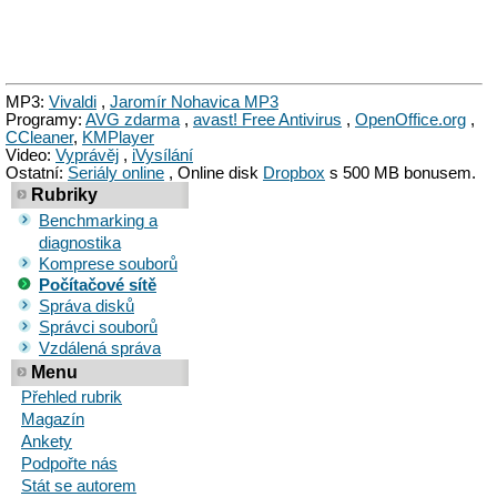
MP3:
Vivaldi
,
Jaromír Nohavica MP3
Programy:
AVG zdarma
,
avast! Free Antivirus
,
OpenOffice.org
,
CCleaner
,
KMPlayer
Video:
Vyprávěj
,
iVysílání
Ostatní:
Seriály online
, Online disk
Dropbox
s 500 MB bonusem.
Rubriky
Benchmarking a
diagnostika
Komprese souborů
Počítačové sítě
Správa disků
Správci souborů
Vzdálená správa
Menu
Přehled rubrik
Magazín
Ankety
Podpořte nás
Stát se autorem