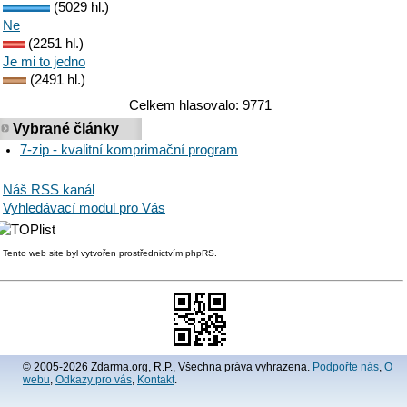
(5029 hl.)
Ne
(2251 hl.)
Je mi to jedno
(2491 hl.)
Celkem hlasovalo: 9771
Vybrané články
7-zip - kvalitní komprimační program
Náš RSS kanál
Vyhledávací modul pro Vás
Tento web site byl vytvořen prostřednictvím phpRS.
© 2005-2026 Zdarma.org, R.P., Všechna práva vyhrazena.
Podpořte nás
,
O
webu
,
Odkazy pro vás
,
Kontakt
.