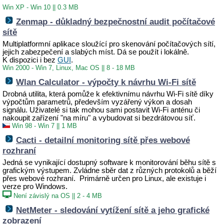
Win XP - Win 10
||
0.3 MB
Zenmap - důkladný bezpečnostní audit počítačové
sítě
Multiplatformní aplikace sloužící pro skenování počítačových sítí,
jejich zabezpečení a slabých míst. Dá se použít i lokálně.
K dispozici i bez
GUI
.
Win 2000 - Win 7, Linux, Mac OS
||
8 - 18 MB
Wlan Calculator - výpočty k návrhu Wi-Fi sítě
Drobná utilita, která pomůže k efektivnímu návrhu Wi-Fi sítě díky
výpočtům parametrů, především vyzářený výkon a dosah
signálu. Uživatelé si tak mohou sami postavit Wi-Fi anténu či
nakoupit zařízení "na míru" a vybudovat si bezdrátovou síť.
Win 98 - Win 7
||
1 MB
Cacti - detailní monitoring sítě přes webové
rozhraní
Jedná se vynikající dostupný software k monitorování běhu sítě s
grafickým výstupem. Zvládne sběr dat z různých protokolů a běží
přes webové rozhraní. Primárně určen pro Linux, ale existuje i
verze pro Windows.
Není závislý na OS
||
2 - 4 MB
NetMeter - sledování vytížení sítě a jeho grafické
zobrazení