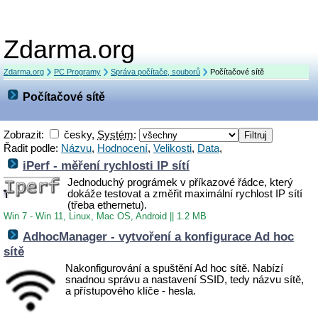
Zdarma.org
Zdarma.org
PC Programy
Správa počítače, souborů
Počítačové sítě
Počítačové sítě
Zobrazit:
česky,
Systém
:
Řadit podle:
Názvu
,
Hodnocení
,
Velikosti
,
Data
,
iPerf - měření rychlosti IP sítí
Jednoduchý prográmek v příkazové řádce, který
dokáže testovat a změřit maximální rychlost IP sítí
(třeba ethernetu).
Win 7 - Win 11, Linux, Mac OS, Android
||
1.2 MB
AdhocManager - vytvoření a konfigurace Ad hoc
sítě
Nakonfigurování a spuštění Ad hoc sítě. Nabízí
snadnou správu a nastavení SSID, tedy názvu sítě,
a přístupového klíče - hesla.