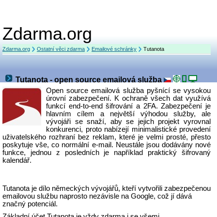
Zdarma.org
Zdarma.org
Ostatní věci zdarma
Emailové schránky
Tutanota
Tutanota - open source emailová služba
Open source emailová služba pyšnící se vysokou
úrovní zabezpečení. K ochraně všech dat využívá
funkcí
end-to-end šifrování a 2FA. Zabezpečení je
hlavním cílem a největší výhodou služby, ale
vývojáři se snaží, aby se jejich projekt vyrovnal
konkurenci, proto nabízejí minimalistické provedení
uživatelského rozhraní bez reklam, které je velmi prosté, přesto
poskytuje vše, co normální e-mail. Neustále jsou dodávány nové
funkce, jednou z posledních je například praktický šifrovaný
kalendář.
Tutanota je dílo německých vývojářů, kteří vytvořili zabezpečenou
emailovou službu naprosto nezávisle na Google, což jí dává
značný potenciál.
Základní účet Tutanota je vždy zdarma i se všemi