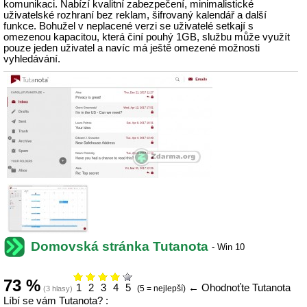
komunikaci. Nabízí kvalitní zabezpečení, minimalistické
uživatelské rozhraní bez reklam, šifrovaný kalendář a další
funkce. Bohužel v neplacené verzi se uživatelé setkají s
omezenou kapacitou, která činí pouhý 1GB, službu může využít
pouze jeden uživatel a navíc má ještě omezené možnosti
vyhledávání.
Domovská stránka Tutanota
-
Win 10
73
%
1
2
3
4
5
←
Ohodnoťte Tutanota
(5 = nejlepší)
(
3
hlasy)
Líbí se vám Tutanota? :