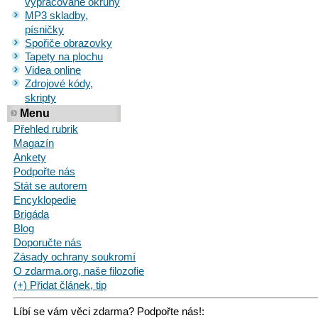
vypracované okruhy
MP3 skladby,
písničky
Spořiče obrazovky
Tapety na plochu
Videa online
Zdrojové kódy,
skripty
Menu
Přehled rubrik
Magazín
Ankety
Podpořte nás
Stát se autorem
Encyklopedie
Brigáda
Blog
Doporučte nás
Zásady ochrany soukromí
O zdarma.org, naše filozofie
(+) Přidat článek, tip
Líbí se vám věci zdarma? Podpořte nás!: