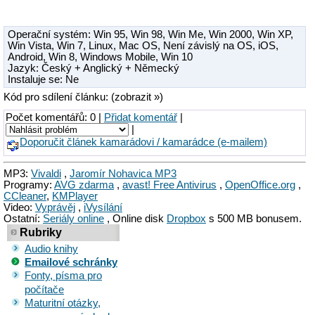
Operační systém:
Win 95
,
Win 98
,
Win Me
,
Win 2000
,
Win XP
,
Win Vista
,
Win 7
,
Linux
,
Mac OS
,
Není závislý na OS
,
iOS
,
Android
,
Win 8
,
Windows Mobile
,
Win 10
Jazyk: Český + Anglický + Německý
Instaluje se: Ne
Kód pro sdílení článku: (zobrazit »)
Počet komentářů: 0 |
Přidat komentář
|
|
Doporučit článek kamarádovi / kamarádce (e-mailem)
MP3:
Vivaldi
,
Jaromír Nohavica MP3
Programy:
AVG zdarma
,
avast! Free Antivirus
,
OpenOffice.org
,
CCleaner
,
KMPlayer
Video:
Vyprávěj
,
iVysílání
Ostatní:
Seriály online
, Online disk
Dropbox
s 500 MB bonusem.
Rubriky
Audio knihy
Emailové schránky
Fonty, písma pro
počítače
Maturitní otázky,