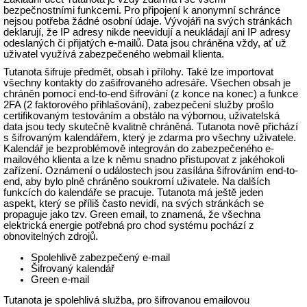
bezpečnostními funkcemi. Pro připojení k anonymní schránce
nejsou potřeba žádné osobní údaje. Vývojáři na svých stránkách
deklarují, že IP adresy nikde neevidují a neukládají ani IP adresy
odeslaných či přijatých e-mailů. Data jsou chráněna vždy, ať už
uživatel využívá zabezpečeného webmail klienta.
Tutanota šifruje předmět, obsah i přílohy. Také lze importovat
všechny kontakty do zašifrovaného adresáře. Všechen obsah je
chráněn pomocí end-to-end šifrování (z konce na konec) a funkce
2FA (2 faktorového přihlašování), zabezpečení služby prošlo
certifikovaným testováním a obstálo na výbornou, uživatelská
data jsou tedy skutečně kvalitně chráněná. Tutanota nově přichází
s šifrovaným kalendářem, který je zdarma pro všechny uživatele.
Kalendář je bezproblémově integrován do zabezpečeného e-
mailového klienta a lze k němu snadno přistupovat z jakéhokoli
zařízení. Oznámení o událostech jsou zasílána šifrováním end-to-
end, aby bylo plně chráněno soukromí uživatele. Na dalších
funkcích do kalendáře se pracuje. Tutanota má ještě jeden
aspekt, který se příliš často nevidí, na svých stránkách se
propaguje jako tzv. Green email, to znamená, že všechna
elektrická energie potřebná pro chod systému pochází z
obnovitelných zdrojů.
Spolehlivě zabezpečený e-mail
Šifrovaný kalendář
Green e-mail
Tutanota je spolehlivá služba, pro šifrovanou emailovou