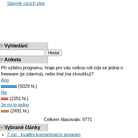
Slovník cizích slov
Vyhledání
Anketa
Při výběru programu, hraje pro vás velkou roli zda se jedná o
freeware (je zdarma), nebo trial (na zkoušku)?
Ano
(5029 hl.)
Ne
(2251 hl.)
Je mi to jedno
(2491 hl.)
Celkem hlasovalo: 9771
Vybrané články
7-zip - kvalitní komprimační program