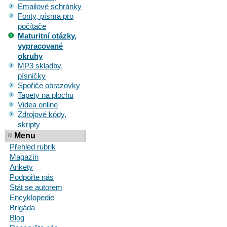
Emailové schránky
Fonty, písma pro
počítače
Maturitní otázky,
vypracované
okruhy
MP3 skladby,
písničky
Spořiče obrazovky
Tapety na plochu
Videa online
Zdrojové kódy,
skripty
Menu
Přehled rubrik
Magazín
Ankety
Podpořte nás
Stát se autorem
Encyklopedie
Brigáda
Blog