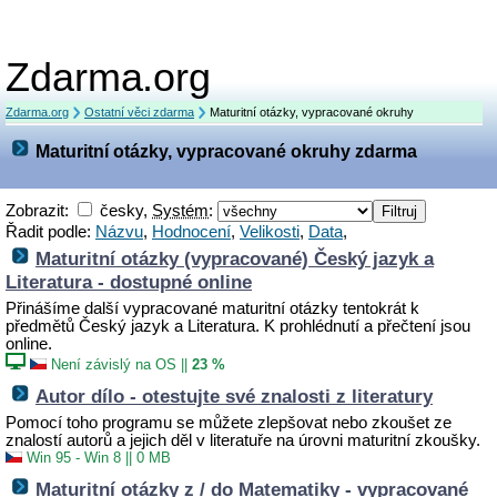
Zdarma.org
Zdarma.org
Ostatní věci zdarma
Maturitní otázky, vypracované okruhy
Maturitní otázky, vypracované okruhy zdarma
Zobrazit:
česky,
Systém
:
Řadit podle:
Názvu
,
Hodnocení
,
Velikosti
,
Data
,
Maturitní otázky (vypracované) Český jazyk a
Literatura - dostupné online
Přinášíme další vypracované maturitní otázky tentokrát k
předmětů Český jazyk a Literatura. K prohlédnutí a přečtení jsou
online.
Není závislý na OS
||
23 %
Autor dílo - otestujte své znalosti z literatury
Pomocí toho programu se můžete zlepšovat nebo zkoušet ze
znalostí autorů a jejich děl v literatuře na úrovni maturitní zkoušky.
Win 95 - Win 8
||
0 MB
Maturitní otázky z / do Matematiky - vypracované