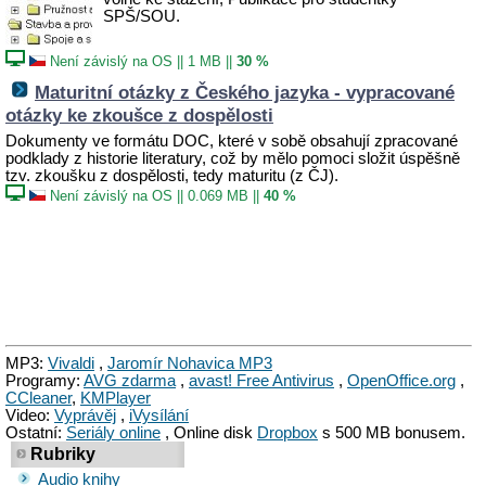
SPŠ/SOU.
Není závislý na OS
||
1 MB
||
30 %
Maturitní otázky z Českého jazyka - vypracované
otázky ke zkoušce z dospělosti
Dokumenty ve formátu DOC, které v sobě obsahují zpracované
podklady z historie literatury, což by mělo pomoci složit úspěšně
tzv. zkoušku z dospělosti, tedy maturitu (z ČJ).
Není závislý na OS
||
0.069 MB
||
40 %
MP3:
Vivaldi
,
Jaromír Nohavica MP3
Programy:
AVG zdarma
,
avast! Free Antivirus
,
OpenOffice.org
,
CCleaner
,
KMPlayer
Video:
Vyprávěj
,
iVysílání
Ostatní:
Seriály online
, Online disk
Dropbox
s 500 MB bonusem.
Rubriky
Audio knihy