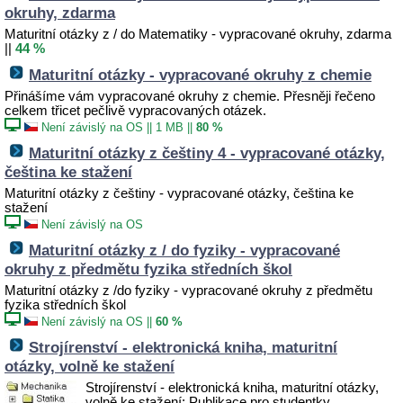
okruhy, zdarma
Maturitní otázky z / do Matematiky - vypracované okruhy, zdarma
||
44 %
Maturitní otázky - vypracované okruhy z chemie
Přinášíme vám vypracované okruhy z chemie. Přesněji řečeno
celkem třicet pečlivě vypracovaných otázek.
Není závislý na OS
||
1 MB
||
80 %
Maturitní otázky z češtiny 4 - vypracované otázky,
čeština ke stažení
Maturitní otázky z češtiny - vypracované otázky, čeština ke
stažení
Není závislý na OS
Maturitní otázky z / do fyziky - vypracované
okruhy z předmětu fyzika středních škol
Maturitní otázky z /do fyziky - vypracované okruhy z předmětu
fyzika středních škol
Není závislý na OS
||
60 %
Strojírenství - elektronická kniha, maturitní
otázky, volně ke stažení
Strojírenství - elektronická kniha, maturitní otázky,
volně ke stažení; Publikace pro studentky