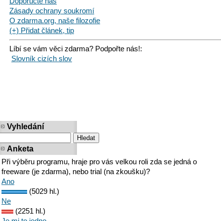
Doporučte nás
Zásady ochrany soukromí
O zdarma.org, naše filozofie
(+) Přidat článek, tip
Líbí se vám věci zdarma? Podpořte nás!:
Slovník cizích slov
Vyhledání
Anketa
Při výběru programu, hraje pro vás velkou roli zda se jedná o
freeware (je zdarma), nebo trial (na zkoušku)?
Ano
(5029 hl.)
Ne
(2251 hl.)
Je mi to jedno