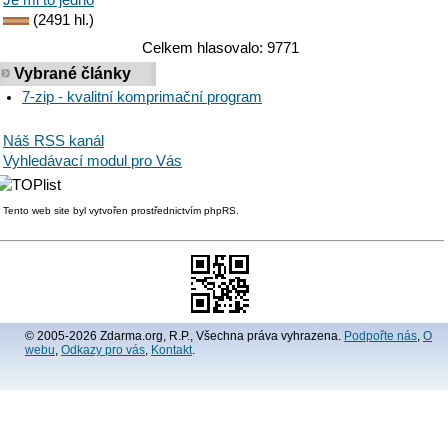
(2491 hl.)
Celkem hlasovalo: 9771
Vybrané články
7-zip - kvalitní komprimační program
Náš RSS kanál
Vyhledávací modul pro Vás
Tento web site byl vytvořen prostřednictvím phpRS.
© 2005-2026 Zdarma.org, R.P., Všechna práva vyhrazena.
Podpořte nás
,
O
webu
,
Odkazy pro vás
,
Kontakt
.