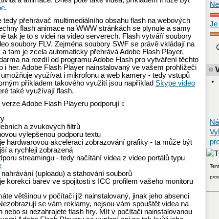
ktivita a animace. Dnes poté také videa, příkladem může být
Ne
be
.
je tedy přehrávač multimediálního obsahu flash na webových
Je
echny flash animace na WWW stránkách se plynule a samy
jně tak je to s videi na video serverech. Flash vytváří soubory
eo soubory FLV. Zejména soubory SWF se právě vkládají na
 tam je zcela automaticky přehrává Adobe Flash Player,
zdarma na rozdíl od programu Adobe Flash pro vytváření těchto
 i her. Adobe Flash Player nainstalovaný ve vašem prohlížeči
umožňuje využívat i mikrofonu a web kamery - tedy vstupů
orným příkladem takového využití jsou například
Skype video
teré také využívají flash.
verze Adobe Flash Playeru podporují i:
ty
Ná
debních a zvukových filtrů
Vy
 novou vylepšenou podporu textu
pr
je hardwarovou akceleraci zobrazování grafiky - ta může být
ší a rychleji zobrazená
dporu streamingu - tedy načítání videa z video portálů typu
e
Tent
 nahrávání (uploadu) a stahování souborů
pro
e korekci barev ve spojitosti s ICC profilem vašeho monitoru
áte většinou v počítači již nainstalovaný, jinak jeho absenci
. Nezobrazují se vám reklamy, nejsou vám spouštět videa na
h nebo si nezahrajete flash hry. Mít v počítači nainstalovanou