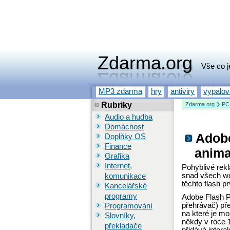
Zdarma.org
Vše co j
MP3 zdarma
hry
antiviry
vypalo
Rubriky
Zdarma.org
PC
Audio a hudba
Domácnost
Adobe
Doplňky OS
Finance
anim
Grafika
Internet,
Pohyblivé rekl
snad všech we
komunikace
těchto flash p
Kancelářské
programy
Adobe Flash Pl
přehrávač) pře
Programování
na které je mo
Slovníky,
někdy v roce 
překladače