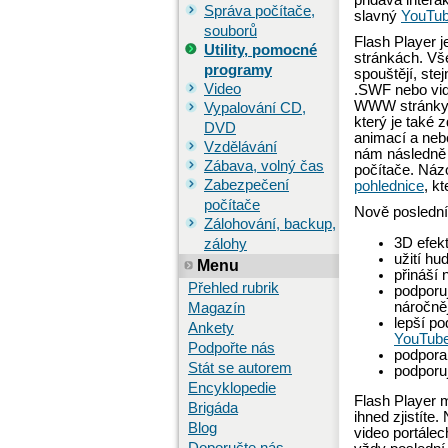
přidává intera
Správa počítače,
slavný
YouTu
souborů
Flash Player 
Utility, pomocné
stránkách. Vš
programy
spouštějí, ste
Video
.SWF nebo vid
WWW stránky a
Vypalování CD,
který je také 
DVD
animací a nebo
Vzdělávání
nám následně 
Zábava, volný čas
počítače. Náz
Zabezpečení
pohlednice
, k
počítače
Nově poslední 
Zálohování, backup,
3D efek
zálohy
užití hu
Menu
přináší
Přehled rubrik
podporu
náročněj
Magazín
lepší po
Ankety
YouTub
Podpořte nás
podpora
Stát se autorem
podporuj
Encyklopedie
Flash Player m
Brigáda
ihned zjistíte
Blog
video portálec