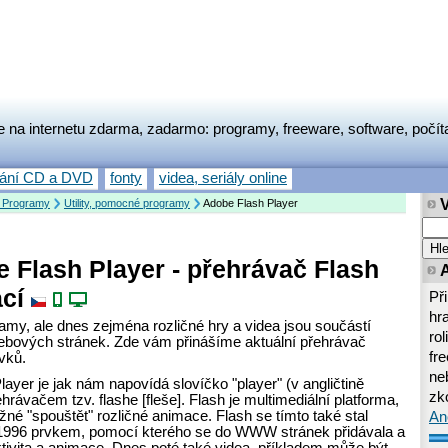
e na internetu zdarma, zadarmo: programy, freeware, software, počít
vání CD a DVD
fonty
videa, seriály online
 Programy
Utility, pomocné programy
Adobe Flash Player
 Flash Player - přehrávač Flash
ací
Př
hr
amy, ale dnes zejména rozličné hry a videa jsou součástí
rol
bových stránek. Zde vám přinášíme aktuální přehrávač
fr
rvků.
neb
ayer je jak nám napovídá slovíčko "player" (v angličtině
zk
hrávačem tzv. flashe [fleše]. Flash je multimediální platforma,
žné "spouštět" rozličné animace. Flash se tímto také stal
An
1996 prvkem, pomocí kterého se do WWW stránek přidávala a