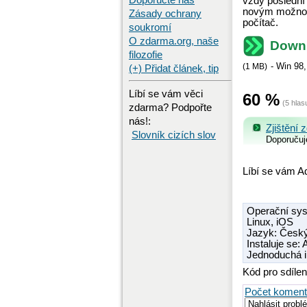
Doporučte nás
vždy poslední 
novým možnost
Zásady ochrany
počítač.
soukromí
O zdarma.org, naše
Downl
filozofie
-
Win 98
(
1 MB
)
(+) Přidat článek, tip
Líbí se vám věci
60
%
(
5
hlas
zdarma? Podpořte
nás!:
Zjištění 
Slovník cizích slov
Doporuču
Líbí se vám A
Operační sy
Linux
,
iOS
Jazyk: Český
Instaluje se:
Jednoduchá i
Kód pro sdílen
Počet koment