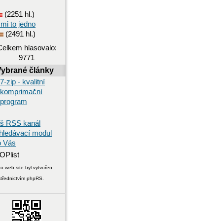
(2251 hl.)
 mi to jedno
(2491 hl.)
Celkem hlasovalo:
9771
Vybrané články
7-zip - kvalitní
komprimační
program
š RSS kanál
hledávací modul
o Vás
o web site byl vytvořen
střednictvím phpRS.