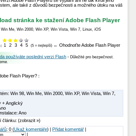
verzi Adobe Flash Playeru se vyplaní ani ne tak kvůli jeho
em, ale také z důvodů bezpečnosti a možného útoku na váš
oad stránka ke stažení Adobe Flash Player
,
Win Me
,
Win 2000
,
Win XP
,
Win Vista
,
Win 7
,
Linux
,
iOS
1
2
3
4
5
←
Ohodnoťte Adobe Flash Player
(5 = nejlepší)
u)
zda používáte poslední verzi Flash
-
Důležité pro bezpečnost.
jeme.
dobe Flash Player? :
stém:
Win 98
,
Win Me
,
Win 2000
,
Win XP
,
Win Vista
,
Win 7
,
 + Anglický
 Ano
nstalace: Ano
í článku: (zobrazit »)
ářů
: 0 (
Ukaž komentáře
) |
Přidat komentář
|
|