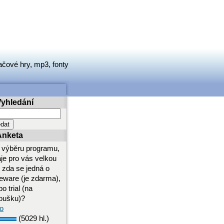
ačové hry, mp3, fonty
Vyhledání
Anketa
i výběru programu,
aje pro vás velkou
i zda se jedná o
eeware (je zdarma),
o trial (na
oušku)?
o
(5029 hl.)