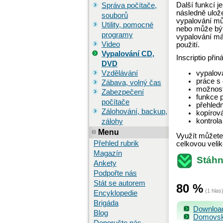
Další funkcí j
Správa počítače,
následně ulož
souborů
vypalování mů
Utility, pomocné
nebo může být
programy
vypalování má
Video
použití.
Vypalování CD,
Inscriptio přiná
DVD
vypalov
Vzdělávání
práce s
Zábava, volný čas
možnost
Zabezpečení
funkce p
počítače
přehled
Zálohování, backup,
kopírov
kontrola
zálohy
Menu
Využít můžete 
Přehled rubrik
celkovou velik
Magazín
Stáhn
Ankety
Podpořte nás
Stát se autorem
80
%
(
1
hlas
Encyklopedie
Brigáda
Download 
Blog
Domovská