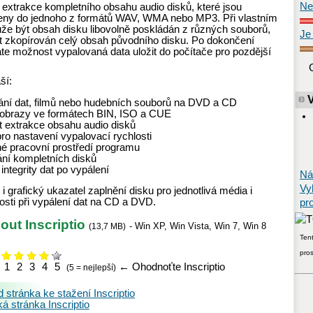
Ne
e extrakce kompletního obsahu audio disků, které jsou
eny do jednoho z formátů WAV, WMA nebo MP3. Při vlastním
že být obsah disku libovolně poskládán z různých souborů,
Je
 zkopírován celý obsah původního disku. Po dokončení
te možnost vypalovaná data uložit do počítače pro pozdější
ší:
ání dat, filmů nebo hudebních souborů na DVD a CD
 obrazy ve formátech BIN, ISO a CUE
 extrakce obsahu audio disků
ro nastavení vypalovací rychlosti
né pracovní prostředí programu
ání kompletních disků
 integrity dat po vypálení
Ná
Vy
i grafický ukazatel zaplnění disku pro jednotlivá média i
osti při vypálení dat na CD a DVD.
pr
out Inscriptio
-
Win XP
,
Win Vista
,
Win 7
,
Win 8
(
13,7 MB
)
Tent
pro
1
2
3
4
5
←
Ohodnoťte Inscriptio
(5 = nejlepší)
)
stránka ke stažení Inscriptio
 stránka Inscriptio