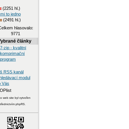
(2251 hl.)
 mi to jedno
(2491 hl.)
Celkem hlasovalo:
9771
Vybrané články
7-zip - kvalitní
komprimační
program
š RSS kanál
hledávací modul
o Vás
o web site byl vytvořen
střednictvím phpRS.