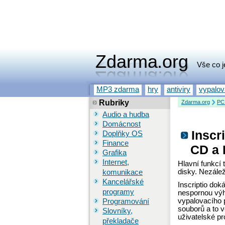
Zdarma.org
Vše co j
MP3 zdarma
hry
antiviry
vypalo
Rubriky
Zdarma.org
PC
Audio a hudba
Domácnost
Inscr
Doplňky OS
Finance
CD a
Grafika
Internet,
Hlavní funkcí
disky. Nezálež
komunikace
Kancelářské
Inscriptio dok
programy
nespornou výho
vypalovacího p
Programování
souborů a to 
Slovníky,
uživatelské pr
překladače