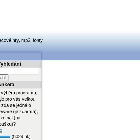
ačové hry, mp3, fonty
Vyhledání
Anketa
i výběru programu,
aje pro vás velkou
i zda se jedná o
eeware (je zdarma),
o trial (na
oušku)?
o
(5029 hl.)