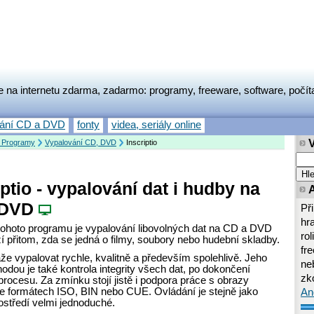
e na internetu zdarma, zadarmo: programy, freeware, software, počít
vání CD a DVD
fonty
videa, seriály online
 Programy
Vypalování CD, DVD
Inscriptio
iptio - vypalování dat i hudby na
 DVD
Př
hr
 tohoto programu je vypalování libovolných dat na CD a DVD
rol
í přitom, zda se jedná o filmy, soubory nebo hudební skladby.
fr
áže vypalovat rychle, kvalitně a především spolehlivě. Jeho
neb
dou je také kontrola integrity všech dat, po dokončení
zk
rocesu. Za zmínku stojí jistě i podpora práce s obrazy
ve formátech ISO, BIN nebo CUE. Ovládání je stejně jako
An
ostředí velmi jednoduché.