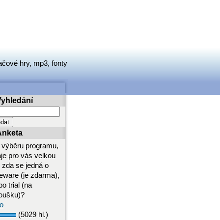
ačové hry, mp3, fonty
Vyhledání
Anketa
i výběru programu,
aje pro vás velkou
i zda se jedná o
eeware (je zdarma),
o trial (na
oušku)?
o
(5029 hl.)