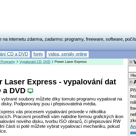
e na internetu zdarma, zadarmo: programy, freeware, software, počít
vání CD a DVD
fonty
videa, seriály online
 Programy
Vypalování CD, DVD
Power Laser Express
 Laser Express - vypalování dat
D a DVD
Př
hr
vybrané soubory můžete díky tomuto programu vypalovat na
rol
isky. Podporovány jsou i přepisovatelná média.
fr
xpress vás procesem vypalování provede v několika
neb
ocích. Pracovní prostředí vám nabídne formou grafických ikon
zk
palování nového disku, tvorbu ISO obrazů, či přepisování RW
dní části si poté můžete vybrat vypalovací mechaniku, pokud
An
íce.