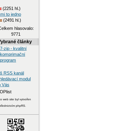
(2251 hl.)
 mi to jedno
(2491 hl.)
Celkem hlasovalo:
9771
Vybrané články
7-zip - kvalitní
komprimační
program
š RSS kanál
hledávací modul
o Vás
o web site byl vytvořen
střednictvím phpRS.