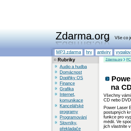
Zdarma.org
Vše co j
MP3 zdarma
hry
antiviry
vypalo
Rubriky
Zdarma.org
PC
Audio a hudba
Domácnost
Power
Doplňky OS
Finance
na C
Grafika
Internet,
Všechny vámi 
CD nebo DVD d
komunikace
Kancelářské
Power Laser E
programy
postupných kr
funkce pro vy
Programování
médií. Ve spo
Slovníky,
jich vlastníte v
překladače