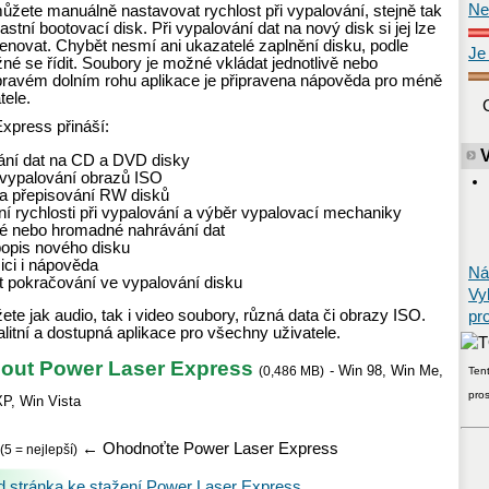
Ne
ůžete manuálně nastavovat rychlost při vypalování, stejně tak
lastní bootovací disk. Při vypalování dat na nový disk si jej lze
enovat. Chybět nesmí ani ukazatelé zaplnění disku, podle
Je
né se řídit. Soubory je možné vkládat jednotlivě nebo
ravém dolním rohu aplikace je připravena nápověda pro méně
tele.
xpress přináší:
ání dat na CD a DVD disky
 vypalování obrazů ISO
a přepisování RW disků
í rychlosti při vypalování a výběr vypalovací mechaniky
ivé nebo hromadné nahrávání dat
popis nového disku
ici i nápověda
Ná
 pokračování ve vypalování disku
Vy
te jak audio, tak i video soubory, různá data či obrazy ISO.
pr
alitní a dostupná aplikace pro všechny uživatele.
out Power Laser Express
-
Win 98
,
Win Me
,
(
0,486 MB
)
Tent
pro
XP
,
Win Vista
←
Ohodnoťte Power Laser Express
(5 = nejlepší)
 stránka ke stažení Power Laser Express