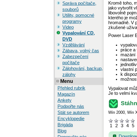
Kromě toho, m
Správa počítače,
jako vytvořit v
souborů
libovolně pojm
Utility, pomocné
kterého je mož
programy
hromadně. V p
Video
zkušené uživa
Vypalování CD,
Power Laser E
DVD
vypalov
Vzdělávání
práce a
Zábava, volný čas
mazání 
Zabezpečení
nastaven
počítače
jednotl
Zálohování, backup,
vlastní 
k dispoz
zálohy
možnost
Menu
Přehled rubrik
Vypalovat může
Je to velmi kv
Magazín
Ankety
Stáhn
Podpořte nás
Stát se autorem
Win 2000
,
Win 
Encyklopedie
Brigáda
1
2
3
4
5
Blog
Download