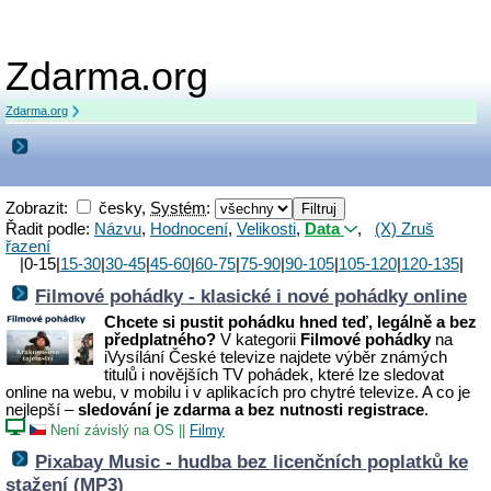
Zdarma.org
Zdarma.org
Zobrazit:
česky,
Systém
:
Řadit podle:
Názvu
,
Hodnocení
,
Velikosti
,
Data
,
(X) Zruš
řazení
|0-15|
15-30
|
30-45
|
45-60
|
60-75
|
75-90
|
90-105
|
105-120
|
120-135
|
Filmové pohádky - klasické i nové pohádky online
Chcete si pustit pohádku hned teď, legálně a bez
předplatného?
V kategorii
Filmové pohádky
na
iVysílání České televize najdete výběr známých
titulů i novějších TV pohádek, které lze sledovat
online na webu, v mobilu i v aplikacích pro chytré televize. A co je
nejlepší –
sledování je zdarma a bez nutnosti registrace
.
Není závislý na OS
||
Filmy
Pixabay Music - hudba bez licenčních poplatků ke
stažení (MP3)