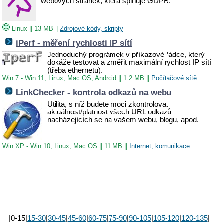
webových stránek, která splňuje GDPR.
Linux
||
13 MB
||
Zdrojové kódy, skripty
iPerf - měření rychlosti IP sítí
Jednoduchý prográmek v příkazové řádce, který
dokáže testovat a změřit maximální rychlost IP sítí
(třeba ethernetu).
Win 7 - Win 11, Linux, Mac OS, Android
||
1.2 MB
||
Počítačové sítě
LinkChecker - kontrola odkazů na webu
Utilita, s níž budete moci zkontrolovat
aktuálnost/platnost všech URL odkazů
nacházejících se na vašem webu, blogu, apod.
Win XP - Win 10, Linux, Mac OS
||
11 MB
||
Internet, komunikace
|0-15|
15-30
|
30-45
|
45-60
|
60-75
|
75-90
|
90-105
|
105-120
|
120-135
|