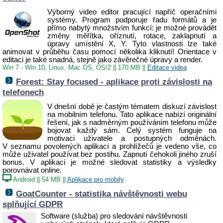
Výborný video editor pracující napříč operačními
systémy. Program podporuje řadu formátů a je
přímo nabytý množstvím funkcí: je možné provádět
změny měřítka, oříznutí, rotace, zaklapnutí a
úpravy umístění X, Y. Tyto vlastnosti lze také
animovat v průběhu času pomocí několika kliknutí! Orientace v
editaci je také snadná, stejně jako závěrečné úpravy a render.
Win 7 - Win 10, Linux, Mac OS, OS/2
||
170 MB
||
Editace videa
Forest: Stay focused - aplikace proti závislosti na
telefonech
V dnešní době je častým tématem diskuzí závislost
na mobilním telefonu. Tato aplikace nabízí originální
řešení, jak s nadměrným používáním telefonu může
bojovat každý sám. Celý systém funguje na
motivaci uživatele a postupných odměnách.
V seznamu povolených aplikací a prohlížečů je vedeno vše, co
může uživatel používat bez postihu. Zapnutí čehokoli jiného zruší
bonus. V aplikaci je možné sledovat statistiky a výsledky
porovnávat online.
Android
||
54 MB
||
Aplikace pro mobily
GoatCounter - statistika návštěvnosti webu
splňující GDPR
Software (služba) pro sledování návštěvnosti