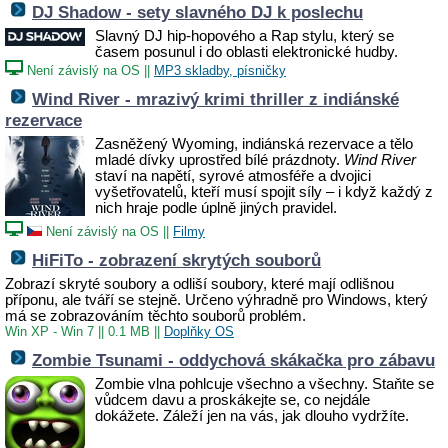
DJ Shadow - sety slavného DJ k poslechu
Slavný DJ hip-hopového a Rap stylu, který se
časem posunul i do oblasti elektronické hudby.
Není závislý na OS
||
MP3 skladby, písničky
Wind River - mrazivý krimi thriller z indiánské
rezervace
Zasněžený Wyoming, indiánská rezervace a tělo
mladé dívky uprostřed bílé prázdnoty.
Wind River
staví na napětí, syrové atmosféře a dvojici
vyšetřovatelů, kteří musí spojit síly – i když každý z
nich hraje podle úplně jiných pravidel.
Není závislý na OS
||
Filmy
HiFiTo - zobrazení skrytých souborů
Zobrazí skryté soubory a odliší soubory, které mají odlišnou
příponu, ale tváří se stejně. Určeno výhradně pro Windows, který
má se zobrazováním těchto souborů problém.
Win XP - Win 7
||
0.1 MB
||
Doplňky OS
Zombie Tsunami - oddychová skákačka pro zábavu
Zombie vlna pohlcuje všechno a všechny. Staňte se
vůdcem davu a proskákejte se, co nejdále
dokážete. Záleží jen na vás, jak dlouho vydržíte.