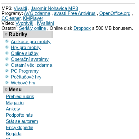
MP3:
Vivaldi
,
Jaromír Nohavica MP3
Programy:
AVG zdarma
,
avast! Free Antivirus
,
OpenOffice.org
,
CCleaner
,
KMPlayer
Video:
Vyprávěj
,
iVysílání
Ostatní:
Seriály online
, Online disk
Dropbox
s 500 MB bonusem.
Rubriky
Aplikace pro mobily
Hry pro mobily
Online služby
Operační systémy
Ostatní věci zdarma
PC Programy
Počítačové hry
Webové hry
Menu
Přehled rubrik
Magazín
Ankety
Podpořte nás
Stát se autorem
Encyklopedie
Brigáda