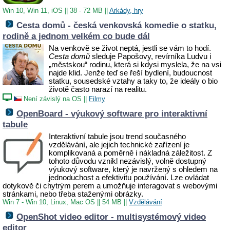
Win 10, Win 11, iOS
||
38 - 72 MB
||
Arkády, hry
Cesta domů - česká venkovská komedie o statku,
rodině a jednom velkém co bude dál
Na venkově se život neptá, jestli se vám to hodí.
Cesta domů
sleduje Papošovy, revírníka Ludvu i
„městskou“ rodinu, která si kdysi myslela, že na vsi
najde klid. Jenže teď se řeší bydlení, budoucnost
statku, sousedské vztahy a taky to, že ideály o bio
životě často narazí na realitu.
Není závislý na OS
||
Filmy
OpenBoard - výukový software pro interaktivní
tabule
Interaktivní tabule jsou trend současného
vzdělávání, ale jejich technické zařízení je
komplikovaná a poměrně i nákladná záležitost. Z
tohoto důvodu vznikl nezávislý, volně dostupný
výukový software, který je navržený s ohledem na
jednoduchost a efektivitu používání. Lze ovládat
dotykově či chytrým perem a umožňuje interagovat s webovými
stránkami, nebo třeba staženými obrázky.
Win 7 - Win 10, Linux, Mac OS
||
54 MB
||
Vzdělávání
OpenShot video editor - multisystémový video
editor