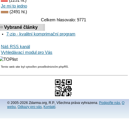
(2251 hl.)
Je mi to jedno
(2491 hl.)
Celkem hlasovalo: 9771
Vybrané články
7-zip - kvalitní komprimační program
Náš RSS kanál
Vyhledávací modul pro Vás
Tento web site byl vytvořen prostřednictvím phpRS.
© 2005-2026 Zdarma.org, R.P., Všechna práva vyhrazena.
Podpořte nás
,
O
webu
,
Odkazy pro vás
,
Kontakt
.