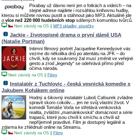
Pixabay už dávno není jen o fotkách a videích – na
stejné adrese najdete i rozsáhlou knihovnu hudby,
kterou si můžete rovnou pustit a stáhnout jako MP3. Aktuálně jde
o
více než 220 000 hudebních stop
sdílených komunitou tvůrců.
Není závislý na OS
||
MP3 skladby, písničky
Jackie - životopisné drama o první dámě USA
(Natalie Portman)
Intimní filmový portrét Jacqueline Kennedyové vás
vezme do několika dnů po atentátu na JFK – do
chvílí, kdy se soukromý žal musí změnit ve veřejné
gesto a zrod „legendy“ se odehrává přímo před
očima národa.
Není závislý na OS
||
Filmy
Instalatér z Tuchlovic - česká vesnická komedie s
Jakubem Kohákem online
Hodný a šikovný instalatér Luboš Cafourek zvládne
spravit skoro cokoliv… jen ne svůj vlastní život. V
komedii Tomáše Vorla se střetává venkovská
realita, zvláštní „mamánkovská“ domácnost a série
trapasů, které jsou chvíli k smíchu a chvíli až
nepříjemně pravdivé. Film je dostupný legálně a
zdarma ke zhlédnutí online na Streamu.
Není závislý na OS
||
Filmy