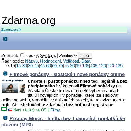
Zdarma.org
Zdarma.org
Zobrazit:
česky,
Systém
:
Řadit podle:
Názvu
,
Hodnocení
,
Velikosti
,
Data
,
|0-15|
15-30
|
30-45
|
45-60
|
60-75
|
75-90
|
90-105
|
105-120
|
120-135
|
Filmové pohádky - klasické i nové pohádky online
Chcete si pustit pohádku hned teď, legálně a bez
předplatného?
V kategorii
Filmové pohádky
na
iVysílání České televize najdete výběr známých
titulů i novějších TV pohádek, které lze sledovat
online na webu, v mobilu i v aplikacích pro chytré televize. A co je
nejlepší –
sledování je zdarma a bez nutnosti registrace
.
Není závislý na OS
||
Filmy
Pixabay Music - hudba bez licenčních poplatků ke
stažení (MP3)