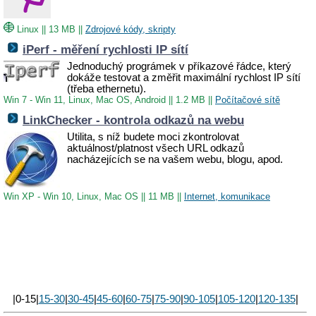
Linux
||
13 MB
||
Zdrojové kódy, skripty
iPerf - měření rychlosti IP sítí
Jednoduchý prográmek v příkazové řádce, který
dokáže testovat a změřit maximální rychlost IP sítí
(třeba ethernetu).
Win 7 - Win 11, Linux, Mac OS, Android
||
1.2 MB
||
Počítačové sítě
LinkChecker - kontrola odkazů na webu
Utilita, s níž budete moci zkontrolovat
aktuálnost/platnost všech URL odkazů
nacházejících se na vašem webu, blogu, apod.
Win XP - Win 10, Linux, Mac OS
||
11 MB
||
Internet, komunikace
|0-15|
15-30
|
30-45
|
45-60
|
60-75
|
75-90
|
90-105
|
105-120
|
120-135
|