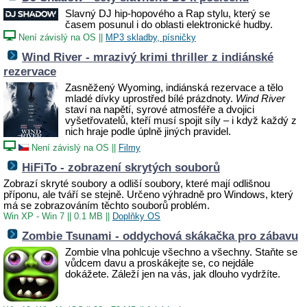
Slavný DJ hip-hopového a Rap stylu, který se
časem posunul i do oblasti elektronické hudby.
Není závislý na OS
||
MP3 skladby, písničky
Wind River - mrazivý krimi thriller z indiánské
rezervace
Zasněžený Wyoming, indiánská rezervace a tělo
mladé dívky uprostřed bílé prázdnoty.
Wind River
staví na napětí, syrové atmosféře a dvojici
vyšetřovatelů, kteří musí spojit síly – i když každý z
nich hraje podle úplně jiných pravidel.
Není závislý na OS
||
Filmy
HiFiTo - zobrazení skrytých souborů
Zobrazí skryté soubory a odliší soubory, které mají odlišnou
příponu, ale tváří se stejně. Určeno výhradně pro Windows, který
má se zobrazováním těchto souborů problém.
Win XP - Win 7
||
0.1 MB
||
Doplňky OS
Zombie Tsunami - oddychová skákačka pro zábavu
Zombie vlna pohlcuje všechno a všechny. Staňte se
vůdcem davu a proskákejte se, co nejdále
dokážete. Záleží jen na vás, jak dlouho vydržíte.