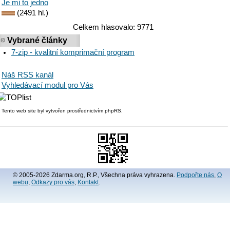
Je mi to jedno
(2491 hl.)
Celkem hlasovalo: 9771
Vybrané články
7-zip - kvalitní komprimační program
Náš RSS kanál
Vyhledávací modul pro Vás
Tento web site byl vytvořen prostřednictvím phpRS.
© 2005-2026 Zdarma.org, R.P., Všechna práva vyhrazena.
Podpořte nás
,
O
webu
,
Odkazy pro vás
,
Kontakt
.