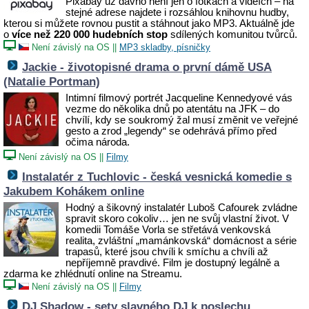
Pixabay už dávno není jen o fotkách a videích – na
stejné adrese najdete i rozsáhlou knihovnu hudby,
kterou si můžete rovnou pustit a stáhnout jako MP3. Aktuálně jde
o
více než 220 000 hudebních stop
sdílených komunitou tvůrců.
Není závislý na OS
||
MP3 skladby, písničky
Jackie - životopisné drama o první dámě USA
(Natalie Portman)
Intimní filmový portrét Jacqueline Kennedyové vás
vezme do několika dnů po atentátu na JFK – do
chvílí, kdy se soukromý žal musí změnit ve veřejné
gesto a zrod „legendy“ se odehrává přímo před
očima národa.
Není závislý na OS
||
Filmy
Instalatér z Tuchlovic - česká vesnická komedie s
Jakubem Kohákem online
Hodný a šikovný instalatér Luboš Cafourek zvládne
spravit skoro cokoliv… jen ne svůj vlastní život. V
komedii Tomáše Vorla se střetává venkovská
realita, zvláštní „mamánkovská“ domácnost a série
trapasů, které jsou chvíli k smíchu a chvíli až
nepříjemně pravdivé. Film je dostupný legálně a
zdarma ke zhlédnutí online na Streamu.
Není závislý na OS
||
Filmy
DJ Shadow - sety slavného DJ k poslechu