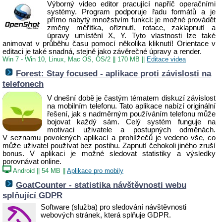
Výborný video editor pracující napříč operačními
systémy. Program podporuje řadu formátů a je
přímo nabytý množstvím funkcí: je možné provádět
změny měřítka, oříznutí, rotace, zaklapnutí a
úpravy umístění X, Y. Tyto vlastnosti lze také
animovat v průběhu času pomocí několika kliknutí! Orientace v
editaci je také snadná, stejně jako závěrečné úpravy a render.
Win 7 - Win 10, Linux, Mac OS, OS/2
||
170 MB
||
Editace videa
Forest: Stay focused - aplikace proti závislosti na
telefonech
V dnešní době je častým tématem diskuzí závislost
na mobilním telefonu. Tato aplikace nabízí originální
řešení, jak s nadměrným používáním telefonu může
bojovat každý sám. Celý systém funguje na
motivaci uživatele a postupných odměnách.
V seznamu povolených aplikací a prohlížečů je vedeno vše, co
může uživatel používat bez postihu. Zapnutí čehokoli jiného zruší
bonus. V aplikaci je možné sledovat statistiky a výsledky
porovnávat online.
Android
||
54 MB
||
Aplikace pro mobily
GoatCounter - statistika návštěvnosti webu
splňující GDPR
Software (služba) pro sledování návštěvnosti
webových stránek, která splňuje GDPR.