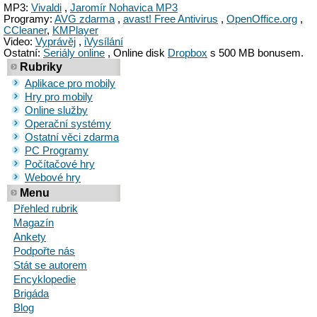
MP3:
Vivaldi
,
Jaromír Nohavica MP3
Programy:
AVG zdarma
,
avast! Free Antivirus
,
OpenOffice.org
,
CCleaner
,
KMPlayer
Video:
Vyprávěj
,
iVysílání
Ostatní:
Seriály online
, Online disk
Dropbox
s 500 MB bonusem.
Rubriky
Aplikace pro mobily
Hry pro mobily
Online služby
Operační systémy
Ostatní věci zdarma
PC Programy
Počítačové hry
Webové hry
Menu
Přehled rubrik
Magazín
Ankety
Podpořte nás
Stát se autorem
Encyklopedie
Brigáda
Blog