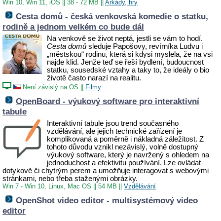
Win 10, Win 11, iOS
||
38 - 72 MB
||
Arkády, hry
Cesta domů - česká venkovská komedie o statku,
rodině a jednom velkém co bude dál
Na venkově se život neptá, jestli se vám to hodí.
Cesta domů
sleduje Papošovy, revírníka Ludvu i
„městskou“ rodinu, která si kdysi myslela, že na vsi
najde klid. Jenže teď se řeší bydlení, budoucnost
statku, sousedské vztahy a taky to, že ideály o bio
životě často narazí na realitu.
Není závislý na OS
||
Filmy
OpenBoard - výukový software pro interaktivní
tabule
Interaktivní tabule jsou trend současného
vzdělávání, ale jejich technické zařízení je
komplikovaná a poměrně i nákladná záležitost. Z
tohoto důvodu vznikl nezávislý, volně dostupný
výukový software, který je navržený s ohledem na
jednoduchost a efektivitu používání. Lze ovládat
dotykově či chytrým perem a umožňuje interagovat s webovými
stránkami, nebo třeba staženými obrázky.
Win 7 - Win 10, Linux, Mac OS
||
54 MB
||
Vzdělávání
OpenShot video editor - multisystémový video
editor