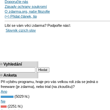
Doporučte nás
Zásady ochrany soukromí
O zdarma.org, naše filozofie
(+) Přidat článek, tip
Líbí se vám věci zdarma? Podpořte nás!:
Slovník cizích slov
Vyhledání
Anketa
Při výběru programu, hraje pro vás velkou roli zda se jedná o
freeware (je zdarma), nebo trial (na zkoušku)?
Ano
(5029 hl.)
Ne
(2251 hl.)