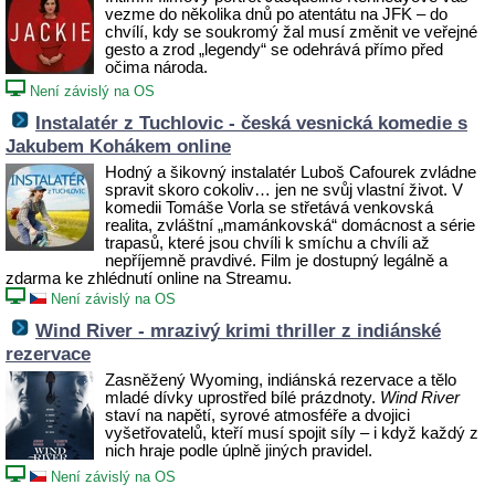
vezme do několika dnů po atentátu na JFK – do
chvílí, kdy se soukromý žal musí změnit ve veřejné
gesto a zrod „legendy“ se odehrává přímo před
očima národa.
Není závislý na OS
Instalatér z Tuchlovic - česká vesnická komedie s
Jakubem Kohákem online
Hodný a šikovný instalatér Luboš Cafourek zvládne
spravit skoro cokoliv… jen ne svůj vlastní život. V
komedii Tomáše Vorla se střetává venkovská
realita, zvláštní „mamánkovská“ domácnost a série
trapasů, které jsou chvíli k smíchu a chvíli až
nepříjemně pravdivé. Film je dostupný legálně a
zdarma ke zhlédnutí online na Streamu.
Není závislý na OS
Wind River - mrazivý krimi thriller z indiánské
rezervace
Zasněžený Wyoming, indiánská rezervace a tělo
mladé dívky uprostřed bílé prázdnoty.
Wind River
staví na napětí, syrové atmosféře a dvojici
vyšetřovatelů, kteří musí spojit síly – i když každý z
nich hraje podle úplně jiných pravidel.
Není závislý na OS