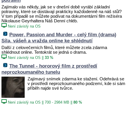
potravin
Zajímalo vás někdy, jak se v dnešní době vyrábí základní
potraviny, které se dostávají prakticky každodenně na náš stůl?
V tom případě se můžete podívat na dokumentární film režiséra
Nikolause Geyrhaltera Náš Denní chléb.
Není závislý na OS
Power, Passion and Murder - celý film (drama)
Síla, vášeň a vražda online ke shlédnutí
Další z celovečerních filmů, které můžete zcela zdarma
shlédnout online. Tentokrát se jedná o drama.
Není závislý na OS
||
33 %
The Tunnel - hororový film z prostředí
neprozkoumaného tunelu
Zajímavý snímek zdarma ke stažení. Odehrává se
v prostředí neprozkoumaného podzemí, kde si sám
příběh najde své tvůrce.
Není závislý na OS
||
700 - 2984 MB
||
80 %