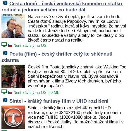
Cesta domů - česká venkovská komedie o statku,
rodině a jednom velkém co bude dál
Na venkově se život neptá, jestli se vám to hodí.
Cesta domů
sleduje Papošovy, revírníka Ludvu i
„městskou“ rodinu, která si kdysi myslela, že na vsi
najde klid. Jenže teď se řeší bydlení, budoucnost
statku, sousedské vztahy a taky to, že ideály o bio
životě často narazí na realitu.
Není závislý na OS
Pouta (film) - český thriller celý ke shlédnutí
zdarma
Český film Pouta (anglicky známý jako Walking Too
Fast) z prostředí 80. let 20. století s
příslušníkem
Státní bezpečnosti v hlavní roli. Bývá obsahově
přirovnáván k filmu Životy těch druhých, byť jeho
vyznění je opačné.
Není závislý na OS
||
0 MB
Sintel - krátký fantasy film v UHD rozlišení
Sintel je krátký fim ukazující 4K neboli UHD
rozlišení, což je 3840×2160 pixelů, tedy mnohem
více než FullHD (1920×1080 pixelů). Jsou k
dispozici i české titulky. Je možné stažení filmu i v
nižších rozlišeních.