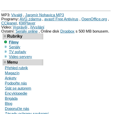
MP3:
Vivaldi
,
Jaromír Nohavica MP3
Programy:
AVG zdarma
,
avast! Free Antivirus
,
OpenOffice.org
,
CCleaner
,
KMPlayer
Video:
Vyprávěj
,
iVysílání
Ostatní:
Seriály online
, Online disk
Dropbox
s 500 MB bonusem.
Rubriky
Filmy
Seriály
TV pořady
Video servery
Menu
Přehled rubrik
Magazín
Ankety
Podpořte nás
Stát se autorem
Encyklopedie
Brigáda
Blog
Doporučte nás
Zásady ochrany soukromí