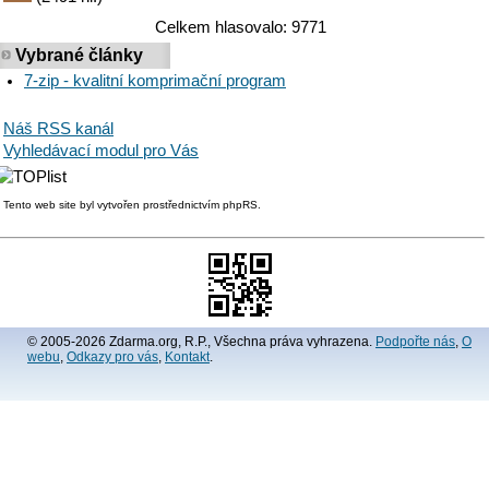
Celkem hlasovalo: 9771
Vybrané články
7-zip - kvalitní komprimační program
Náš RSS kanál
Vyhledávací modul pro Vás
Tento web site byl vytvořen prostřednictvím phpRS.
© 2005-2026 Zdarma.org, R.P., Všechna práva vyhrazena.
Podpořte nás
,
O
webu
,
Odkazy pro vás
,
Kontakt
.