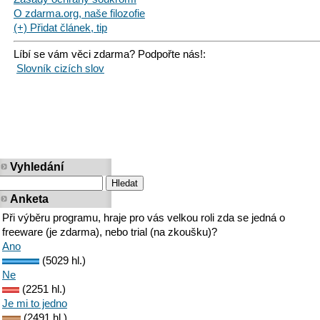
O zdarma.org, naše filozofie
(+) Přidat článek, tip
Líbí se vám věci zdarma? Podpořte nás!:
Slovník cizích slov
Vyhledání
Anketa
Při výběru programu, hraje pro vás velkou roli zda se jedná o
freeware (je zdarma), nebo trial (na zkoušku)?
Ano
(5029 hl.)
Ne
(2251 hl.)
Je mi to jedno
(2491 hl.)