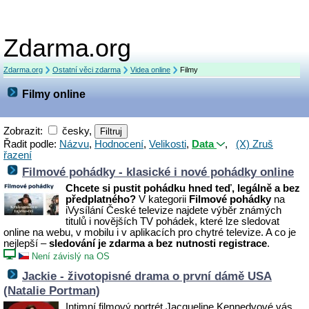
Zdarma.org
Zdarma.org
Ostatní věci zdarma
Videa online
Filmy
Filmy online
Zobrazit:
česky,
Řadit podle:
Názvu
,
Hodnocení
,
Velikosti
,
Data
,
(X) Zruš
řazení
Filmové pohádky - klasické i nové pohádky online
Chcete si pustit pohádku hned teď, legálně a bez
předplatného?
V kategorii
Filmové pohádky
na
iVysílání České televize najdete výběr známých
titulů i novějších TV pohádek, které lze sledovat
online na webu, v mobilu i v aplikacích pro chytré televize. A co je
nejlepší –
sledování je zdarma a bez nutnosti registrace
.
Není závislý na OS
Jackie - životopisné drama o první dámě USA
(Natalie Portman)
Intimní filmový portrét Jacqueline Kennedyové vás