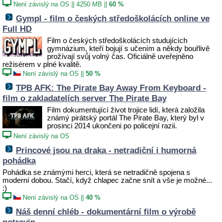
Není závislý na OS
||
4250 MB
||
60 %
Gympl - film o českých středoškolácích online ve
Full HD
Film o českých středoškolácích studujících
gymnázium, kteří bojují s učením a někdy bouřlivě
prožívají svůj volný čas. Oficiálně uveřejněno
režisérem v plné kvalitě.
Není závislý na OS
||
50 %
TPB AFK: The Pirate Bay Away From Keyboard -
film o zakladatelích server The Pirate Bay
Film dokumentující život trojice lidí, která založila
známý pirátský portál The Pirate Bay, který byl v
prosinci 2014 ukončeni po policejní razii.
Není závislý na OS
Princové jsou na draka - netradiční i humorná
pohádka
Pohádka se známými herci, která se netradičně spojena s
moderní dobou. Stačí, když chlapec začne snít a vše je možné...
:)
Není závislý na OS
||
40 %
Náš denní chléb - dokumentární film o výrobě