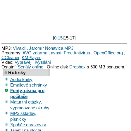
|
0-15
|15-17|
MP3:
Vivaldi
,
Jaromír Nohavica MP3
Programy:
AVG zdarma
,
avast! Free Antivirus
,
OpenOffice.org
,
CCleaner
,
KMPlayer
Video:
Vyprávěj
,
iVysílání
Ostatní:
Seriály online
, Online disk
Dropbox
s 500 MB bonusem.
Rubriky
Audio knihy
Emailové schránky
Fonty, písma pro
počítače
Maturitní otázky,
vypracované okruhy
MP3 skladby,
písničky
Spořiče obrazovky
Tapety na plochu