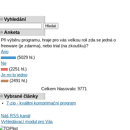
Vyhledání
Anketa
Při výběru programu, hraje pro vás velkou roli zda se jedná o
freeware (je zdarma), nebo trial (na zkoušku)?
Ano
(5029 hl.)
Ne
(2251 hl.)
Je mi to jedno
(2491 hl.)
Celkem hlasovalo: 9771
Vybrané články
7-zip - kvalitní komprimační program
Náš RSS kanál
Vyhledávací modul pro Vás