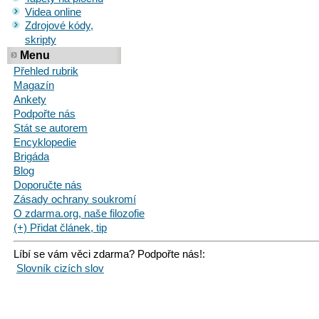
Videa online
Zdrojové kódy,
skripty
Menu
Přehled rubrik
Magazín
Ankety
Podpořte nás
Stát se autorem
Encyklopedie
Brigáda
Blog
Doporučte nás
Zásady ochrany soukromí
O zdarma.org, naše filozofie
(+) Přidat článek, tip
Líbí se vám věci zdarma? Podpořte nás!:
Slovník cizích slov