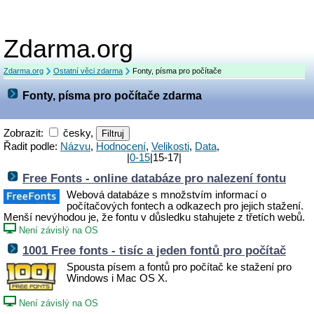
Zdarma.org
Zdarma.org
Ostatní věci zdarma
Fonty, písma pro počítače
Fonty, písma pro počítače zdarma
Zobrazit:
česky,
Řadit podle:
Názvu
,
Hodnocení
,
Velikosti
,
Data
,
|
0-15
|15-17|
Free Fonts - online databáze pro nalezení fontu
Webová databáze s množstvím informací o
počítačových fontech a odkazech pro jejich stažení.
Menší nevýhodou je, že fontu v důsledku stahujete z třetích webů.
Není závislý na OS
1001 Free fonts - tisíc a jeden fontů pro počítač
Spousta písem a fontů pro počítač ke stažení pro
Windows i Mac OS X.
Není závislý na OS