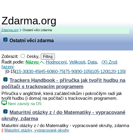
Zdarma.org
Zdarma.org
Ostatní věci zdarma
Ostatní věci zdarma
Zobrazit:
česky,
Řadit podle:
Názvu
,
Hodnocení
,
Velikosti
,
Data
,
(X) Zruš
řazení
|0-15|
15-30
|
30-45
|
45-60
|
60-75
|
75-90
|
90-105
|
105-120
|
120-135
|
Trackers Handbook - příručka jak tvořit hudbu na
počítači s trackovacím programem
Příručka v angličtině, která začátečníkům i pokročilým radí jak
tvořit hudbu (i doma) na počítači s trackovacím programem.
Není závislý na OS
Maturitní otázky z / do Matematiky - vypracované
okruhy, zdarma
Maturitní otázky z / do Matematiky - vypracované okruhy, zdarma
||
Maturitní otázky, vypracované okruhy