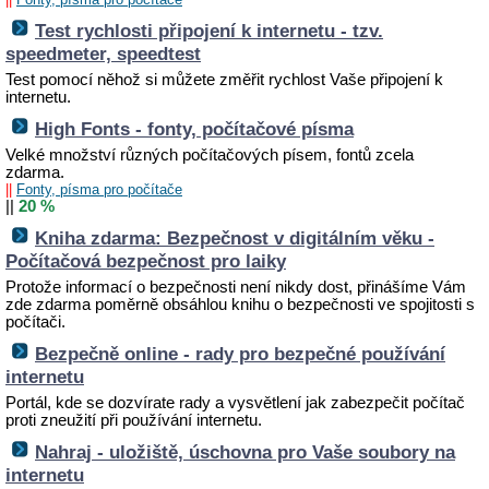
Test rychlosti připojení k internetu - tzv.
speedmeter, speedtest
Test pomocí něhož si můžete změřit rychlost Vaše připojení k
internetu.
High Fonts - fonty, počítačové písma
Velké množství různých počítačových písem, fontů zcela
zdarma.
||
Fonty, písma pro počítače
||
20 %
Kniha zdarma: Bezpečnost v digitálním věku -
Počítačová bezpečnost pro laiky
Protože informací o bezpečnosti není nikdy dost, přinášíme Vám
zde zdarma poměrně obsáhlou knihu o bezpečnosti ve spojitosti s
počítači.
Bezpečně online - rady pro bezpečné používání
internetu
Portál, kde se dozvírate rady a vysvětlení jak zabezpečit počítač
proti zneužití při používání internetu.
Nahraj - uložiště, úschovna pro Vaše soubory na
internetu