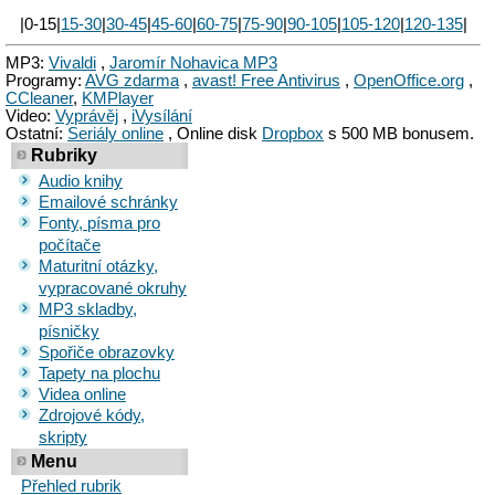
|0-15|
15-30
|
30-45
|
45-60
|
60-75
|
75-90
|
90-105
|
105-120
|
120-135
|
MP3:
Vivaldi
,
Jaromír Nohavica MP3
Programy:
AVG zdarma
,
avast! Free Antivirus
,
OpenOffice.org
,
CCleaner
,
KMPlayer
Video:
Vyprávěj
,
iVysílání
Ostatní:
Seriály online
, Online disk
Dropbox
s 500 MB bonusem.
Rubriky
Audio knihy
Emailové schránky
Fonty, písma pro
počítače
Maturitní otázky,
vypracované okruhy
MP3 skladby,
písničky
Spořiče obrazovky
Tapety na plochu
Videa online
Zdrojové kódy,
skripty
Menu
Přehled rubrik