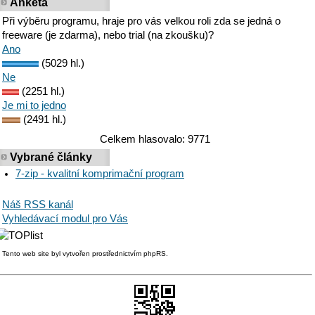
Anketa
Při výběru programu, hraje pro vás velkou roli zda se jedná o
freeware (je zdarma), nebo trial (na zkoušku)?
Ano
(5029 hl.)
Ne
(2251 hl.)
Je mi to jedno
(2491 hl.)
Celkem hlasovalo: 9771
Vybrané články
7-zip - kvalitní komprimační program
Náš RSS kanál
Vyhledávací modul pro Vás
Tento web site byl vytvořen prostřednictvím phpRS.