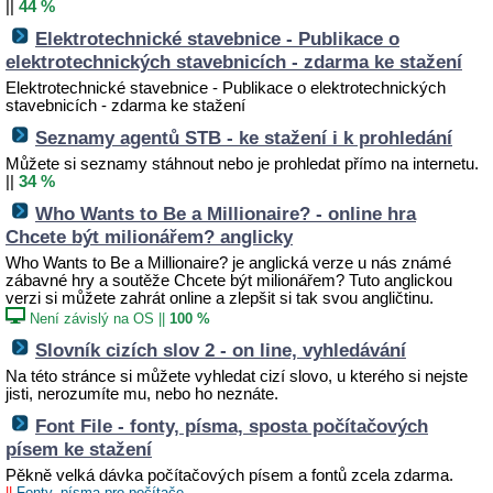
||
44 %
Elektrotechnické stavebnice - Publikace o
elektrotechnických stavebnicích - zdarma ke stažení
Elektrotechnické stavebnice - Publikace o elektrotechnických
stavebnicích - zdarma ke stažení
Seznamy agentů STB - ke stažení i k prohledání
Můžete si seznamy stáhnout nebo je prohledat přímo na internetu.
||
34 %
Who Wants to Be a Millionaire? - online hra
Chcete být milionářem? anglicky
Who Wants to Be a Millionaire? je anglická verze u nás známé
zábavné hry a soutěže Chcete být milionářem? Tuto anglickou
verzi si můžete zahrát online a zlepšit si tak svou angličtinu.
Není závislý na OS
||
100 %
Slovník cizích slov 2 - on line, vyhledávání
Na této stránce si můžete vyhledat cizí slovo, u kterého si nejste
jisti, nerozumíte mu, nebo ho neznáte.
Font File - fonty, písma, sposta počítačových
písem ke stažení
Pěkně velká dávka počítačových písem a fontů zcela zdarma.
||
Fonty, písma pro počítače