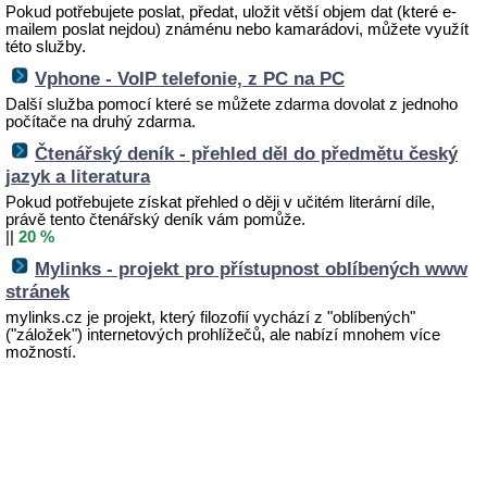
Pokud potřebujete poslat, předat, uložit větší objem dat (které e-
mailem poslat nejdou) známénu nebo kamarádovi, můžete využít
této služby.
Vphone - VoIP telefonie, z PC na PC
Další služba pomocí které se můžete zdarma dovolat z jednoho
počítače na druhý zdarma.
Čtenářský deník - přehled děl do předmětu český
jazyk a literatura
Pokud potřebujete získat přehled o ději v učitém literární díle,
právě tento čtenářský deník vám pomůže.
||
20 %
Mylinks - projekt pro přístupnost oblíbených www
stránek
mylinks.cz je projekt, který filozofií vychází z "oblíbených"
("záložek") internetových prohlížečů, ale nabízí mnohem více
možností.