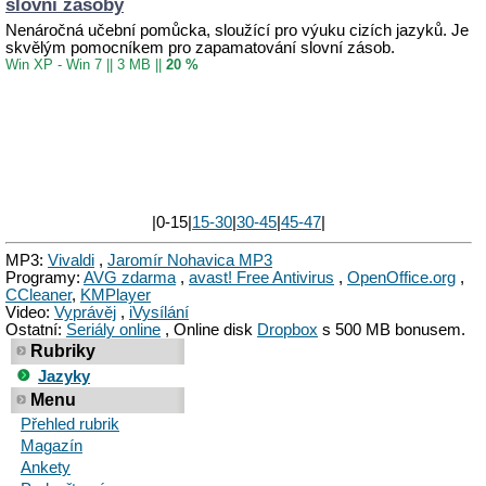
slovní zásoby
Nenáročná učební pomůcka, sloužící pro výuku cizích jazyků. Je
skvělým pomocníkem pro zapamatování slovní zásob.
Win XP - Win 7
||
3 MB
||
20 %
|0-15|
15-30
|
30-45
|
45-47
|
MP3:
Vivaldi
,
Jaromír Nohavica MP3
Programy:
AVG zdarma
,
avast! Free Antivirus
,
OpenOffice.org
,
CCleaner
,
KMPlayer
Video:
Vyprávěj
,
iVysílání
Ostatní:
Seriály online
, Online disk
Dropbox
s 500 MB bonusem.
Rubriky
Jazyky
Menu
Přehled rubrik
Magazín
Ankety