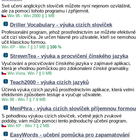
Své učení anglických slovíček můžete nyní nejenom ozvláštnit,
ale za pomoci tohoto programu i zpříjemnit.
Win 95 - Win 2000
||
1 MB
Driller Vocabulary - výuka cizích slovíček
Profesionální program, jehož prostřednictvím se můžete efektivně
učit cizí slovíčka. Je určen hlavně pro uživatele, kteří se nemohou
učit klasickou formou.
Win XP - Win 7
||
17 MB
||
100 %
StrewnTea - výuka a procvičení čínského jazyka
Vyučování a procvičování čínského jazyka v zajímavé aplikaci,
která je vhodnou pomůckou pro zdokonalení čínské gramatiky.
Win Vista, Win 7
||
0 MB
Teach2000 - výuka cizích jazyků
Účinná výuka cizích jazyků prostřednictvím aplikace, která velmi
efektivním způsobem testuje a vyučuje uživatele.
Win 98 - Win 7
||
7.9 MB
MenPhra - výuka cizích slovíček příjemnou formou
S pohodlnou výukou cizích slovíček, včetně jejich zvukové
podoby, vám může pomoci tento jednoduchý učební program.
Win XP - Win 7
||
2 MB
EasyWords - učební pomůcka pro zapamatování