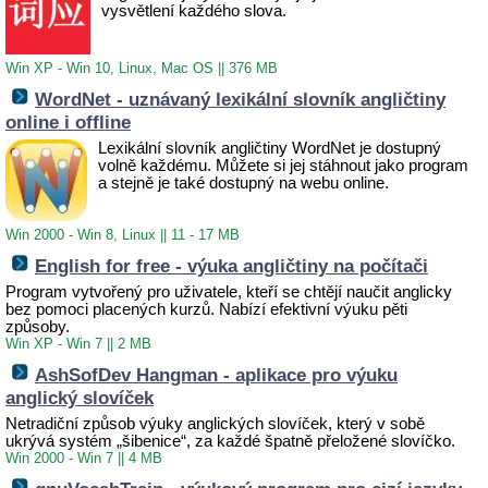
vysvětlení každého slova.
Win XP - Win 10, Linux, Mac OS
||
376 MB
WordNet - uznávaný lexikální slovník angličtiny
online i offline
Lexikální slovník angličtiny WordNet je dostupný
volně každému. Můžete si jej stáhnout jako program
a stejně je také dostupný na webu online.
Win 2000 - Win 8, Linux
||
11 - 17 MB
English for free - výuka angličtiny na počítači
Program vytvořený pro uživatele, kteří se chtějí naučit anglicky
bez pomoci placených kurzů. Nabízí efektivní výuku pěti
způsoby.
Win XP - Win 7
||
2 MB
AshSofDev Hangman - aplikace pro výuku
anglický slovíček
Netradiční způsob výuky anglických slovíček, který v sobě
ukrývá systém „šibenice“, za každé špatně přeložené slovíčko.
Win 2000 - Win 7
||
4 MB