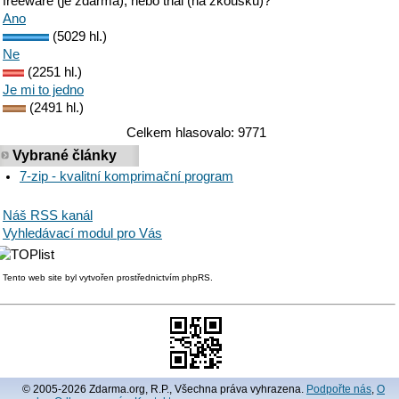
freeware (je zdarma), nebo trial (na zkoušku)?
Ano
(5029 hl.)
Ne
(2251 hl.)
Je mi to jedno
(2491 hl.)
Celkem hlasovalo: 9771
Vybrané články
7-zip - kvalitní komprimační program
Náš RSS kanál
Vyhledávací modul pro Vás
Tento web site byl vytvořen prostřednictvím phpRS.
© 2005-2026 Zdarma.org, R.P., Všechna práva vyhrazena.
Podpořte nás
,
O