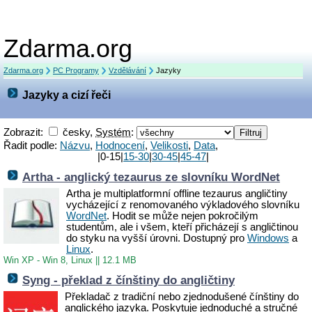
Zdarma.org
Zdarma.org
PC Programy
Vzdělávání
Jazyky
Jazyky a cizí řeči
Zobrazit:
česky,
Systém
:
Řadit podle:
Názvu
,
Hodnocení
,
Velikosti
,
Data
,
|0-15|
15-30
|
30-45
|
45-47
|
Artha - anglický tezaurus ze slovníku WordNet
Artha je multiplatformní offline tezaurus angličtiny
vycházející z renomovaného výkladového slovníku
WordNet
. Hodit se může nejen pokročilým
studentům, ale i všem, kteří přicházejí s angličtinou
do styku na vyšší úrovni. Dostupný pro
Windows
a
Linux
.
Win XP - Win 8, Linux
||
12.1 MB
Syng - překlad z čínštiny do angličtiny
Překladač z tradiční nebo zjednodušené čínštiny do
anglického jazyka. Poskytuje jednoduché a stručné