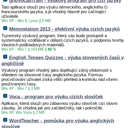
gnuVocabTrain - výukový program pro cizí jazyky
Tato aplikace slouží pro výuku německého, anglického či
francouzského jazyka, a je vhodný hlavně pro začínající
uživatele.
Win XP - Win 8, Linux
||
0 MB
Memostation 2013 - efektivní výuka cizích jazyků
Tuzemský výukový program, který vás bude postupně a
systematicky vzdělávat v oblasti cizích jazyků, s podporou tvorby
vlastních podkladových materiálů.
Win XP - Win 7
||
103 MB
||
80 %
English Tenses Quizzes - výuka slovesných časů v
angličtině
Výukový program vhodný jako doplňující zdroj vědomostí s
ohledem na slovesné časy anglického jazyka. Formou
procvičování uživatel získá větší přehled a kontrolu nad všemi
používanými časy.
Win XP - Win 7
||
3 MB
Voca - program pro výuku cizích slovíček
Aplikace, která slouží pro zábavnou výuku slovíček cizí slovní
zásoby. Je vhodná jak pro začátečníky, tak i pokročilé.
Win XP, Win Vista
||
2 MB
WordTeacher - pomůcka pro výuku anglických
slovíček