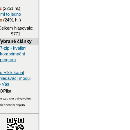
(2251 hl.)
 mi to jedno
(2491 hl.)
Celkem hlasovalo:
9771
Vybrané články
7-zip - kvalitní
komprimační
program
š RSS kanál
hledávací modul
o Vás
o web site byl vytvořen
střednictvím phpRS.