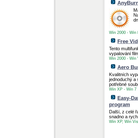
AnyBurn
Ma
Na
dn
Win 2000 - Win 
Free Vi
Tento multifu
vypalování fil
Win 2000 - Win 
Aero Bu
Kvalitních vyp
jednoduchý a 
potřebné soub
Win XP - Win 7
Easy-Dat
program
Další, z celé 
snadno a rych
Win XP, Win Vis