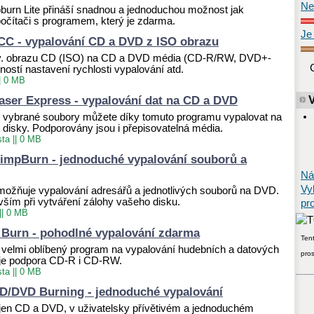
Ne
burn Lite přináší snadnou a jednoduchou možnost jak
počítači s programem, který je zdarma.
Je
C - vypalování CD a DVD z ISO obrazu
zv. obrazu CD (ISO) na CD a DVD média (CD-R/RW, DVD+-
ostí nastavení rychlosti vypalování atd.
|
0 MB
aser Express - vypalování dat na CD a DVD
vybrané soubory můžete díky tomuto programu vypalovat na
isky. Podporovány jsou i přepisovatelná média.
sta
||
0 MB
SimpBurn - jednoduché vypalování souborů a
Ná
Vy
 umožňuje vypalování adresářů a jednotlivých souborů na DVD.
ším při vytváření zálohy vašeho disku.
pr
||
0 MB
 Burn - pohodlné vypalování zdarma
Tent
velmi oblíbený program na vypalování hudebních a datových
pro
 je podpora CD-R i CD-RW.
sta
||
0 MB
/DVD Burning - jednoduché vypalování
jen CD a DVD, v uživatelsky přívětivém a jednoduchém