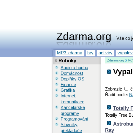
Zdarma.org
Vše co j
MP3 zdarma
hry
antiviry
vypalo
Rubriky
Zdarma.org
PC
Audio a hudba
Vypal
Domácnost
Doplňky OS
Finance
Zobrazit:
č
Grafika
Řadit podle:
N
Internet,
komunikace
Kancelářské
Totally
programy
Totally Free B
Programování
Astrobur
Slovníky,
Ray
překladače