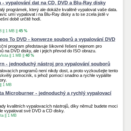
 - vypalování dat na CD, DVD a Blu-Ray disky
lý prográmek, který ale dokáže kvalitně vypalovat vaše data.
víc umí vypalovat i na Blu-Ray disky a to se zcela jistě v
ešní době určitě hodí.
8
||
1 MB
||
45 %
deos To DVD - konverze souborů a vypalování DVD
nkční program představuje šikovné řešení nejenom pro
mů na DVD disky, ale i jejich převod do ISO obrazu.
Vista
||
1 MB
||
40 %
rn - jednoduchý nástroj pro vypalování souborů
alovacích programů není nikdy dost, a proto vyzkoušejte tento
skvělý pomocník, s jehož pomocí snadno a rychle vypálíte
ory.
||
1 MB
a Microburner - jednoduchý a rychlý vypalovací
řady kvalitních vypalovacích nástrojů, díky němuž budete moci
le vypalovat své DVD a CD disky.
ta
||
1 MB