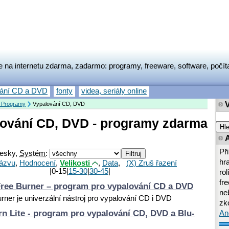
e na internetu zdarma, zadarmo: programy, freeware, software, počít
vání CD a DVD
fonty
videa, seriály online
 Programy
Vypalování CD, DVD
ování CD, DVD - programy zdarma
Př
esky,
Systém
:
hr
ázvu
,
Hodnocení
,
Velikosti
,
Data
,
(X) Zruš řazení
|0-15|
15-30
|
30-45
|
rol
fr
 Free Burner – program pro vypalování CD a DVD
neb
urner je univerzální nástroj pro vypalování CD i DVD
zk
n Lite - program pro vypalování CD, DVD a Blu-
An