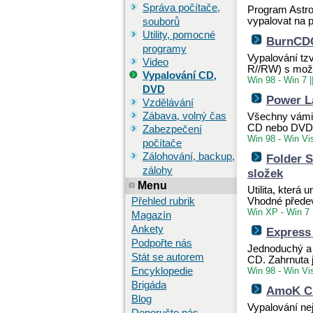
Správa počítače,
Program Astro
vypalovat na 
souborů
Utility, pomocné
BurnCDC
programy
Vypalování t
Video
R//RW) s možn
Vypalování CD,
Win 98 - Win 7
|
DVD
Power L
Vzdělávání
Zábava, volný čas
Všechny vámi 
CD nebo DVD d
Zabezpečení
Win 98 - Win Vi
počítače
Zálohování, backup,
Folder 
zálohy
složek
Menu
Utilita, která
Přehled rubrik
Vhodné předev
Win XP - Win 7
Magazín
Ankety
Express
Podpořte nás
Jednoduchý a 
Stát se autorem
CD. Zahrnuta
Encyklopedie
Win 98 - Win Vi
Brigáda
AmoK CD
Blog
Vypalování ne