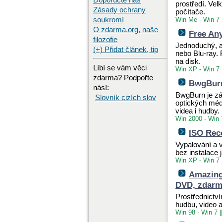
Doporučte nás
prostředí. Vel
Zásady ochrany
počítače.
soukromí
Win Me - Win 7
O zdarma.org, naše
Free Any
filozofie
Jednoduchý, a
(+) Přidat článek, tip
nebo Blu-ray.
na disk.
Líbí se vám věci
Win XP - Win 7
zdarma? Podpořte
BwgBurn
nás!:
BwgBurn je zá
Slovník cizích slov
optických médi
videa i hudby.
Win 2000 - Win 
ISO Rec
Vypalování a 
bez instalace
Win XP - Win 7
Amazing
DVD, zdar
Prostřednictví
hudbu, video 
Win 98 - Win 7
|