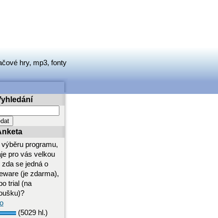
ačové hry, mp3, fonty
Vyhledání
Anketa
i výběru programu,
aje pro vás velkou
i zda se jedná o
eeware (je zdarma),
o trial (na
oušku)?
o
(5029 hl.)