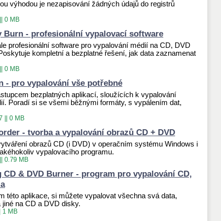
kou výhodou je nezapisování žádných údajů do registrů
||
0 MB
 Burn - profesionální vypalovací software
le profesionální software pro vypalování médií na CD, DVD
 Poskytuje kompletní a bezplatné řešení, jak data zaznamenat
||
0 MB
 - pro vypalování vše potřebné
stupcem bezplatných aplikací, sloužících k vypalování
í. Poradí si se všemi běžnými formáty, s vypálením dat,
7
||
0 MB
order - tvorba a vypalování obrazů CD + DVD
vytváření obrazů CD (i DVD) v operačním systému Windows i
 jakéhokoliv vypalovacího programu.
||
0.79 MB
 CD & DVD Burner - program pro vypalování CD,
ma
m této aplikace, si můžete vypalovat všechna svá data,
a jiné na CD a DVD disky.
|
1 MB