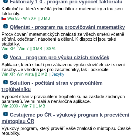
Faktorialy 1.0 - program pro výpočet faktoriálů
Kalkulačka, která spočítá jednu látku z matematiky a tou jsou
faktoriály.
Win 95 - Win XP
||
0 MB
QMentat - program na procvičování matematiky
Procvičování matematických znalostí ze všech směrů včetně
sčítání, odečítání, násobení a dělení. K dispozici jsou také
statistiky.
Win XP - Win 7
||
0 MB
||
80 %
Voca - program pro výuku cizích slovíček
Aplikace, která slouží pro zábavnou výuku slovíček cizí slovní
zásoby. Je vhodná jak pro začátečníky, tak i pokročilé.
Win XP, Win Vista
||
2 MB
||
Jazyky
Solution - počítání stran v pravoúhlém
trojúhelníku
Výpočet stran v pravoúhlém trojúhelníku na základě zadaných
parametrů. Velmi malá a nenáročná aplikace.
Win 2000 - Win 7
||
1 MB
Cestujeme po ČR - výukový program k procvičení
místopisu ČR
Výukový program, který prověří vaše znalosti o místopisu České
republiky.