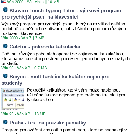
Win 2000 - Win Vista
||
10 MB
Klavaro Touch Typing Tutor - výukový program
pro rychlejší psaní na klávesnici
Výukový program pro rychlejší psaní, který na rozdíl od dalšího
podobně zaměřeného softwaru, nabízí širokou podporu různých
rozložení klávesnice.
Win 2000 - Win 7
||
7 MB
Calctor - pokročilá kalkulačka
Počítání různých početních operací se zajímavou kalkulačkou,
která nabízí unikátní prostředí pro řešení jednoduchých i složitých
příkladů.
Win 95 - Win XP
||
0.7 MB
Sicyon - multifunkční kalkulátor nejen pro
studenty
Pokročilý kalkulátor, který vám může nabídnout
užitečné funkce nejenom pro matematiku, ale i pro
fyziku a chemii.
Win 95 - Win XP
||
13 MB
Praha - test na pražské památky
Program pro ověření znalostí o památkách, které se nacházejí v