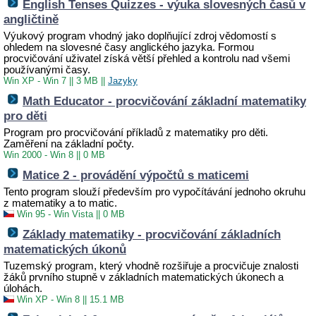
English Tenses Quizzes - výuka slovesných časů v
angličtině
Výukový program vhodný jako doplňující zdroj vědomostí s
ohledem na slovesné časy anglického jazyka. Formou
procvičování uživatel získá větší přehled a kontrolu nad všemi
používanými časy.
Win XP - Win 7
||
3 MB
||
Jazyky
Math Educator - procvičování základní matematiky
pro děti
Program pro procvičování příkladů z matematiky pro děti.
Zaměření na základní počty.
Win 2000 - Win 8
||
0 MB
Matice 2 - provádění výpočtů s maticemi
Tento program slouží především pro vypočítávání jednoho okruhu
z matematiky a to matic.
Win 95 - Win Vista
||
0 MB
Základy matematiky - procvičování základních
matematických úkonů
Tuzemský program, který vhodně rozšiřuje a procvičuje znalosti
žáků prvního stupně v základních matematických úkonech a
úlohách.
Win XP - Win 8
||
15.1 MB