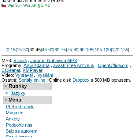
našem hlavním městě v Praze.
Win 98 - Win XP
||
1 MB
|
0-15
|
15-30
|30-45|
45-60
|
60-75
|
75-90
|
90-105
|
105-120
|
120-135
|
MP3:
Vivaldi
,
Jaromír Nohavica MP3
Programy:
AVG zdarma
,
avast! Free Antivirus
,
OpenOffice.org
,
CCleaner
,
KMPlayer
Video:
Vyprávěj
,
iVysílání
Ostatní:
Seriály online
, Online disk
Dropbox
s 500 MB bonusem.
Rubriky
Jazyky
Menu
Přehled rubrik
Magazín
Ankety
Podpořte nás
Stát se autorem