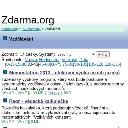
Zdarma.org
Zdarma.org
PC Programy
Vzdělávání
Vzdělávání
Zobrazit:
česky,
Systém
:
Řadit podle:
Názvu
,
Hodnocení
,
Velikosti
,
Data
,
|
0-15
|
15-30
|30-45|
45-60
|
60-75
|
75-90
|
90-105
|
105-120
|
120-135
|
Memostation 2013 - efektivní výuka cizích jazyků
Tuzemský výukový program, který vás bude postupně a
systematicky vzdělávat v oblasti cizích jazyků, s podporou tvorby
vlastních podkladových materiálů.
Win XP - Win 7
||
103 MB
||
Jazyky
||
80 %
Reor - vědecká kalkulačka
Pokročila kalkulačka, která podporuje vědecké, finanční a
statistické funkce. Umí vykreslovat grafy a obsahuje spoustu
matematických i fyzikálních konstant.
Win XP - Win 7
||
6 MB