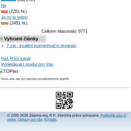
Ne
(2251 hl.)
Je mi to jedno
(2491 hl.)
Celkem hlasovalo: 9771
Vybrané články
7-zip - kvalitní komprimační program
Náš RSS kanál
Vyhledávací modul pro Vás
Tento web site byl vytvořen prostřednictvím phpRS.
© 2005-2026 Zdarma.org, R.P., Všechna práva vyhrazena.
Podpořte nás
,
O
webu
,
Odkazy pro vás
,
Kontakt
.