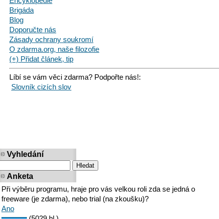
Encyklopedie
Brigáda
Blog
Doporučte nás
Zásady ochrany soukromí
O zdarma.org, naše filozofie
(+) Přidat článek, tip
Líbí se vám věci zdarma? Podpořte nás!:
Slovník cizích slov
Vyhledání
Anketa
Při výběru programu, hraje pro vás velkou roli zda se jedná o
freeware (je zdarma), nebo trial (na zkoušku)?
Ano
(5029 hl.)