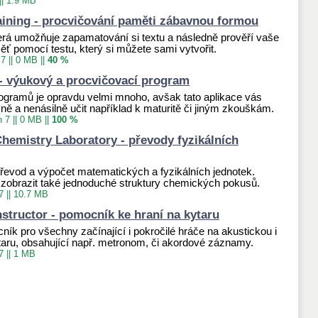
||
1.9 MB
aining - procvičování paměti zábavnou formou
terá umožňuje zapamatování si textu a následně prověří vaše
ěť pomocí testu, který si můžete sami vytvořit.
 7
||
0 MB
||
40 %
 - výukový a procvičovací program
gramů je opravdu velmi mnoho, avšak tato aplikace vás
ně a nenásilně učit například k maturitě či jiným zkouškám.
n 7
||
0 MB
||
100 %
Chemistry Laboratory - převody fyzikálních
řevod a výpočet matematických a fyzikálních jednotek.
zobrazit také jednoduché struktury chemických pokusů.
7
||
10.7 MB
nstructor - pomocník ke hraní na kytaru
ík pro všechny začínající i pokročilé hráče na akustickou i
ytaru, obsahující např. metronom, či akordové záznamy.
7
||
1 MB