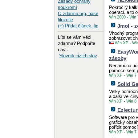
HEXelon
Zásady ochrany
soukromí
Pokročilý kalk
operací, a to 
O zdarma.org, naše
Win 2000 - Win 
filozofie
Jmol - 
(+) Přidat článek, tip
Vhodný progra
Líbí se vám věci
zobrazovat ch
Win XP - Wi
zdarma? Podpořte
nás!:
EasyWor
Slovník cizích slov
zásoby
Nenáročná uče
pomocníkem p
Win XP - Win 7
Solid G
Velký pomocní
a další veliči
Win XP - Win 8
Ezlectur
Software pro 
grafický obsa
pořídit pomocí
Win XP - Win 7