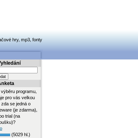
ačové hry, mp3, fonty
Vyhledání
Anketa
i výběru programu,
aje pro vás velkou
i zda se jedná o
eeware (je zdarma),
o trial (na
oušku)?
o
(5029 hl.)