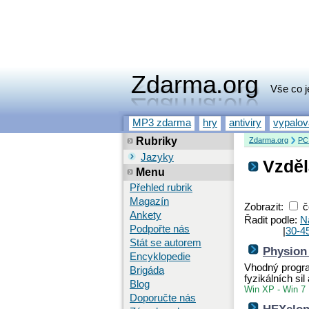
Zdarma.org
Vše co j
MP3 zdarma
hry
antiviry
vypalo
Rubriky
Zdarma.org
PC
Jazyky
Vzděl
Menu
Přehled rubrik
Magazín
Zobrazit:
č
Ankety
Řadit podle:
N
Podpořte nás
|
30-4
Stát se autorem
Physion 
Encyklopedie
Vhodný progra
Brigáda
fyzikálních si
Blog
Win XP - Win 7
Doporučte nás