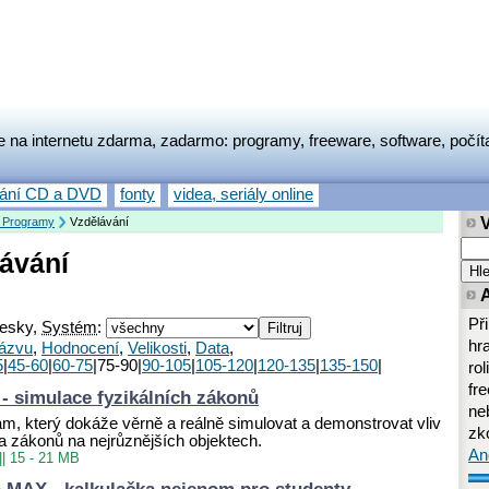
e na internetu zdarma, zadarmo: programy, freeware, software, počít
vání CD a DVD
fonty
videa, seriály online
 Programy
Vzdělávání
ávání
Př
esky,
Systém
:
hr
ázvu
,
Hodnocení
,
Velikosti
,
Data
,
5
|
45-60
|
60-75
|75-90|
90-105
|
105-120
|
120-135
|
135-150
|
rol
fr
- simulace fyzikálních zákonů
neb
m, který dokáže věrně a reálně simulovat a demonstrovat vliv
zk
l a zákonů na nejrůznějších objektech.
An
||
15 - 21 MB