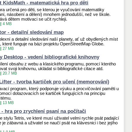
 KidsMath - matematická hra pro děti
ra určená pro děti, se kterou je vyučování matematiky
tání, násobení a dělení) mnohem jednodušší, než ve škole.
ává dětem motivaci se učit rychleji.
||
4 MB
or - detailní sledování map
xní a detailní sledování naší planety, ať už obydlených míst
n, které funguje na bázi projektu OpenStreetMap Globe.
||
27 MB
 Desktop - vedení bibliografické knihovny
lení obsahu z webu a klasického programu, pomocí kterého
at svoji knihovnu, ukládat si bibliografické citace atd.
||
20.7 MB
fter - tvorba kartiček pro učení (memorování)
vací program, který podporuje výuku a procvičování paměti u
omocí dotazovacích se kartiček fungujících na principu
stému.
||
13 MB
 - hra pro zrychlení psaní na počítači
 stylu Tetris, ve které musí uživatel velmi rychle psát padající
e je zábavná a uživatel se naučí psát na klávesnici i bez jejího