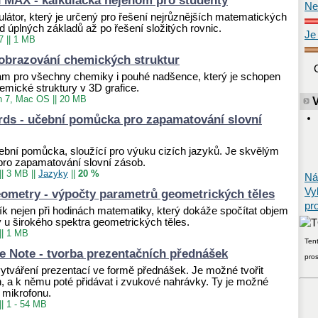
 MAX - kalkulačka nejenom pro studenty
Ne
ulátor, který je určený pro řešení nejrůznějších matematických
od úplných základů až po řešení složitých rovnic.
Je
7
||
1 MB
zobrazování chemických struktur
m pro všechny chemiky i pouhé nadšence, který je schopen
emické struktury v 3D grafice.
n 7, Mac OS
||
20 MB
ds - učební pomůcka pro zapamatování slovní
bní pomůcka, sloužící pro výuku cizích jazyků. Je skvělým
ro zapamatování slovní zásob.
||
3 MB
||
Jazyky
||
20 %
Ná
Vy
eometry - výpočty parametrů geometrických těles
pr
k nejen při hodinách matematiky, který dokáže spočítat objem
ny u širokého spektra geometrických těles.
||
1 MB
Tent
e Note - tvorba prezentačních přednášek
pro
vytváření prezentací ve formě přednášek. Je možné tvořit
h, a k němu poté přidávat i zvukové nahrávky. Ty je možné
 mikrofonu.
||
1 - 54 MB