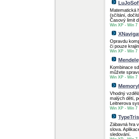
LuJoSoft
Matematická h
(sčítání, dočí
Časový limit d
Win XP - Win 7
XNavigat
Opravdu komple
či pouze kraji
Win XP - Win 7
Mendeley
Kombinace sdí
můžete spravov
Win XP - Win 7
MemoryLi
Vhodný vzdělá
malých dětí, p
Leitnerova sy
Win XP - Win 7
TypeTris
Zábavná hra ve
slova. Aplikac
sledování.