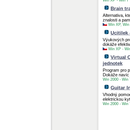
Win XP - Win 7
Brain tr
Alternativa, k
znalosti a pam
Win XP, Win
Ucitilek
Výukových pro
dokáže efektiv
Win XP - Wi
Virtual 
jednotek
Program pro p
Dokáže navíc 
Win 2000 - Win 
Guitar I
Vhodný pomocn
elektrickou k
Win 2000 - Win 