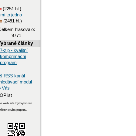
(2251 hl.)
 mi to jedno
(2491 hl.)
Celkem hlasovalo:
9771
Vybrané články
7-zip - kvalitní
komprimační
program
š RSS kanál
hledávací modul
o Vás
o web site byl vytvořen
střednictvím phpRS.