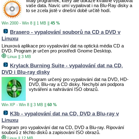
Malý prográmek, který ale dokáže kvalitně vypalovat
vaše data. Navíc umí vypalovat i na Blu-Ray disky a
to se zcela jistě v dnešní době určitě hodí.
Win 2000 - Win 8
||
1 MB
||
45 %
Brasero - vypalování souborů na CD a DVD v
Linuxu
Linuxová aplikace pro vypalování dat na optická média CD a
DVD. Program je určen pro prostředí Gnome Desktop.
Linux
||
3 MB
Krylack Burning Suite - vypalování dat na CD,
DVD i Blu-ray disky
Program určený pro vypalování dat na DVD, HD-
DVD, Blu-ray a CD disky. Nechybí ani podpora
vytváření a nahrávání ISO obrazů.
Win XP - Win 8
||
3 MB
||
60 %
K3b - vypalování dat na CD, DVD a Blu-ray v
Linuxu
Program pro vypalování dat na CD, DVD a Blu-ray. Ripování
souborů z těchto disků a zapisování ISO obrazů.
Linux
||
12 MB