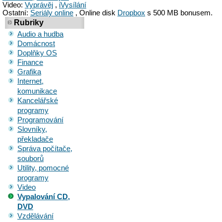
Video:
Vyprávěj
,
iVysílání
Ostatní:
Seriály online
, Online disk
Dropbox
s 500 MB bonusem.
Rubriky
Audio a hudba
Domácnost
Doplňky OS
Finance
Grafika
Internet,
komunikace
Kancelářské
programy
Programování
Slovníky,
překladače
Správa počítače,
souborů
Utility, pomocné
programy
Video
Vypalování CD,
DVD
Vzdělávání