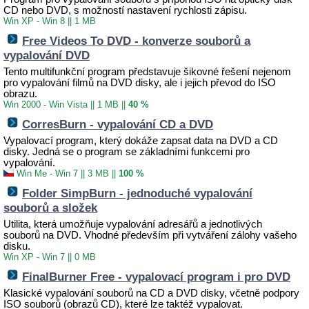
CD nebo DVD, s možností nastavení rychlosti zápisu.
Win XP - Win 8
||
1 MB
Free Videos To DVD - konverze souborů a
vypalování DVD
Tento multifunkční program představuje šikovné řešení nejenom
pro vypalování filmů na DVD disky, ale i jejich převod do ISO
obrazu.
Win 2000 - Win Vista
||
1 MB
||
40 %
CorresBurn - vypalování CD a DVD
Vypalovací program, který dokáže zapsat data na DVD a CD
disky. Jedná se o program se základními funkcemi pro
vypalování.
Win Me - Win 7
||
3 MB
||
100 %
Folder SimpBurn - jednoduché vypalování
souborů a složek
Utilita, která umožňuje vypalování adresářů a jednotlivých
souborů na DVD. Vhodné především při vytváření zálohy vašeho
disku.
Win XP - Win 7
||
0 MB
FinalBurner Free - vypalovací program i pro DVD
Klasické vypalování souborů na CD a DVD disky, včetně podpory
ISO souborů (obrazů CD), které lze taktéž vypalovat.