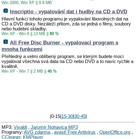
Win 2000, Win XP
||
9.8 MB
Inscriptio - vypalování dat i hudby na CD a DVD
Hlavní funkcí tohoto programu je vypalování libovolných dat na
CD a DVD disky. Nezáleží přitom, zda se jedná o filmy, soubory
nebo hudební skladby.
Win XP - Win 8
||
13 MB
||
80 %
All Free Disc Burner - vypalovací program s
mnoha funkcemi
Přehledný a velmi oblíbený program, se kterým budete moci
vypalovat všechna svá data na CD nebo DVD a to navíc rychle a
kvalitně.
Win XP - Win 7
||
2 MB
||
40 %
|0-15|
15-30
|
30-45
|
MP3:
Vivaldi
,
Jaromír Nohavica MP3
Programy:
AVG zdarma
,
avast! Free Antivirus
,
OpenOffice.org
,
CCleaner
,
KMPlayer