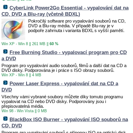
CyberLink Power2Go Essential - vypalování dat na
CD, DVD a Blu-ray (včetně BDXL)
Pokročilý software pro vypalování souborů na CD,
DVD a Blu-ray média. V případě Blu-ray je v
podpoře zahrnuta i varianta BDXL s vyšší pamětí.
Win XP - Win 8
||
261 MB
||
60 %
Free Burning Studio - vypalovací program pro CD
a DVD
Program pro vypalování audio souborů, filmů a další dat na CD a
DVD disky. Podporována je i práce s ISO obrazy souborů.
Win XP - Win 8
||
4 MB
Power Laser Express - vypalování dat na CD a
DVD
Všechny vámi vybrané soubory můžete díky tomuto programu
vypalovat na CD nebo DVD disky. Podporovány jsou i
přepisovatelná média.
Win 98 - Win Vista
||
0 MB
BlackBox ISO Burner - vypalování ISO souborů na
CD, DVD
Program pro vypalování souborů s příponou ISO na optický disk