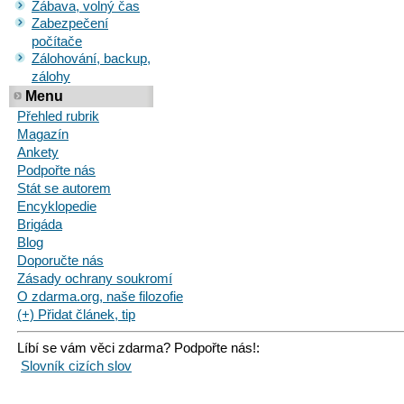
Zábava, volný čas
Zabezpečení
počítače
Zálohování, backup,
zálohy
Menu
Přehled rubrik
Magazín
Ankety
Podpořte nás
Stát se autorem
Encyklopedie
Brigáda
Blog
Doporučte nás
Zásady ochrany soukromí
O zdarma.org, naše filozofie
(+) Přidat článek, tip
Líbí se vám věci zdarma? Podpořte nás!:
Slovník cizích slov