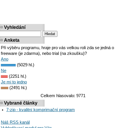
Vyhledání
Anketa
Při výběru programu, hraje pro vás velkou roli zda se jedná o
freeware (je zdarma), nebo trial (na zkoušku)?
Ano
(5029 hl.)
Ne
(2251 hl.)
Je mi to jedno
(2491 hl.)
Celkem hlasovalo: 9771
Vybrané články
7-zip - kvalitní komprimační program
Náš RSS kanál
Vyhledávací modul pro Vás