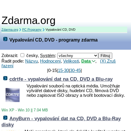
Zdarma.org
Zdarma.org
PC Programy
Vypalování CD, DVD
Vypalování CD, DVD - programy zdarma
Zobrazit:
česky,
Systém
:
Řadit podle:
Názvu
,
Hodnocení
,
Velikosti
,
Data
,
(X) Zruš
řazení
|0-15|
15-30
|
30-45
|
cdrtfe - vypalování dat na CD, DVD a Blu-ray
Vypalování souborů na optická média. Umožňuje
vytvářet datové disky, hudební CD, filmová DVD
nebo zapisovat ISO obrazy a tvořit bootovací disky.
Win XP - Win 10
||
7.04 MB
AnyBurn - vypalování dat na CD, DVD a Blu-Ray
disky